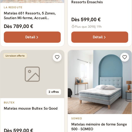
Ressorts Ensachés
LA REDOUTE
Matelas 651 Ressorts, 5 Zones,
Soutien Mi-ferme, Accueil
Dès 599,00 €
Enveloppant
Dès 789,00 €
Plus que 3098j 19h
Détail
Détail
Livraison offerte
2 offres
BULTEX
Matelas mousse Bultex So Good
SOMEO
Matelas mémoire de forme Songe
500 - SOMEO
Dès 599,00 €