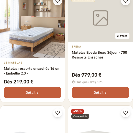
2 offres
EPEDA
Matelas Epeda Beau Séjour - 700
Ressorts Ensachés
LE MATELAS
Matelas ressorts ensachés 16 cm
- Embellie 2.0 -
Dès 979,00 €
Dès 219,00 €
Plus que 3098j 19h
Détail
Détail
−30 %
Convertible