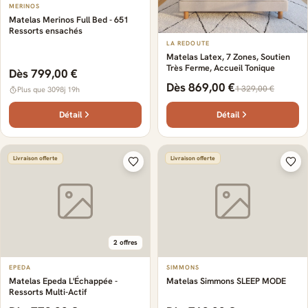
MERINOS
Matelas Merinos Full Bed - 651
Ressorts ensachés
LA REDOUTE
Matelas Latex, 7 Zones, Soutien
Très Ferme, Accueil Tonique
Dès 799,00 €
Dès 869,00 €
1 329,00 €
Plus que 3098j 19h
Détail
Détail
Livraison offerte
Livraison offerte
2 offres
EPEDA
SIMMONS
Matelas Epeda L'Échappée -
Matelas Simmons SLEEP MODE
Ressorts Multi-Actif