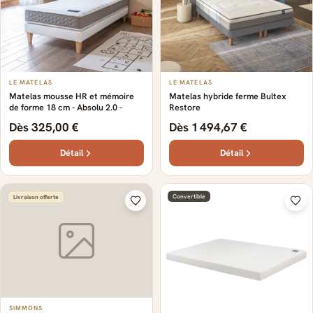
LE MATELAS
LE MATELAS
Matelas mousse HR et mémoire
Matelas hybride ferme Bultex
de forme 18 cm - Absolu 2.0 -
Restore
Dès 325,00 €
Dès 1 494,67 €
Détail
Détail
Convertible
Livraison offerte
SIMMONS