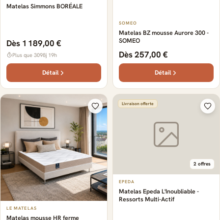
Matelas Simmons BORÉALE
SOMEO
Matelas BZ mousse Aurore 300 -
SOMEO
Dès 1 189,00 €
Dès 257,00 €
Plus que 3098j 19h
Détail
Détail
Livraison offerte
2 offres
EPEDA
Matelas Epeda L'Inoubliable -
Ressorts Multi-Actif
LE MATELAS
Matelas mousse HR ferme