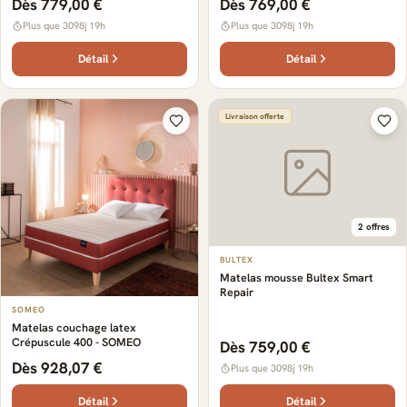
Dès 779,00 €
Dès 769,00 €
Plus que 3098j 19h
Plus que 3098j 19h
Détail
Détail
Livraison offerte
2 offres
BULTEX
Matelas mousse Bultex Smart
Repair
SOMEO
Matelas couchage latex
Crépuscule 400 - SOMEO
Dès 759,00 €
Dès 928,07 €
Plus que 3098j 19h
Détail
Détail