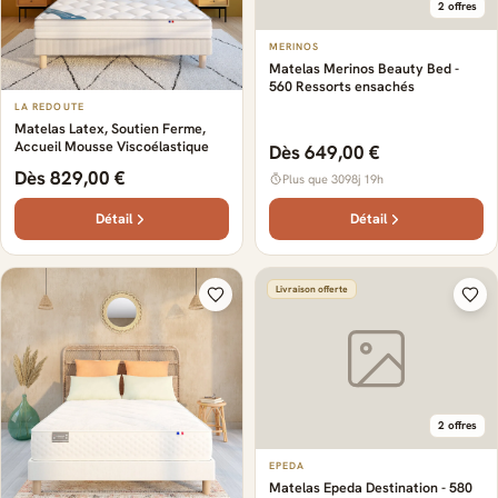
2 offres
MERINOS
Matelas Merinos Beauty Bed -
560 Ressorts ensachés
LA REDOUTE
Matelas Latex, Soutien Ferme,
Accueil Mousse Viscoélastique
Dès 649,00 €
Dès 829,00 €
Plus que 3098j 19h
Détail
Détail
Livraison offerte
2 offres
EPEDA
Matelas Epeda Destination - 580