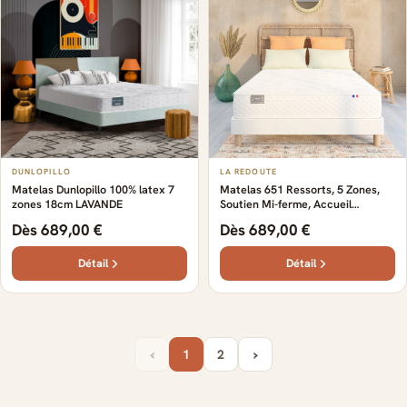
DUNLOPILLO
LA REDOUTE
Matelas Dunlopillo 100% latex 7
Matelas 651 Ressorts, 5 Zones,
zones 18cm LAVANDE
Soutien Mi-ferme, Accueil
Moelleux
Dès 689,00 €
Dès 689,00 €
Détail
Détail
‹
›
1
2