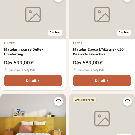
2 offres
2 offres
BULTEX
EPEDA
Matelas mousse Bultex
Matelas Epeda L'Ailleurs - 620
Comforting
Ressorts Ensachés
Dès 699,00 €
Dès 689,00 €
Plus que 3098j 19h
Plus que 3098j 19h
Détail
Détail
Livraison offerte