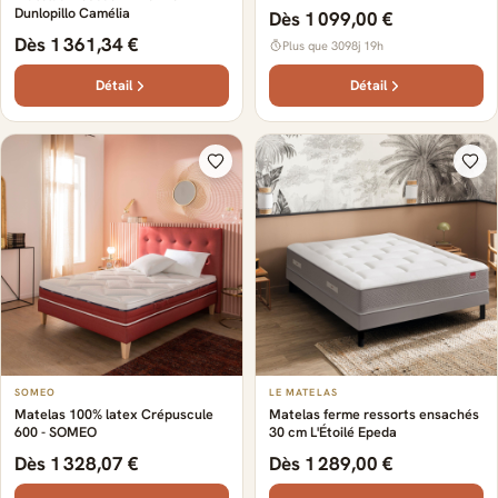
Dunlopillo Camélia
Dès 1 099,00 €
Dès 1 361,34 €
Plus que 3098j 19h
Détail
Détail
SOMEO
LE MATELAS
Matelas 100% latex Crépuscule
Matelas ferme ressorts ensachés
600 - SOMEO
30 cm L'Étoilé Epeda
Dès 1 328,07 €
Dès 1 289,00 €