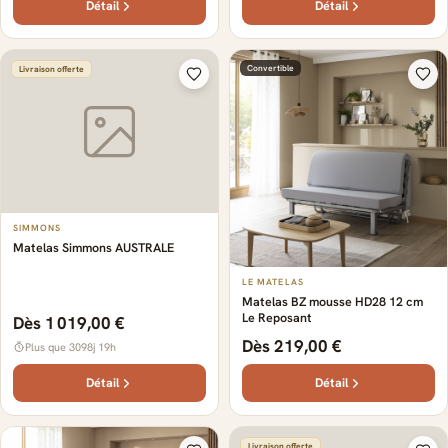
Détail
Détail
Convertible
Livraison offerte
SIMMONS
Matelas Simmons AUSTRALE
LE MATELAS
Matelas BZ mousse HD28 12 cm
Le Reposant
Dès 1 019,00 €
Dès 219,00 €
Plus que 3098j 19h
Détail
Détail
Livraison offerte