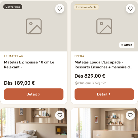
Convertible
Livraison offerte
2 offres
LE MATELAS
EPEDA
Matelas BZ mousse 10 cm Le
Matelas Epeda L'Escapade -
Relaxant -
Ressorts Ensachés + mémoire de
forme
Dès 829,00 €
Dès 189,00 €
Plus que 3098j 19h
Détail
Détail