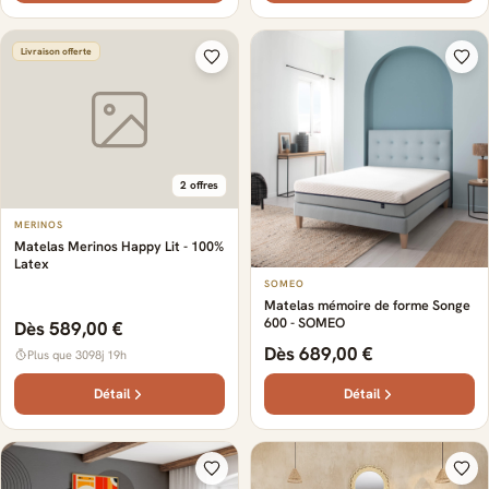
Livraison offerte
2 offres
MERINOS
Matelas Merinos Happy Lit - 100%
Latex
SOMEO
Matelas mémoire de forme Songe
600 - SOMEO
Dès 589,00 €
Dès 689,00 €
Plus que 3098j 19h
Détail
Détail