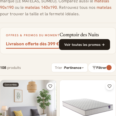
marque (LE MATELAS, SOMEO). Comparez aussi le
matelas
90x190
ou le
matelas 140x190
. Retrouvez tous nos
matelas
pour trouver la taille et la fermeté idéales.
Comptoir des Nuits
OFFRES & PROMOS DU MOMENT
Livraison offerte dès 399 €
Voir toutes les promos →
108
produits
Trier :
Pertinence
Filtrer
Convertible