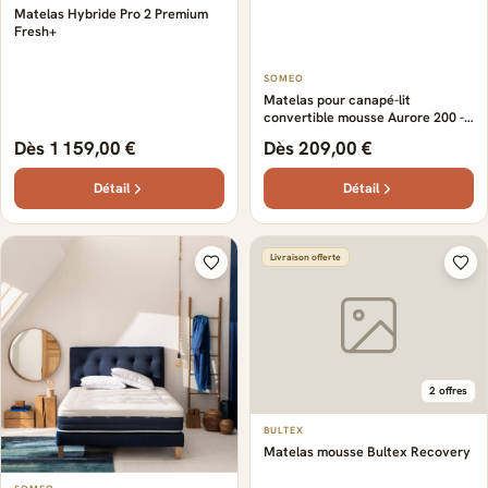
Matelas Hybride Pro 2 Premium
Fresh+
SOMEO
Matelas pour canapé-lit
convertible mousse Aurore 200 -
SOMEO
Dès 1 159,00 €
Dès 209,00 €
Détail
Détail
Livraison offerte
2 offres
BULTEX
Matelas mousse Bultex Recovery