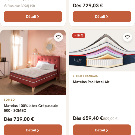
Dès 729,03 €
Plus que 3098j 19h
Détail
Détail
−18 %
LITIER FRANÇAIS
Matelas Pro Hôtel Air
SOMEO
Matelas 100% latex Crépuscule
500 - SOMEO
Dès 659,40 €
Dès 729,00 €
809,00 €
Détail
Détail