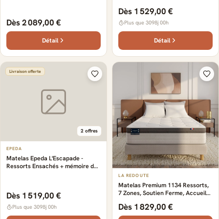
Dès 1 529,00 €
Dès 2 089,00 €
Plus que 3098j 00h
Détail
Détail
Livraison offerte
2 offres
EPEDA
Matelas Epeda L'Escapade -
Ressorts Ensachés + mémoire de
forme
LA REDOUTE
Matelas Premium 1134 Ressorts,
7 Zones, Soutien Ferme, Accueil
Dès 1 519,00 €
Mémoire De Forme
Dès 1 829,00 €
Plus que 3098j 00h