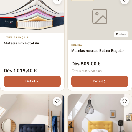
2 offres
LITIER FRANÇAIS
Matelas Pro Hôtel Air
BULTEX
Matelas mousse Bultex Regular
Dès 809,00 €
Dès 1 019,40 €
Plus que 3098j 00h
Détail
Détail