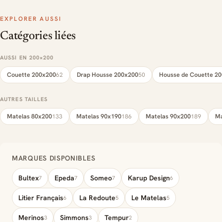
EXPLORER AUSSI
Catégories liées
AUSSI EN 200×200
Couette 200x200
Drap Housse 200x200
Housse de Couette 2
62
50
AUTRES TAILLES
Matelas 80x200
Matelas 90x190
Matelas 90x200
Ma
133
186
189
MARQUES DISPONIBLES
Bultex
Epeda
Someo
Karup Design
7
7
7
6
Litier Français
La Redoute
Le Matelas
6
5
5
Merinos
Simmons
Tempur
3
3
2