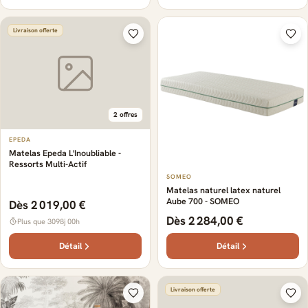
Livraison offerte
2 offres
EPEDA
Matelas Epeda L'Inoubliable -
Ressorts Multi-Actif
SOMEO
Matelas naturel latex naturel
Aube 700 - SOMEO
Dès 2 019,00 €
Dès 2 284,00 €
Plus que 3098j 00h
Détail
Détail
Livraison offerte