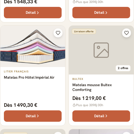
Dès 1 548,33 €
Plus que 3098j 00h
Détail
Détail
Livraison offerte
2 offres
LITIER FRANÇAIS
Matelas Pro Hôtel Impérial Air
BULTEX
Matelas mousse Bultex
Comforting
Dès 1 219,00 €
Dès 1 490,30 €
Plus que 3098j 00h
Détail
Détail