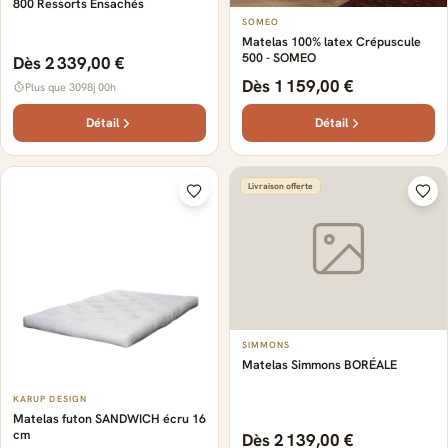
800 Ressorts Ensachés
SOMEO
Matelas 100% latex Crépuscule
500 - SOMEO
Dès 2 339,00 €
Dès 1 159,00 €
Plus que 3098j 00h
Détail
Détail
Livraison offerte
SIMMONS
Matelas Simmons BORÉALE
KARUP DESIGN
Matelas futon SANDWICH écru 16
cm
Dès 2 139,00 €