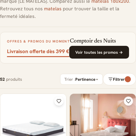
marque (LE MATELAS). Comparez aussi le
matelas 180x200
.
Retrouvez tous nos
matelas
pour trouver la taille et la
fermeté idéales.
Comptoir des Nuits
OFFRES & PROMOS DU MOMENT
Livraison offerte dès 399 €
Voir toutes les promos →
52
produits
Trier :
Pertinence
Filtrer