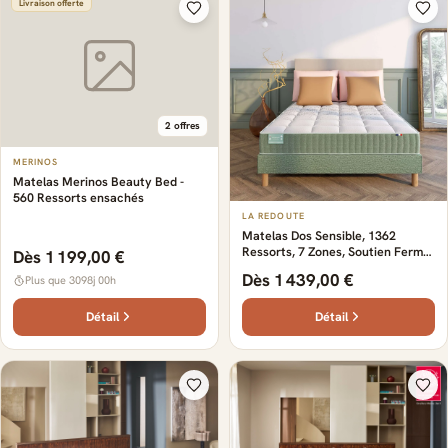
Livraison offerte
2 offres
MERINOS
Matelas Merinos Beauty Bed -
560 Ressorts ensachés
LA REDOUTE
Matelas Dos Sensible, 1362
Ressorts, 7 Zones, Soutien Ferme,
Dès 1 199,00 €
Accueil Tonique
Dès 1 439,00 €
Plus que 3098j 00h
Détail
Détail