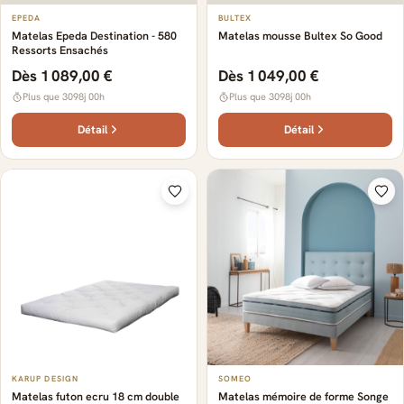
EPEDA
BULTEX
Matelas Epeda Destination - 580
Matelas mousse Bultex So Good
Ressorts Ensachés
Dès 1 089,00 €
Dès 1 049,00 €
Plus que 3098j 00h
Plus que 3098j 00h
Détail
Détail
KARUP DESIGN
SOMEO
Matelas futon ecru 18 cm double
Matelas mémoire de forme Songe