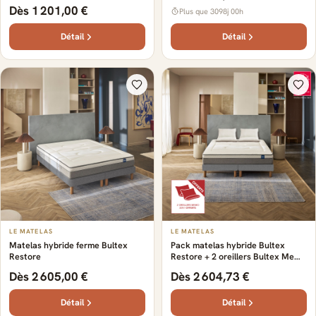
Dès 1 201,00 €
Plus que 3098j 00h
Détail
Détail
LE MATELAS
LE MATELAS
Matelas hybride ferme Bultex
Pack matelas hybride Bultex
Restore
Restore + 2 oreillers Bultex Memo
3-en-1 offerts
Dès 2 605,00 €
Dès 2 604,73 €
Détail
Détail