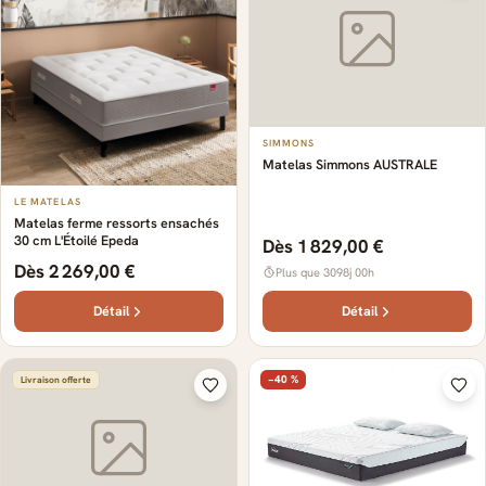
SIMMONS
Matelas Simmons AUSTRALE
LE MATELAS
Matelas ferme ressorts ensachés
30 cm L'Étoilé Epeda
Dès 1 829,00 €
Dès 2 269,00 €
Plus que 3098j 00h
Détail
Détail
−40 %
Livraison offerte