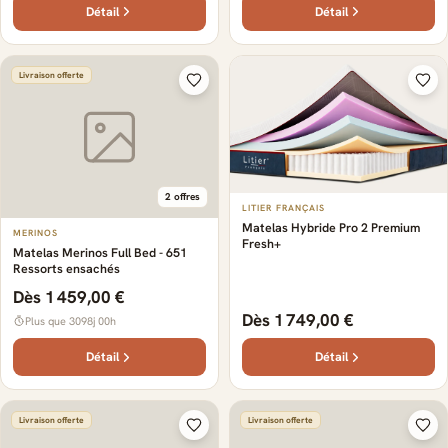
Détail
Détail
Livraison offerte
2 offres
LITIER FRANÇAIS
Matelas Hybride Pro 2 Premium
MERINOS
Fresh+
Matelas Merinos Full Bed - 651
Ressorts ensachés
Dès 1 459,00 €
Dès 1 749,00 €
Plus que 3098j 00h
Détail
Détail
Livraison offerte
Livraison offerte