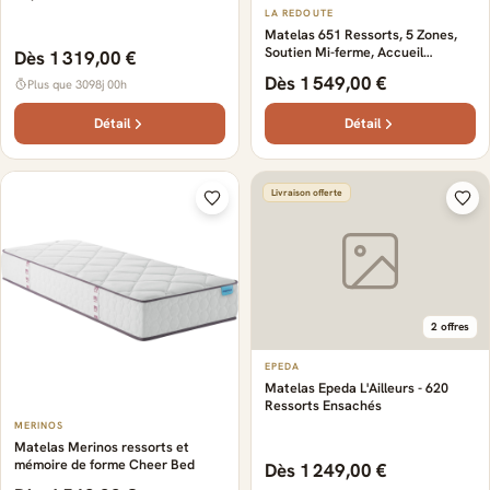
LA REDOUTE
Matelas 651 Ressorts, 5 Zones,
Soutien Mi-ferme, Accueil
Dès 1 319,00 €
Enveloppant
Dès 1 549,00 €
Plus que 3098j 00h
Détail
Détail
Livraison offerte
2 offres
EPEDA
Matelas Epeda L'Ailleurs - 620
Ressorts Ensachés
MERINOS
Matelas Merinos ressorts et
mémoire de forme Cheer Bed
Dès 1 249,00 €