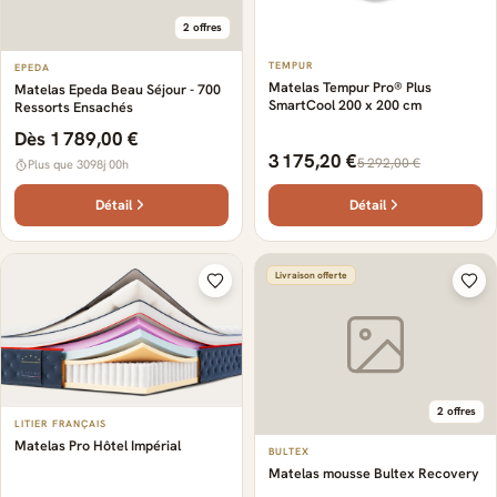
2 offres
TEMPUR
EPEDA
Matelas Tempur Pro® Plus
Matelas Epeda Beau Séjour - 700
SmartCool 200 x 200 cm
Ressorts Ensachés
Dès 1 789,00 €
3 175,20 €
5 292,00 €
Plus que 3098j 00h
Détail
Détail
Livraison offerte
2 offres
LITIER FRANÇAIS
Matelas Pro Hôtel Impérial
BULTEX
Matelas mousse Bultex Recovery