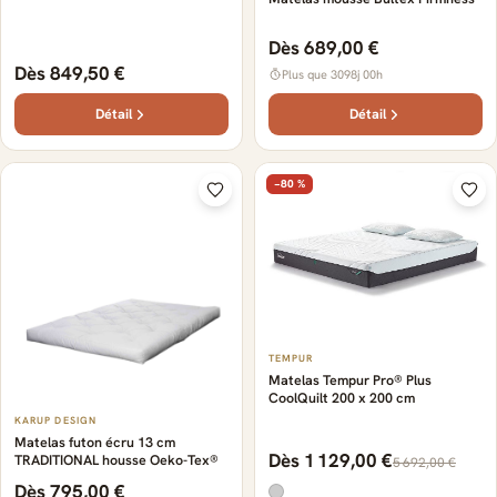
Dès 689,00 €
Dès 849,50 €
Plus que 3098j 00h
Détail
Détail
−80 %
TEMPUR
Matelas Tempur Pro® Plus
CoolQuilt 200 x 200 cm
KARUP DESIGN
Matelas futon écru 13 cm
Dès 1 129,00 €
TRADITIONAL housse Oeko-Tex®
5 692,00 €
Dès 795,00 €