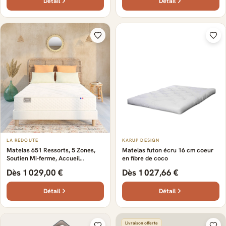
Détail
Détail
LA REDOUTE
KARUP DESIGN
Matelas 651 Ressorts, 5 Zones,
Matelas futon écru 16 cm coeur
Soutien Mi-ferme, Accueil
en fibre de coco
Moelleux
Dès 1 029,00 €
Dès 1 027,66 €
Détail
Détail
Livraison offerte