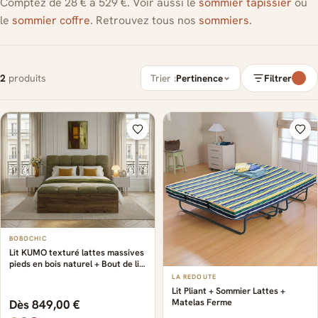
Comptez de 28 € à 529 €. Voir aussi le
sommier tapissier
ou
le
sommier coffre
. Retrouvez tous nos
sommiers
.
2
produits
Trier :
Pertinence
Filtrer
BOBOCHIC
Lit KUMO texturé lattes massives
pieds en bois naturel + Bout de lit
KUMO texturé vert
LA REDOUTE
Lit Pliant + Sommier Lattes +
Matelas Ferme
Dès 849,00 €