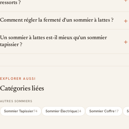
ressorts ?
+
Comment régler la fermeté d'un sommier à lattes ?
Un sommier à lattes est-il mieux qu'un sommier
+
tapissier ?
EXPLORER AUSSI
Catégories liées
AUTRES SOMMIERS
Sommier Tapissier
Sommier Électrique
Sommier Coffre
S
74
24
17