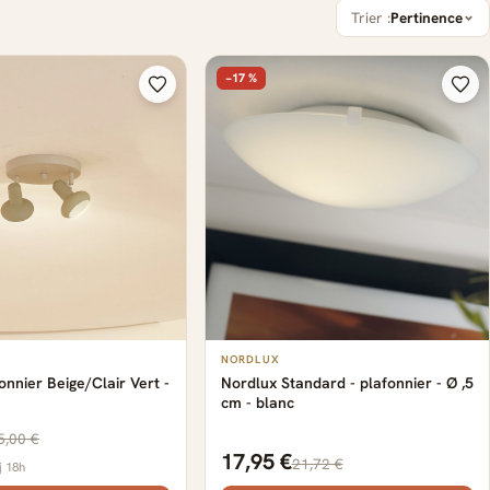
Trier :
Pertinence
−17 %
NORDLUX
onnier Beige/Clair Vert -
Nordlux Standard - plafonnier - Ø ,5
cm - blanc
5,00 €
17,95 €
21,72 €
j 18h