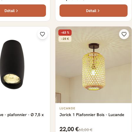
Détail
Détail
−63 %
−25 €
LUCANDE
e - plafonnier - Ø 7,5 x
Jorick 1 Plafonnier Bois - Lucande
22,00 €
60,00 €