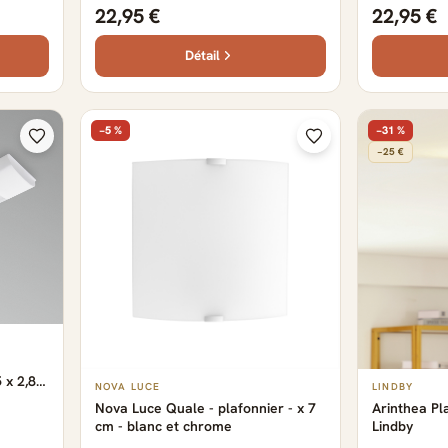
22,95 €
22,95 €
Détail
−5 %
−31 %
−25 €
 x 2,8
NOVA LUCE
LINDBY
Nova Luce Quale - plafonnier - x 7
Arinthea Pl
cm - blanc et chrome
Lindby