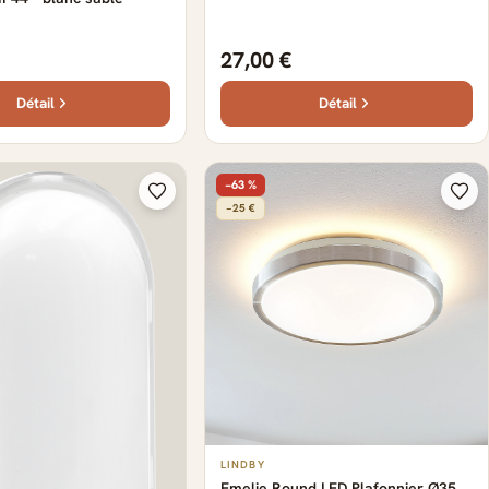
- IP65 - blanc avec or
27,00 €
Détail
Détail
−63 %
−25 €
LINDBY
Emelie Round LED Plafonnier Ø35