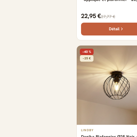
cm - 6,5W LED inclus. - IP54 
22,95 €
27,77 €
Détail
−40 %
−25 €
LINDBY
Danika Plafonnier Ø25 Noir 