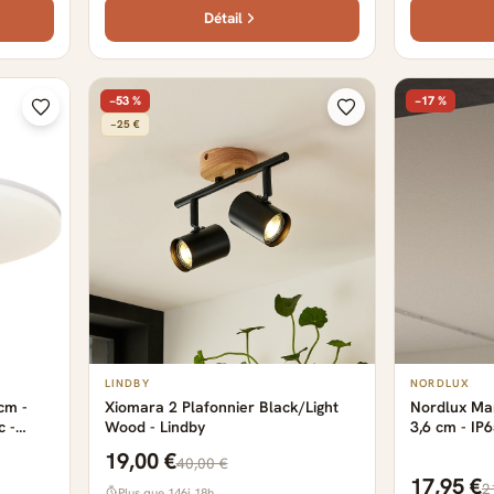
Détail
−53 %
−17 %
−25 €
LINDBY
NORDLUX
cm -
Xiomara 2 Plafonnier Black/Light
Nordlux Mari
c -
Wood - Lindby
3,6 cm - IP6
(4000K)
4000K
19,00 €
40,00 €
17,95 €
2
Plus que 146j 18h