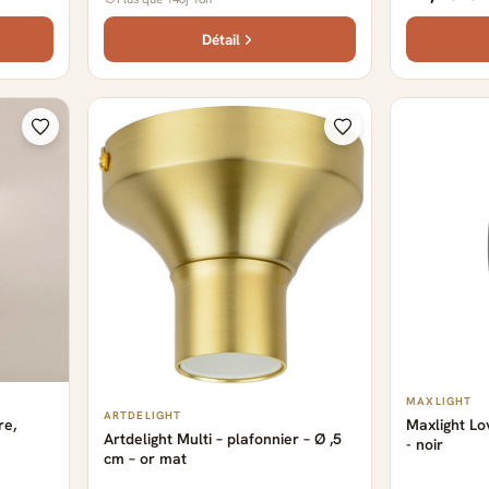
Détail
MAXLIGHT
ARTDELIGHT
re,
Maxlight Lov
Artdelight Multi – plafonnier – Ø ,5
- noir
cm – or mat