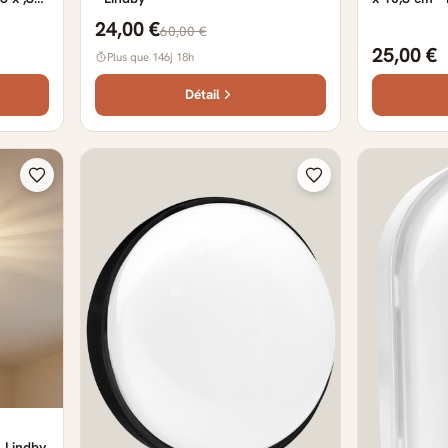
- noir
24,00 €
60,00 €
25,00 €
Plus que 146j 18h
Détail
- Lindby