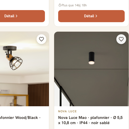
Plus que 146j 18h
Détail
Détail
NOVA LUCE
afonnier Wood/Black -
Nova Luce Mao - plafonnier - Ø 5,5
x 10,8 cm - IP44 - noir sablé