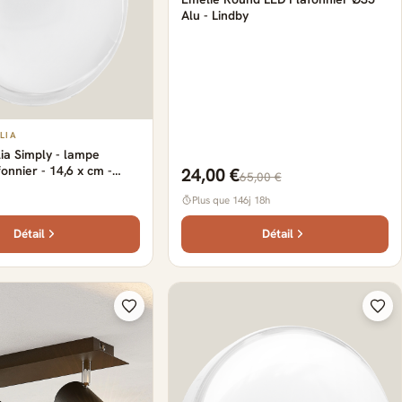
Alu - Lindby
LIA
lia Simply - lampe
onnier - 14,6 x cm -
24,00 €
65,00 €
lus - IP65 - blanc
Plus que 146j 18h
Détail
Détail