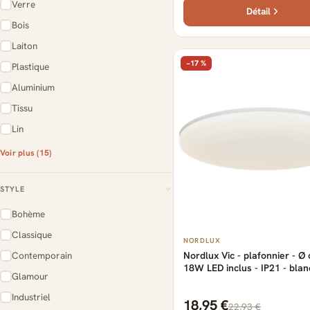
Verre
Détail
Bois
Laiton
−17 %
Plastique
Aluminium
Tissu
Lin
Voir plus (15)
STYLE
Bohème
Classique
NORDLUX
Contemporain
Nordlux Vic - plafonnier - Ø 
18W LED inclus - IP21 - blan
Glamour
couleur de lumière blanche 
Industriel
18,95 €
22,93 €