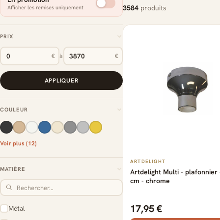
3584
produits
Afficher les remises uniquement
PRIX
€
à
€
APPLIQUER
COULEUR
Voir plus (12)
ARTDELIGHT
MATIÈRE
Artdelight Multi - plafonnier 
cm - chrome
17,95 €
Métal