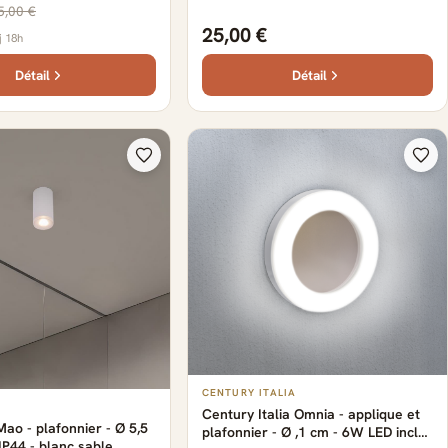
5,00 €
25,00 €
j 18h
Détail
Détail
CENTURY ITALIA
Century Italia Omnia - applique et
ao - plafonnier - Ø 5,5
plafonnier - Ø ,1 cm - 6W LED inclus
IP44 - blanc sable