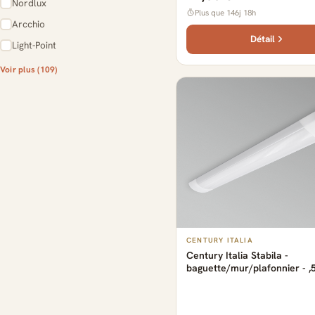
Nordlux
Plus que 146j 18h
Arcchio
Détail
Light-Point
Voir plus (109)
3584 produits
CENTURY ITALIA
Century Italia Stabila -
baguette/mur/plafonnier - ,5
cm - 36W LED inclus - blanc