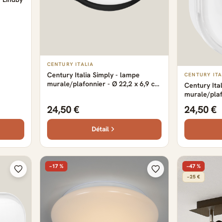
CENTURY ITALIA
Century Italia Simply - lampe
CENTURY ITA
murale/plafonnier - Ø 22,2 x 6,9 cm
Century Ita
- 24W LED inclus - IP65 - noir
murale/plaf
24W LED inc
24,50 €
24,50 €
Détail
−17 %
−47 %
−25 €