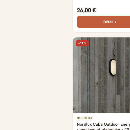
26,00 €
Détail
−17 %
NORDLUX
Nordlux Cuba Outdoor Ener
- applique et plafonnier - 20,