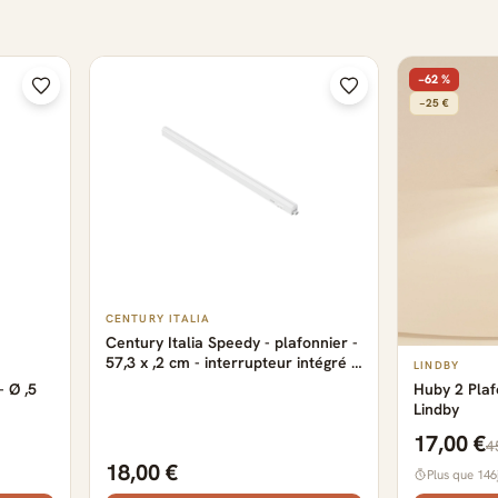
−62 %
−25 €
CENTURY ITALIA
Century Italia Speedy - plafonnier -
57,3 x ,2 cm - interrupteur intégré -
LINDBY
8W LED inclus - couleur de lumière
- Ø ,5
Huby 2 Plaf
réglable - blanc
Lindby
17,00 €
4
18,00 €
Plus que 146