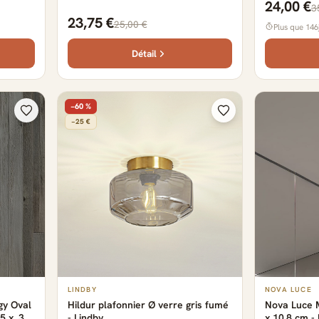
24,00 €
3
23,75 €
25,00 €
Plus que 146
Détail
−60 %
−25 €
LINDBY
NOVA LUCE
gy Oval
Hildur plafonnier Ø verre gris fumé
Nova Luce M
5 x ,3
- Lindby
x 10,8 cm - 