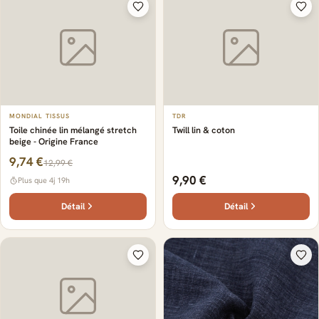
MONDIAL TISSUS
TDR
Toile chinée lin mélangé stretch
Twill lin & coton
beige - Origine France
9,74 €
12,99 €
9,90 €
Plus que 4j 19h
Détail
Détail