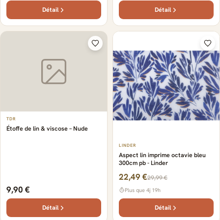
Détail
Détail
TDR
Étoffe de lin & viscose – Nude
LINDER
Aspect lin imprime octavie bleu
300cm pb - Linder
22,49 €
29,99 €
9,90 €
Plus que 4j 19h
Détail
Détail