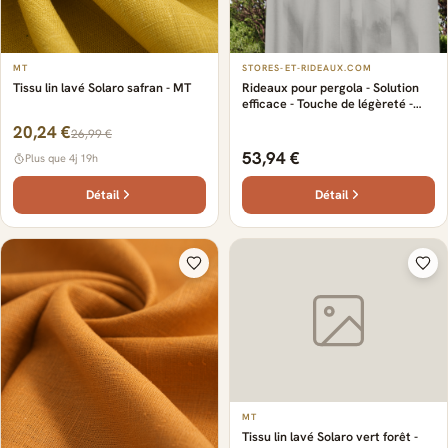
MT
STORES-ET-RIDEAUX.COM
Tissu lin lavé Solaro safran - MT
Rideaux pour pergola - Solution
efficace - Touche de légèreté -
Tissu en lin naturel - Couleurs
20,24 €
26,99 €
tendances - Made in France et
certifié Oeko-Tex
53,94 €
Plus que 4j 19h
Détail
Détail
MT
Tissu lin lavé Solaro vert forêt -