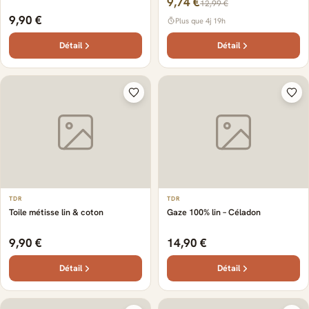
9,74 €
12,99 €
9,90 €
Plus que 4j 19h
Détail
Détail
TDR
TDR
Toile métisse lin & coton
Gaze 100% lin – Céladon
9,90 €
14,90 €
Détail
Détail