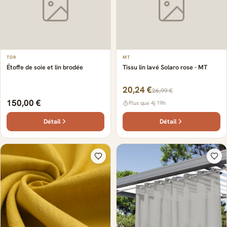
TDR
MT
Étoffe de soie et lin brodée
Tissu lin lavé Solaro rose - MT
20,24 €
26,99 €
150,00 €
Plus que 4j 19h
Détail
Détail