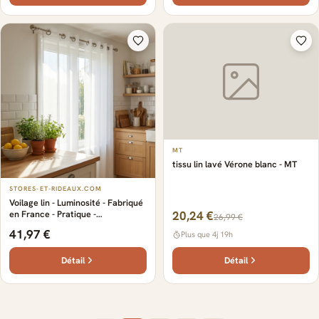
MT
tissu lin lavé Vérone blanc - MT
STORES-ET-RIDEAUX.COM
Voilage lin - Luminosité - Fabriqué
en France - Pratique -
20,24 €
26,99 €
Chaleureuse - Esthétique -
41,97 €
Plus que 4j 19h
Normes - Tissu en lin de
Normandie - Résistant et durable
Détail
Détail