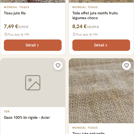
MONDIAL TISSUS
MONDIAL TISSUS
Tissu jute fils
Toile effet jute motifs fruits
légumes choco
7,49 €
8,24 €
9,99 €
10,99 €
Plus que 4j 19h
Plus que 4j 19h
Détail
Détail
TDR
Gaze 100% lin rigide – Acier
MONDIAL TISSUS
Tissu jute naturelle