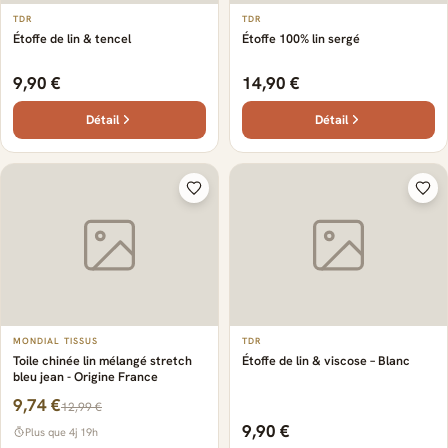
TDR
TDR
Étoffe de lin & tencel
Étoffe 100% lin sergé
9,90 €
14,90 €
Détail
Détail
MONDIAL TISSUS
TDR
Toile chinée lin mélangé stretch
Étoffe de lin & viscose – Blanc
bleu jean - Origine France
9,74 €
12,99 €
9,90 €
Plus que 4j 19h