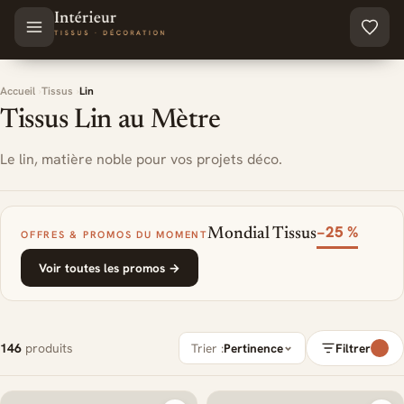
Aller au contenu principal
Accueil
Tissus
Lin
Tissus Lin au Mètre
Le lin, matière noble pour vos projets déco.
−25 %
Mondial Tissus
OFFRES & PROMOS DU MOMENT
Voir toutes les promos →
146
produits
Trier :
Pertinence
Filtrer