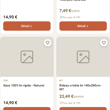
7,49 €
9,99 €
14,90 €
Plus que 4j 19h
Détail
Détail
TDR
MT
Gaze 100% lin rigide – Naturel
Rideau crinkle lin 140x250cm -
MT
22,49 €
29,99 €
14,90 €
Plus que 4j 19h