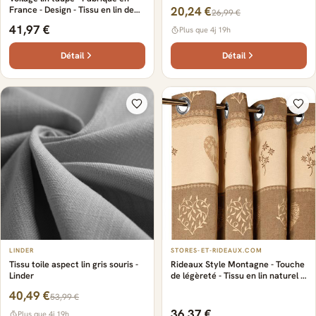
France - Design - Tissu en lin de
20,24 €
26,99 €
Normandie - Sophistiqué -
41,97 €
Plus que 4j 19h
Résistant et durable - Certifié
Oeko-Tex - Luminosité
Détail
Détail
LINDER
STORES-ET-RIDEAUX.COM
Tissu toile aspect lin gris souris -
Rideaux Style Montagne - Touche
Linder
de légèreté - Tissu en lin naturel -
Couleurs tendances - Made in
40,49 €
53,99 €
France et certifié Oeko-Tex -
beige - Sur mesure
36,37 €
Plus que 4j 19h