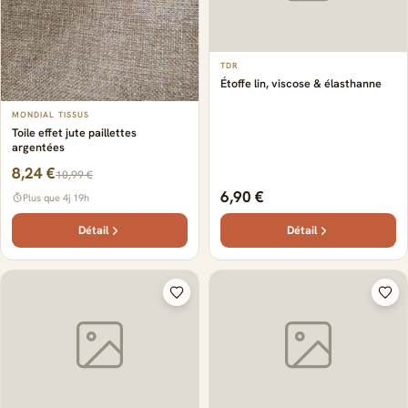
TDR
Étoffe lin, viscose & élasthanne
MONDIAL TISSUS
Toile effet jute paillettes
argentées
8,24 €
10,99 €
6,90 €
Plus que 4j 19h
Détail
Détail