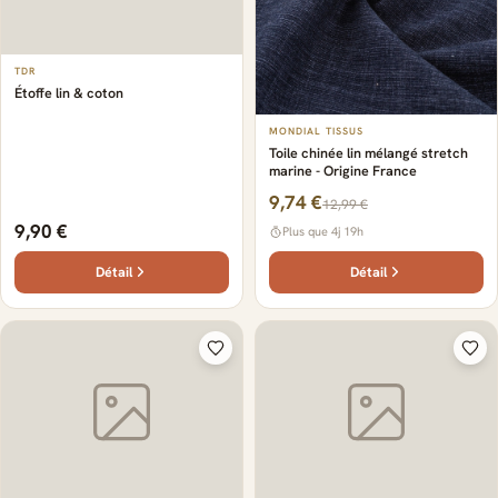
TDR
Étoffe lin & coton
MONDIAL TISSUS
Toile chinée lin mélangé stretch
marine - Origine France
9,74 €
12,99 €
9,90 €
Plus que 4j 19h
Détail
Détail