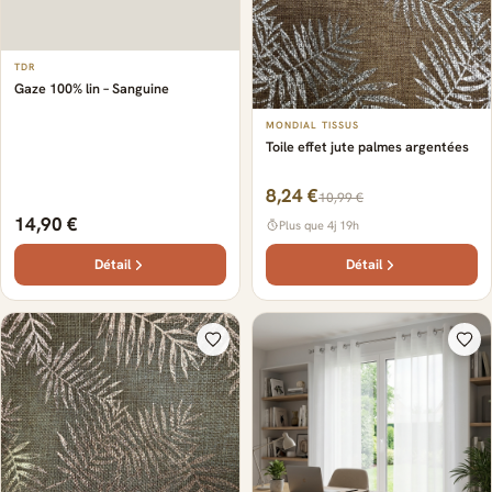
TDR
Gaze 100% lin – Sanguine
MONDIAL TISSUS
Toile effet jute palmes argentées
8,24 €
10,99 €
14,90 €
Plus que 4j 19h
Détail
Détail