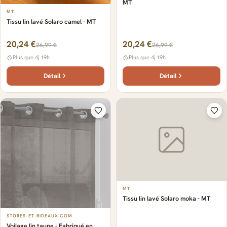
MT
MT
Tissu lin lavé Solaro camel - MT
20,24 €
20,24 €
26,99 €
26,99 €
Plus que 4j 19h
Plus que 4j 19h
Détail
Détail
MT
Tissu lin lavé Solaro moka - MT
STORES-ET-RIDEAUX.COM
Voilage lin taupe - Fabriqué en