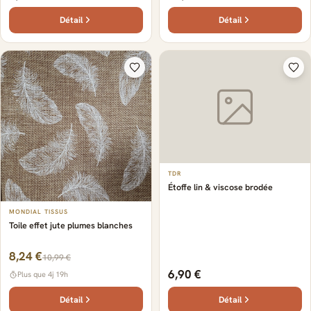
Détail
Détail
TDR
Étoffe lin & viscose brodée
MONDIAL TISSUS
Toile effet jute plumes blanches
8,24 €
10,99 €
6,90 €
Plus que 4j 19h
Détail
Détail