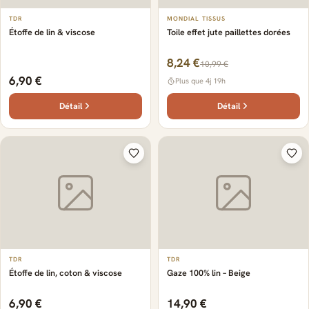
TDR
MONDIAL TISSUS
Étoffe de lin & viscose
Toile effet jute paillettes dorées
8,24 €
10,99 €
6,90 €
Plus que 4j 19h
Détail
Détail
TDR
TDR
Étoffe de lin, coton & viscose
Gaze 100% lin – Beige
6,90 €
14,90 €