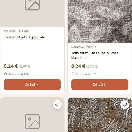
MONDIAL TISSUS
Toile effet jute style café
MONDIAL TISSUS
Toile effet jute taupe plumes
blanches
8,24 €
8,24 €
10,99 €
10,99 €
Plus que 4j 19h
Plus que 4j 19h
Détail
Détail