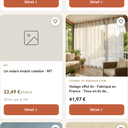
Détail
Détail
MT
Lin solaro enduit celadon - MT
STORES-ET-RIDEAUX.COM
Voilage effet lin - Fabriqué en
22,49 €
France - Tissu en lin de
29,99 €
Normandie - Adapté à une
41,97 €
Plus que 4j 19h
utilisation intensive - Ambiance
unique - Rideaux 100% sur-
mesure
Détail
Détail