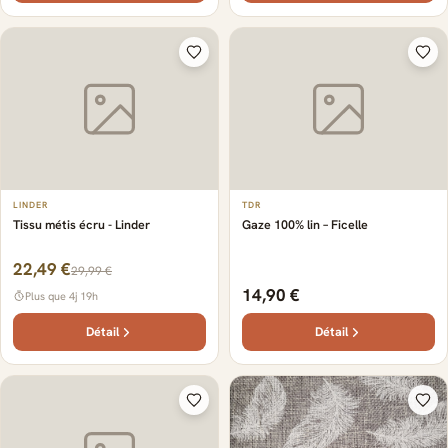
LINDER
TDR
Tissu métis écru - Linder
Gaze 100% lin – Ficelle
22,49 €
29,99 €
14,90 €
Plus que 4j 19h
Détail
Détail