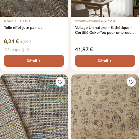
MONDIAL TISSUS
STORES-ET-RIDEAUX.COM
Toile effet jute palmes
Voilage Lin naturel - Esthétique -
Certifié Oeko-Tex pour un produit
respectueux de l'environnement -
8,24 €
10,99 €
Tissu en lin naturel de qualité
supérieure
41,97 €
Plus que 4j 19h
Détail
Détail