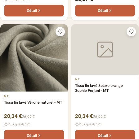
Détail
Détail
MT
Tissu lin lavé Solaro orange
Sophie Ferjani - MT
MT
Tissu lin lavé Vérone naturel - MT
20,24 €
20,24 €
26,99 €
26,99 €
Plus que 4j 19h
Plus que 4j 19h
Détail
Détail