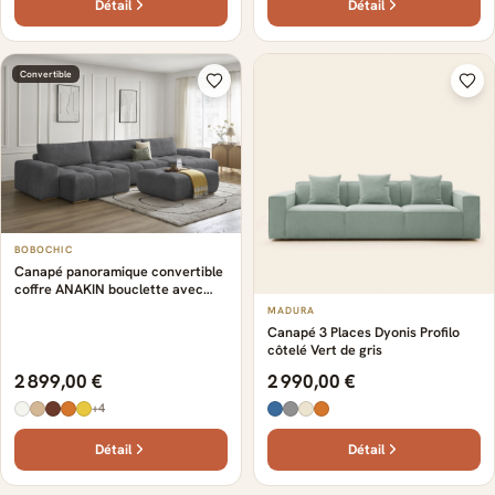
Détail
Détail
Convertible
BOBOCHIC
Canapé panoramique convertible
coffre ANAKIN bouclette avec
pouf gris foncé
MADURA
Canapé 3 Places Dyonis Profilo
côtelé Vert de gris
2 899,00 €
2 990,00 €
+4
Détail
Détail