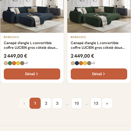
BOBOCHIC
BOBOCHIC
Canapé d'angle L convertible
Canapé d'angle L convertible
coffre LUCIEN gros côtelé doux
coffre LUCIEN gros côtelé doux
avec pouf bleu foncé
avec pouf vert
2 449,00 €
2 449,00 €
+2
+2
Détail
Détail
‹
›
1
2
3
…
10
…
13