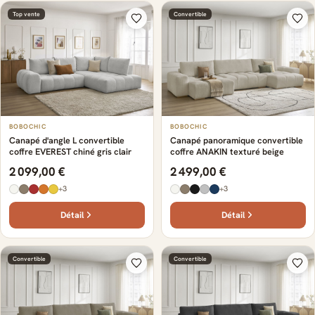
Top vente
Convertible
BOBOCHIC
BOBOCHIC
Canapé d'angle L convertible
Canapé panoramique convertible
coffre EVEREST chiné gris clair
coffre ANAKIN texturé beige
2 099,00 €
2 499,00 €
+3
+3
Détail
Détail
Convertible
Convertible