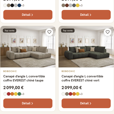
+3
+3
Détail
Détail
Top vente
Top vente
BOBOCHIC
BOBOCHIC
Canapé d'angle L convertible
Canapé d'angle L convertible
coffre EVEREST chiné taupe
coffre EVEREST chiné vert
2 099,00 €
2 099,00 €
+3
+3
Détail
Détail