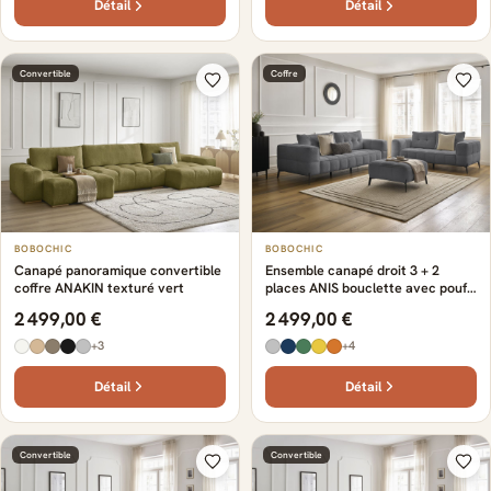
Détail
Détail
Convertible
Coffre
BOBOCHIC
BOBOCHIC
Canapé panoramique convertible
Ensemble canapé droit 3 + 2
coffre ANAKIN texturé vert
places ANIS bouclette avec pouf
gris foncé
2 499,00 €
2 499,00 €
+3
+4
Détail
Détail
Convertible
Convertible