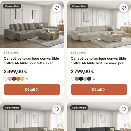
Convertible
Convertible
BOBOCHIC
BOBOCHIC
Canapé panoramique convertible
Canapé panoramique convertible
coffre ANAKIN bouclette avec
coffre ANAKIN texturé avec pouf
pouf taupe
beige
2 899,00 €
2 799,00 €
+4
+3
Détail
Détail
Convertible
Convertible