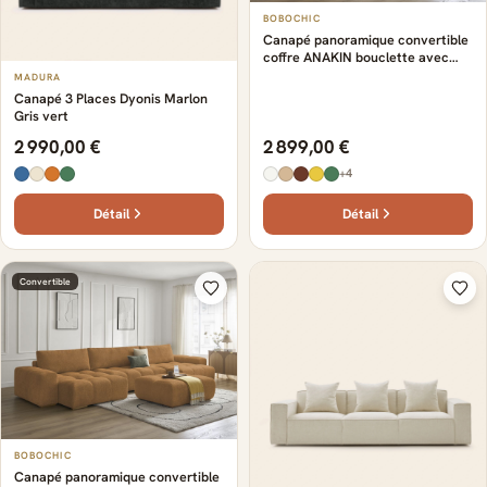
BOBOCHIC
Canapé panoramique convertible
coffre ANAKIN bouclette avec
pouf orange
MADURA
Canapé 3 Places Dyonis Marlon
Gris vert
2 990,00 €
2 899,00 €
+4
Détail
Détail
Convertible
BOBOCHIC
Canapé panoramique convertible