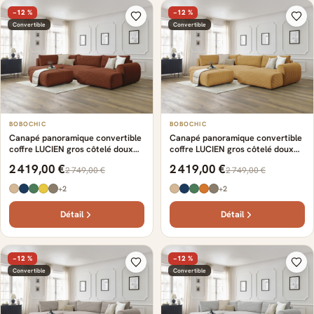
−12 %
−12 %
Convertible
Convertible
BOBOCHIC
BOBOCHIC
Canapé panoramique convertible
Canapé panoramique convertible
coffre LUCIEN gros côtelé doux
coffre LUCIEN gros côtelé doux
avec pouf orange
avec pouf jaune
2 419,00 €
2 419,00 €
2 749,00 €
2 749,00 €
+2
+2
Détail
Détail
−12 %
−12 %
Convertible
Convertible