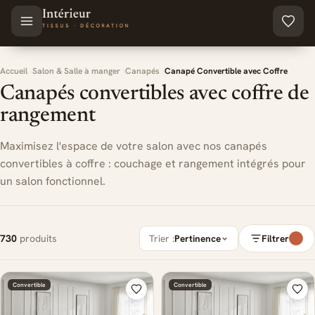
Aller au contenu principal
Accueil
Salon & Salle à manger
Canapés
Canapé Convertible avec Coffre
Canapés convertibles avec coffre de
rangement
Maximisez l'espace de votre salon avec nos canapés
convertibles à coffre : couchage et rangement intégrés pour
un salon fonctionnel.
730
produits
Trier :
Pertinence
Filtrer
Convertible
Convertible