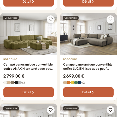
Détail
Détail
Convertible
Convertible
BOBOCHIC
BOBOCHIC
Canapé panoramique convertible
Canapé panoramique convertible
coffre ANAKIN texturé avec pouf
coffre LUCIEN lisse avec pouf
vert
taupe
2 799,00 €
2 699,00 €
+3
+2
Détail
Détail
Convertible
Convertible