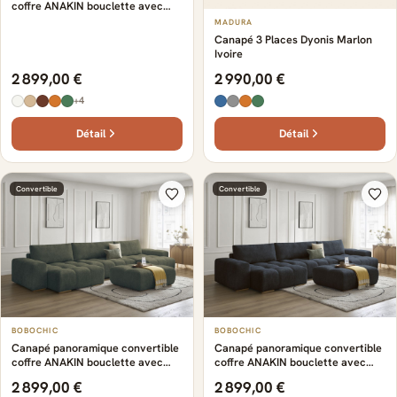
coffre ANAKIN bouclette avec
pouf jaune
MADURA
Canapé 3 Places Dyonis Marlon
Ivoire
2 899,00 €
2 990,00 €
+4
Détail
Détail
Convertible
Convertible
BOBOCHIC
BOBOCHIC
Canapé panoramique convertible
Canapé panoramique convertible
coffre ANAKIN bouclette avec
coffre ANAKIN bouclette avec
pouf vert
pouf bleu foncé
2 899,00 €
2 899,00 €