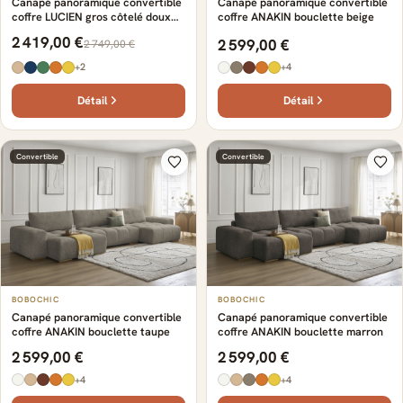
Canapé panoramique convertible
Canapé panoramique convertible
coffre LUCIEN gros côtelé doux
coffre ANAKIN bouclette beige
avec pouf gris foncé
2 419,00 €
2 599,00 €
2 749,00 €
+2
+4
Détail
Détail
Convertible
Convertible
BOBOCHIC
BOBOCHIC
Canapé panoramique convertible
Canapé panoramique convertible
coffre ANAKIN bouclette taupe
coffre ANAKIN bouclette marron
2 599,00 €
2 599,00 €
+4
+4