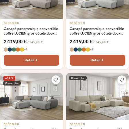
BOBOCHIC
BOBOCHIC
Canapé panoramique convertible
Canapé panoramique convertible
coffre LUCIEN gros côtelé doux
coffre LUCIEN gros côtelé doux
avec pouf taupe
avec pouf gris clair
2 419,00 €
2 419,00 €
2 749,00 €
2 749,00 €
+2
+2
Détail
Détail
−12 %
Convertible
Convertible
BOBOCHIC
BOBOCHIC