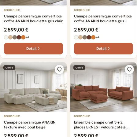
BOBOCHIC
BOBOCHIC
Canapé panoramique convertible
Canapé panoramique convertible
coffre ANAKIN bouclette gris clair
coffre ANAKIN bouclette gris
foncé
2 599,00 €
2 599,00 €
+4
+4
Détail
Détail
Coffre
Coffre
BOBOCHIC
BOBOCHIC
Canapé panoramique ANAKIN
Ensemble canapé droit 3 + 2
texturé avec pouf beige
places ERNEST velours côtélé
avec pouf orange
2 599,00 €
2 599,00 €