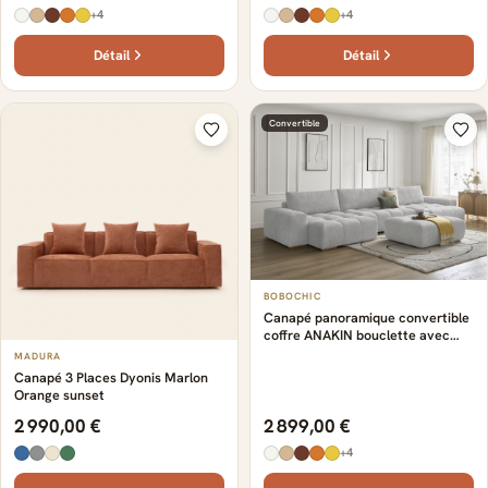
+4
+4
Détail
Détail
Convertible
BOBOCHIC
Canapé panoramique convertible
coffre ANAKIN bouclette avec
pouf gris clair
MADURA
Canapé 3 Places Dyonis Marlon
Orange sunset
2 990,00 €
2 899,00 €
+4