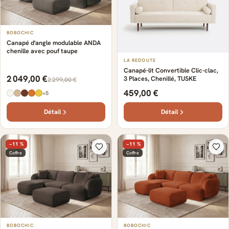
BOBOCHIC
Canapé d'angle modulable ANDA
chenille avec pouf taupe
LA REDOUTE
Canapé-lit Convertible Clic-clac,
2 049,00 €
3 Places, Chenillé, TUSKE
2 299,00 €
459,00 €
+5
Détail
Détail
−11 %
−11 %
Coffre
Coffre
BOBOCHIC
BOBOCHIC