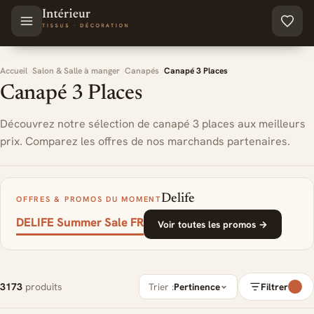
Aller au contenu principal
Accueil
Salon & Salle à manger
Canapés
Canapé 3 Places
Canapé 3 Places
Découvrez notre sélection de canapé 3 places aux meilleurs
prix. Comparez les offres de nos marchands partenaires.
Delife
OFFRES & PROMOS DU MOMENT
DELIFE Summer Sale FR
Voir toutes les promos →
3173
produits
Trier :
Pertinence
Filtrer