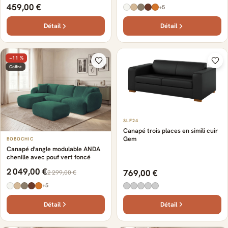
459,00 €
+5
Détail
Détail
−11 %
Coffre
SLF24
Canapé trois places en simili cuir
Gem
BOBOCHIC
Canapé d'angle modulable ANDA
chenille avec pouf vert foncé
2 049,00 €
769,00 €
2 299,00 €
+5
Détail
Détail