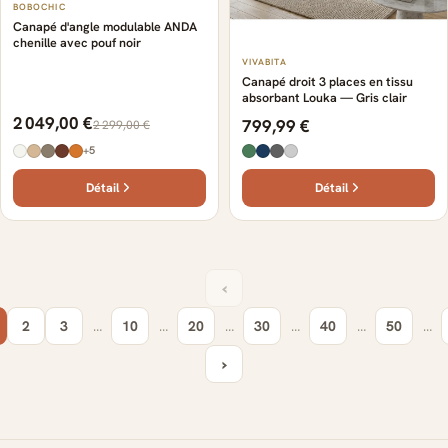
BOBOCHIC
Canapé d'angle modulable ANDA
chenille avec pouf noir
VIVABITA
Canapé droit 3 places en tissu
absorbant Louka — Gris clair
2 049,00 €
799,99 €
2 299,00 €
+5
Détail
Détail
‹
2
3
…
10
…
20
…
30
…
40
…
50
…
›