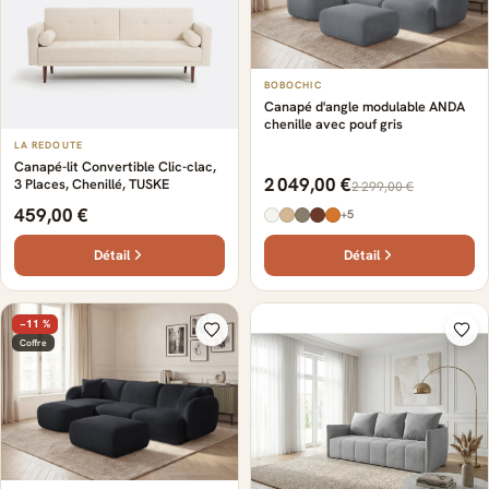
BOBOCHIC
Canapé d'angle modulable ANDA
chenille avec pouf gris
LA REDOUTE
Canapé-lit Convertible Clic-clac,
2 049,00 €
3 Places, Chenillé, TUSKE
2 299,00 €
459,00 €
+5
Détail
Détail
−11 %
Coffre