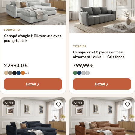
BOBOCHIC
Canapé d'angle NEIL texturé avec
pouf gris clair
VIVABITA
Canapé droit 3 places en tissu
absorbant Louka — Gris foncé
2 299,00 €
799,99 €
+3
Détail
Détail
Coffre
Coffre