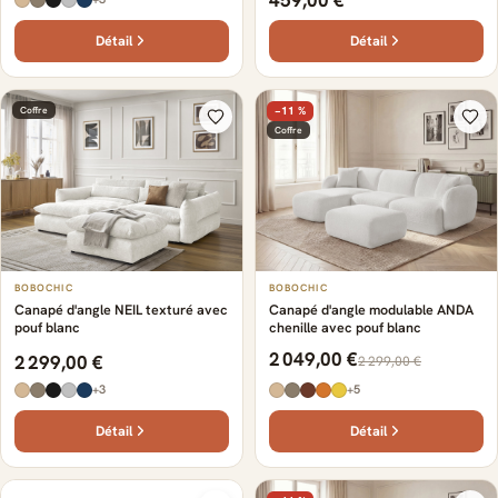
Détail
Détail
Coffre
−11 %
Coffre
BOBOCHIC
BOBOCHIC
Canapé d'angle NEIL texturé avec
Canapé d'angle modulable ANDA
pouf blanc
chenille avec pouf blanc
2 049,00 €
2 299,00 €
2 299,00 €
+3
+5
Détail
Détail