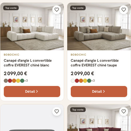
Top vente
Top vente
BOBOCHIC
BOBOCHIC
Canapé d'angle L convertible
Canapé d'angle L convertible
coffre EVEREST chiné blanc
coffre EVEREST chiné taupe
2 099,00 €
2 099,00 €
+3
+3
Détail
Détail
Top vente