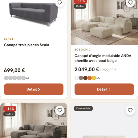
−11 %
Coffre
SLF24
Canapé trois places Scala
BOBOCHIC
Canapé d'angle modulable ANDA
chenille avec pouf beige
2 049,00 €
699,00 €
2 299,00 €
+4
+5
Détail
Détail
−11 %
Convertible
Coffre