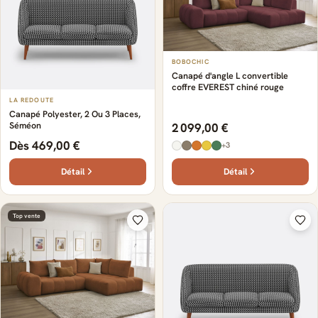
BOBOCHIC
Canapé d'angle L convertible
coffre EVEREST chiné rouge
LA REDOUTE
Canapé Polyester, 2 Ou 3 Places,
Séméon
2 099,00 €
Dès 469,00 €
+3
Détail
Détail
Top vente