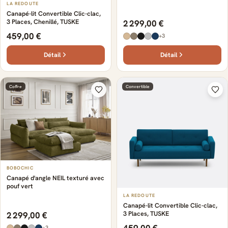
LA REDOUTE
Canapé-lit Convertible Clic-clac,
3 Places, Chenillé, TUSKE
2 299,00 €
459,00 €
+3
Détail
Détail
Coffre
Convertible
BOBOCHIC
Canapé d'angle NEIL texturé avec
pouf vert
LA REDOUTE
Canapé-lit Convertible Clic-clac,
3 Places, TUSKE
2 299,00 €
459,00 €
+3