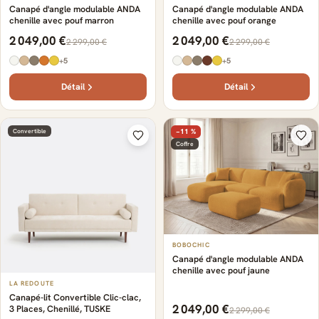
Canapé d'angle modulable ANDA
Canapé d'angle modulable ANDA
chenille avec pouf marron
chenille avec pouf orange
2 049,00 €
2 049,00 €
2 299,00 €
2 299,00 €
+5
+5
Détail
Détail
Convertible
−11 %
Coffre
BOBOCHIC
Canapé d'angle modulable ANDA
chenille avec pouf jaune
LA REDOUTE
Canapé-lit Convertible Clic-clac,
2 049,00 €
3 Places, Chenillé, TUSKE
2 299,00 €