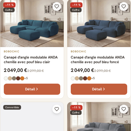
−11 %
−11 %
Coffre
Coffre
BOBOCHIC
BOBOCHIC
Canapé d'angle modulable ANDA
Canapé d'angle modulable ANDA
chenille avec pouf bleu clair
chenille avec pouf bleu foncé
2 049,00 €
2 049,00 €
2 299,00 €
2 299,00 €
+5
+5
Détail
Détail
Convertible
−11 %
Coffre