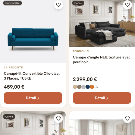
Convertible
Coffre
BOBOCHIC
Canapé d'angle NEIL texturé avec
pouf noir
LA REDOUTE
Canapé-lit Convertible Clic-clac,
3 Places, TUSKE
2 299,00 €
459,00 €
+3
Détail
Détail
Coffre