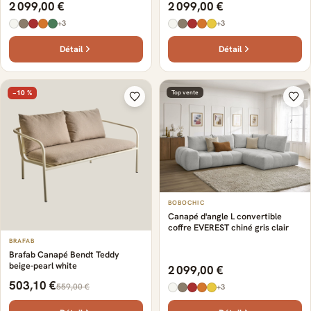
2 099,00 €
2 099,00 €
+3
+3
Détail
Détail
−10 %
Top vente
BOBOCHIC
Canapé d'angle L convertible
coffre EVEREST chiné gris clair
BRAFAB
Brafab Canapé Bendt Teddy
beige-pearl white
2 099,00 €
503,10 €
559,00 €
+3