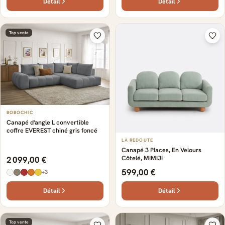
Détail
Détail
Top vente
BOBOCHIC
Canapé d'angle L convertible
coffre EVEREST chiné gris foncé
LA REDOUTE
Canapé 3 Places, En Velours
Côtelé, MIMIJI
2 099,00 €
599,00 €
+3
Détail
Détail
Top vente