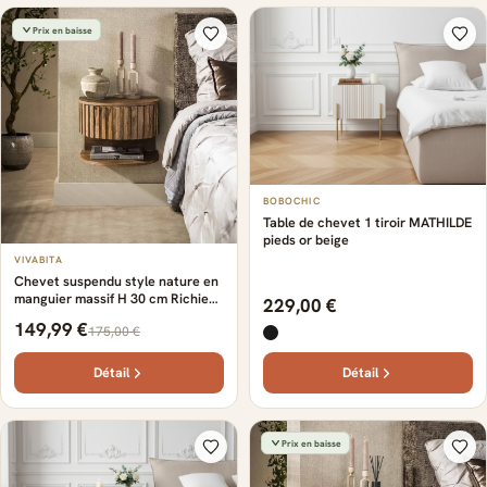
Prix en baisse
BOBOCHIC
Table de chevet 1 tiroir MATHILDE
pieds or beige
VIVABITA
Chevet suspendu style nature en
manguier massif H 30 cm Richie
229,00 €
Sable — Sable
149,99 €
175,00 €
Détail
Détail
Prix en baisse