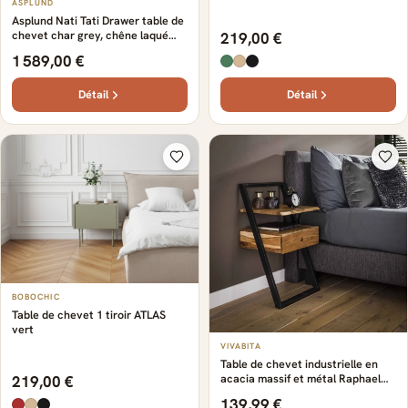
ASPLUND
Asplund Nati Tati Drawer table de
chevet char grey, chêne laqué
219,00 €
blanc
1 589,00 €
Détail
Détail
BOBOCHIC
Table de chevet 1 tiroir ATLAS
vert
VIVABITA
Table de chevet industrielle en
acacia massif et métal Raphael
219,00 €
Marron — Marron
139,99 €