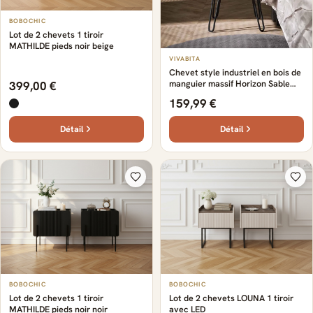
BOBOCHIC
Lot de 2 chevets 1 tiroir
MATHILDE pieds noir beige
VIVABITA
Chevet style industriel en bois de
manguier massif Horizon Sable
399,00 €
mangue unie — Sable mangue
159,99 €
unie
Détail
Détail
BOBOCHIC
BOBOCHIC
Lot de 2 chevets 1 tiroir
Lot de 2 chevets LOUNA 1 tiroir
MATHILDE pieds noir noir
avec LED