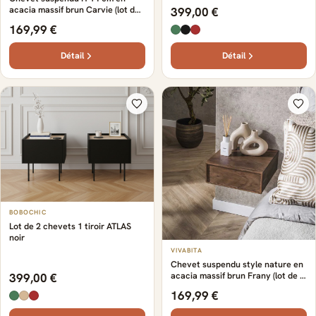
acacia massif brun Carvie (lot de
399,00 €
2) Brun — Brun
169,99 €
Détail
Détail
BOBOCHIC
Lot de 2 chevets 1 tiroir ATLAS
noir
VIVABITA
Chevet suspendu style nature en
acacia massif brun Frany (lot de 2)
399,00 €
Brun — Brun
169,99 €