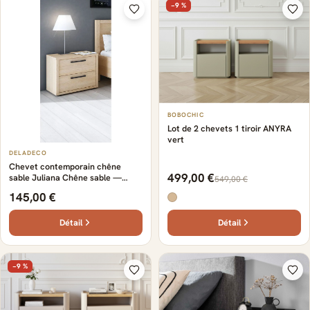
−9 %
BOBOCHIC
Lot de 2 chevets 1 tiroir ANYRA
vert
DELADECO
Chevet contemporain chêne
499,00 €
sable Juliana Chêne sable —
549,00 €
Chêne sable
145,00 €
Détail
Détail
−9 %