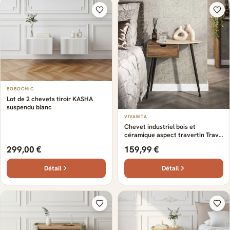
BOBOCHIC
Lot de 2 chevets tiroir KASHA
suspendu blanc
VIVABITA
Chevet industriel bois et
céramique aspect travertin Travis
Aspect travertin — Aspect
299,00 €
159,99 €
travertin
Détail
Détail