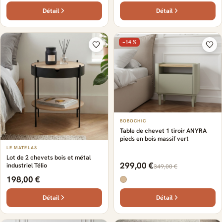
Détail
Détail
−14 %
BOBOCHIC
Table de chevet 1 tiroir ANYRA
pieds en bois massif vert
LE MATELAS
Lot de 2 chevets bois et métal
299,00 €
industriel Télio
349,00 €
198,00 €
Détail
Détail