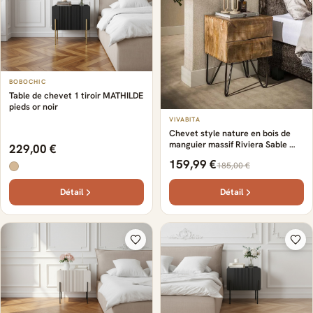
BOBOCHIC
Table de chevet 1 tiroir MATHILDE
pieds or noir
VIVABITA
Chevet style nature en bois de
manguier massif Riviera Sable —
229,00 €
Sable
159,99 €
185,00 €
Détail
Détail