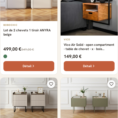
BOBOCHIC
Lot de 2 chevets 1 tiroir ANYRA
beige
VICO
Vico Air Solid - open compartment
499,00 €
- table de chevet - x - bois
549,00 €
d'acacia
149,00 €
Détail
Détail