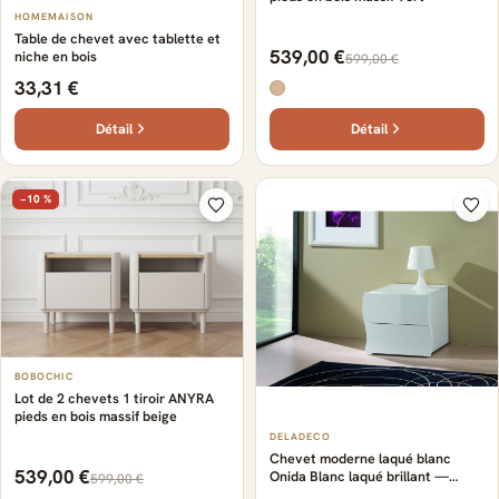
HOMEMAISON
Table de chevet avec tablette et
539,00 €
niche en bois
599,00 €
33,31 €
Détail
Détail
−10 %
BOBOCHIC
Lot de 2 chevets 1 tiroir ANYRA
pieds en bois massif beige
DELADECO
Chevet moderne laqué blanc
539,00 €
Onida Blanc laqué brillant —
599,00 €
Blanc laqué brillant