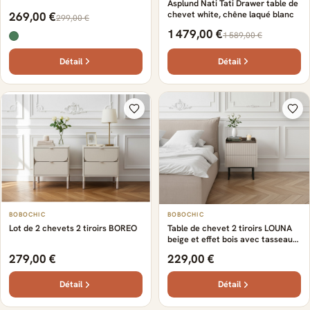
Asplund Nati Tati Drawer table de
chevet white, chêne laqué blanc
269,00 €
299,00 €
1 479,00 €
1 589,00 €
Détail
Détail
BOBOCHIC
BOBOCHIC
Lot de 2 chevets 2 tiroirs BOREO
Table de chevet 2 tiroirs LOUNA
beige et effet bois avec tasseaux
et LED
279,00 €
229,00 €
Détail
Détail