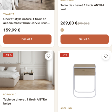
BOBOCHIC
Table de chevet 1 tiroir ANYRA
vert
VIVABITA
Chevet style nature 1 tiroir en
269,00 €
acacia massif brun Carvie Brun —
299,00 €
Brun
159,99 €
Détail
Détail
−10 %
−7 %
BOBOCHIC
Table de chevet 1 tiroir ANYRA
beige
ASPLUND