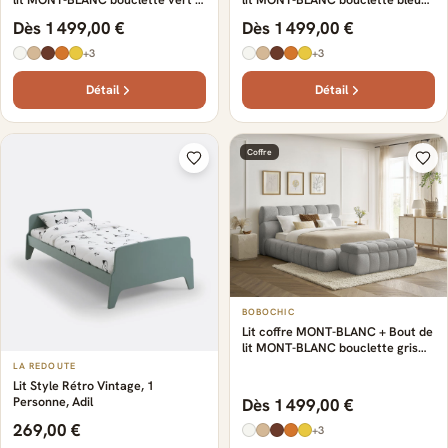
bout de lit
foncé + bout de lit
Dès 1 499,00 €
Dès 1 499,00 €
+3
+3
Détail
Détail
Coffre
BOBOCHIC
Lit coffre MONT-BLANC + Bout de
lit MONT-BLANC bouclette gris
clair + bout de lit
LA REDOUTE
Lit Style Rétro Vintage, 1
Personne, Adil
Dès 1 499,00 €
269,00 €
+3