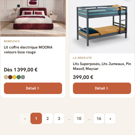
BOBOCHIC
Lit coffre électrique MOONA
velours lisse rouge
LA REDOUTE
Lits Superposés, Lits Jumeaux, Pin
Massif, Maysar
Dès 1 399,00 €
399,00 €
Détail
Détail
‹
›
1
2
3
…
10
…
16