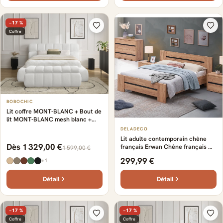
−17 %
Coffre
BOBOCHIC
Lit coffre MONT-BLANC + Bout de
lit MONT-BLANC mesh blanc +
bout de lit
DELADECO
Lit adulte contemporain chêne
Dès 1 329,00 €
français Erwan Chêne français —
1 599,00 €
Chêne français
299,99 €
+1
Détail
Détail
−17 %
−17 %
Coffre
Coffre