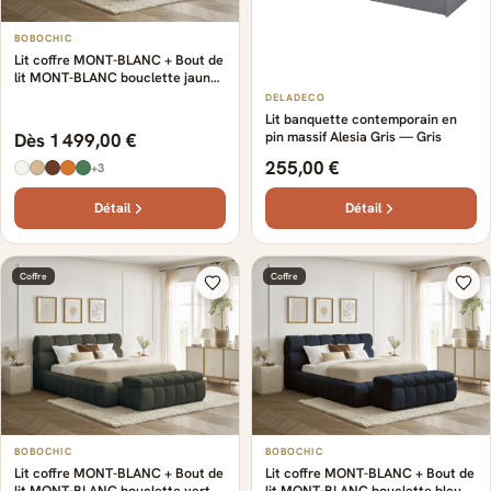
BOBOCHIC
Lit coffre MONT-BLANC + Bout de
lit MONT-BLANC bouclette jaune
+ bout de lit
DELADECO
Lit banquette contemporain en
pin massif Alesia Gris — Gris
Dès 1 499,00 €
255,00 €
+3
Détail
Détail
Coffre
Coffre
BOBOCHIC
BOBOCHIC
Lit coffre MONT-BLANC + Bout de
Lit coffre MONT-BLANC + Bout de
lit MONT-BLANC bouclette vert +
lit MONT-BLANC bouclette bleu