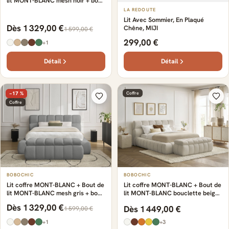
lit MONT-BLANC mesh noir + bout
de lit
LA REDOUTE
Lit Avec Sommier, En Plaqué
Dès 1 329,00 €
Chêne, MIJI
1 599,00 €
299,00 €
+1
Détail
Détail
−17 %
Coffre
Coffre
BOBOCHIC
BOBOCHIC
Lit coffre MONT-BLANC + Bout de
Lit coffre MONT-BLANC + Bout de
lit MONT-BLANC mesh gris + bout
lit MONT-BLANC bouclette beige
de lit
+ bout de lit
Dès 1 329,00 €
Dès 1 449,00 €
1 599,00 €
+1
+3