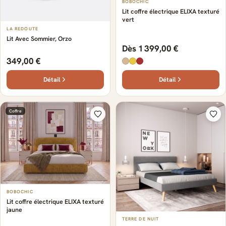
BOBOCHIC
Lit coffre électrique ELIXA texturé
vert
LA REDOUTE
Lit Avec Sommier, Orzo
Dès 1 399,00 €
349,00 €
Détail
Détail
Coffre
BOBOCHIC
Lit coffre électrique ELIXA texturé
jaune
TERRE DE NUIT