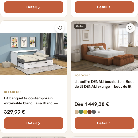
Détail
Détail
Coffre
BOBOCHIC
Lit coffre DENALI bouclette + Bout
de lit DENALI orange + bout de lit
DELADECO
Lit banquette contemporain
extensible blanc Lana Blanc —
Dès 1 449,00 €
Blanc
329,99 €
+3
Détail
Détail