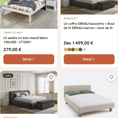
BOBOCHIC
Lit coffre DENALI bouclette + Bout
de lit DENALI marron + bout de lit
TERRE DE NUIT
Lit adulte en bois massif blanc
140x200 - LT12001
Dès 1 499,00 €
279,00 €
+3
Détail
Détail
Coffre
BOBOCHIC