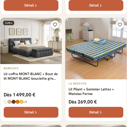
Détail
Détail
Coffre
BOBOCHIC
Lit coffre MONT-BLANC + Bout de
lit MONT-BLANC bouclette gris
foncé + bout de lit
LA REDOUTE
Lit Pliant + Sommier Lattes +
Matelas Ferme
Dès 1 499,00 €
Dès 269,00 €
+3
Détail
Détail