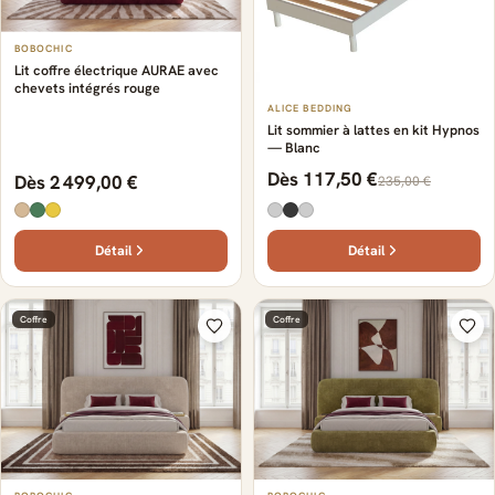
BOBOCHIC
Lit coffre électrique AURAE avec
chevets intégrés rouge
ALICE BEDDING
Lit sommier à lattes en kit Hypnos
— Blanc
Dès 117,50 €
Dès 2 499,00 €
235,00 €
Détail
Détail
Coffre
Coffre