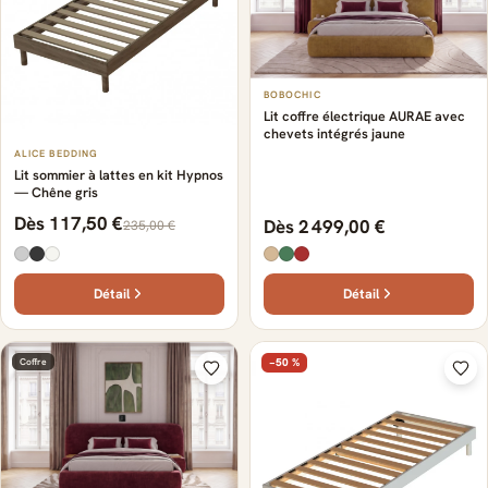
BOBOCHIC
Lit coffre électrique AURAE avec
chevets intégrés jaune
ALICE BEDDING
Lit sommier à lattes en kit Hypnos
— Chêne gris
Dès 117,50 €
Dès 2 499,00 €
235,00 €
Détail
Détail
Coffre
−50 %