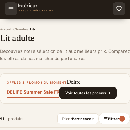
Aller au contenu principal
Accueil
Chambre
Lits
Lit adulte
Découvrez notre sélection de lit aux meilleurs prix. Comparez
les offres de nos marchands partenaires.
Delife
OFFRES & PROMOS DU MOMENT
DELIFE Summer Sale FR
Voir toutes les promos →
911
produits
Trier :
Pertinence
Filtrer