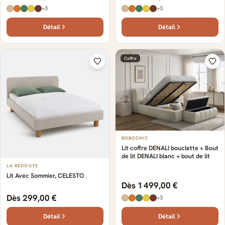
+3
+3
Détail
Détail
Coffre
BOBOCHIC
Lit coffre DENALI bouclette + Bout
de lit DENALI blanc + bout de lit
LA REDOUTE
Lit Avec Sommier, CELESTO
Dès 1 499,00 €
Dès 299,00 €
+3
Détail
Détail