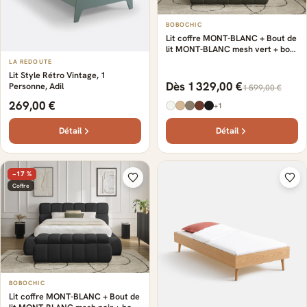
BOBOCHIC
Lit coffre MONT-BLANC + Bout de
lit MONT-BLANC mesh vert + bout
de lit
LA REDOUTE
Lit Style Rétro Vintage, 1
Dès 1 329,00 €
Personne, Adil
1 599,00 €
269,00 €
+1
Détail
Détail
−17 %
Coffre
BOBOCHIC
Lit coffre MONT-BLANC + Bout de