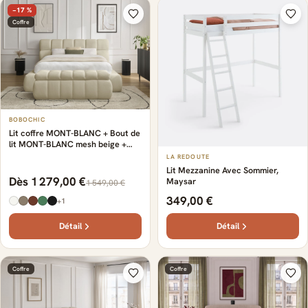
−17 %
Coffre
BOBOCHIC
Lit coffre MONT-BLANC + Bout de
lit MONT-BLANC mesh beige +
bout de lit
LA REDOUTE
Lit Mezzanine Avec Sommier,
Dès 1 279,00 €
Maysar
1 549,00 €
349,00 €
+1
Détail
Détail
Coffre
Coffre