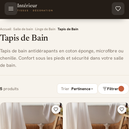
Aller au contenu principal
Accueil
Salle de bain
Linge de Bain
Tapis de Bain
Tapis de Bain
Tapis de bain antidérapants en coton éponge, microfibre ou
chenille. Confort sous les pieds et sécurité dans votre salle
de bain.
5
produits
Trier :
Pertinence
Filtrer