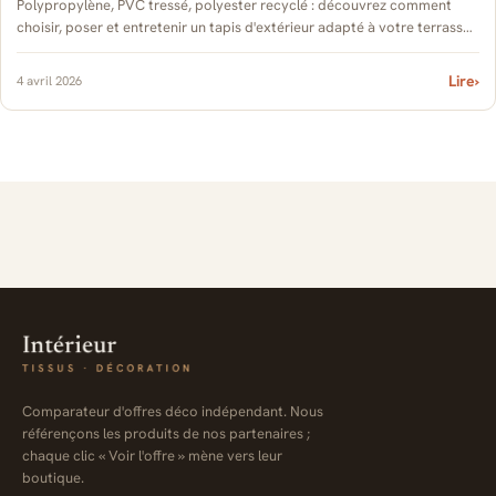
Polypropylène, PVC tressé, polyester recyclé : découvrez comment
choisir, poser et entretenir un tapis d'extérieur adapté à votre terrasse
ou balcon.
Lire
›
4 avril 2026
Comparateur d'offres déco indépendant. Nous
référençons les produits de nos partenaires ;
chaque clic « Voir l'offre » mène vers leur
boutique.