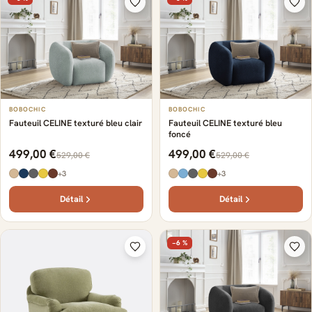
BOBOCHIC
BOBOCHIC
Fauteuil CELINE texturé bleu clair
Fauteuil CELINE texturé bleu
foncé
499,00 €
499,00 €
529,00 €
529,00 €
+3
+3
Détail
Détail
−6 %