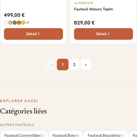
LA REDOUTE
Fauteuil Velours Topim
499,00 €
829,00 €
+4
Détail
Détail
‹
›
1
2
EXPLORER AUSSI
Catégories liées
AUTRES FAUTEUILS
Fauteuil Convertible
Fauteuil Bois
Fauteuil Bouclette
Fa
53
46
41