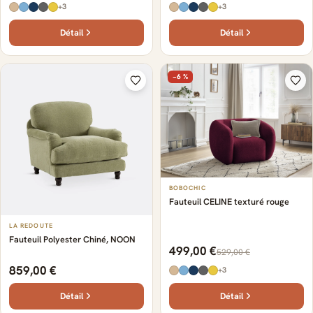
+3
+3
Détail
Détail
−6 %
BOBOCHIC
Fauteuil CELINE texturé rouge
LA REDOUTE
Fauteuil Polyester Chiné, NOON
499,00 €
529,00 €
859,00 €
+3
Détail
Détail