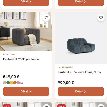
Détail
Détail
BOBOCHIC
Fauteuil ULYSSE gris foncé
LA REDOUTE
Fauteuil XL, Velours Épais, Nuria
549,00 €
999,00 €
+2
Détail
Détail
−6 %
−6 %