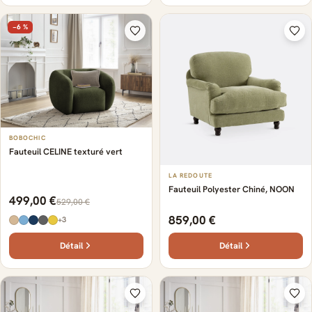
−6 %
BOBOCHIC
Fauteuil CELINE texturé vert
LA REDOUTE
Fauteuil Polyester Chiné, NOON
499,00 €
529,00 €
859,00 €
+3
Détail
Détail