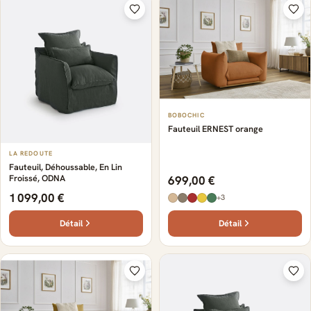
BOBOCHIC
Fauteuil ERNEST orange
LA REDOUTE
Fauteuil, Déhoussable, En Lin
Froissé, ODNA
699,00 €
1 099,00 €
+3
Détail
Détail