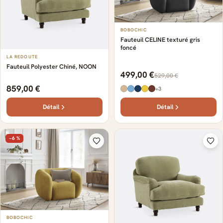
BOBOCHIC
Fauteuil CELINE texturé gris
foncé
LA REDOUTE
Fauteuil Polyester Chiné, NOON
499,00 €
529,00 €
859,00 €
+3
Détail
Détail
−6 %
BOBOCHIC