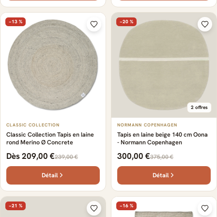
−13 %
−20 %
2 offres
CLASSIC COLLECTION
NORMANN COPENHAGEN
Classic Collection Tapis en laine
Tapis en laine beige 140 cm Oona
rond Merino Ø Concrete
- Normann Copenhagen
Dès 209,00 €
300,00 €
239,00 €
375,00 €
Détail
Détail
−21 %
−16 %