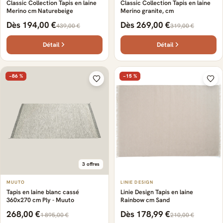
Classic Collection Tapis en laine
Classic Collection Tapis en laine
Merino cm Naturebeige
Merino granite, cm
Dès 194,00 €
Dès 269,00 €
439,00 €
319,00 €
Détail
Détail
−86 %
−15 %
3 offres
MUUTO
LINIE DESIGN
Tapis en laine blanc cassé
Linie Design Tapis en laine
360x270 cm Ply - Muuto
Rainbow cm Sand
268,00 €
Dès 178,99 €
1 895,00 €
210,00 €