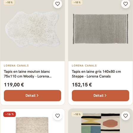
−10 %
−10 %
LORENA CANALS
LORENA CANALS
Tapis en laine mouton blanc
Tapis en laine gris 140x80 cm
75x110 cm Woolly - Lorena
Steppe - Lorena Canals
Canals
119,00 €
152,15 €
Détail
Détail
−16 %
−10 %