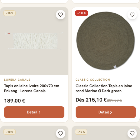
−10 %
−10 %
LORENA CANALS
CLASSIC COLLECTION
Tapis en laine ivoire 200x70 cm
Classic Collection Tapis en laine
Enkang - Lorena Canals
rond Merino Ø Dark green
Dès 215,10 €
189,00 €
239,00 €
Détail
Détail
−10 %
−10 %