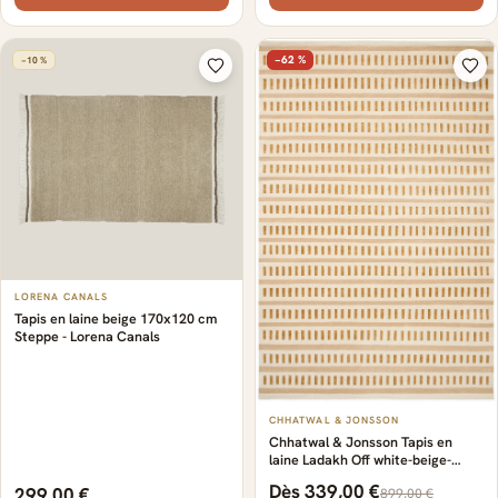
−62 %
−10 %
LORENA CANALS
Tapis en laine beige 170x120 cm
Steppe - Lorena Canals
CHHATWAL & JONSSON
Chhatwal & Jonsson Tapis en
laine Ladakh Off white-beige-
masala yellow, cm
Dès 339,00 €
299,00 €
899,00 €