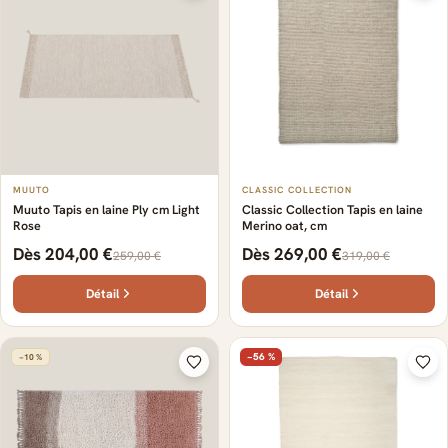
MUUTO
CLASSIC COLLECTION
Muuto Tapis en laine Ply cm Light
Classic Collection Tapis en laine
Rose
Merino oat, cm
Dès 204,00 €
Dès 269,00 €
259,00 €
319,00 €
Détail
Détail
−56 %
−10 %