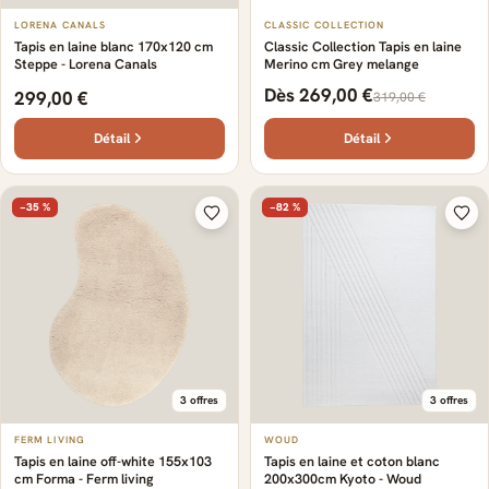
LORENA CANALS
CLASSIC COLLECTION
Tapis en laine blanc 170x120 cm
Classic Collection Tapis en laine
Steppe - Lorena Canals
Merino cm Grey melange
Dès 269,00 €
299,00 €
319,00 €
Détail
Détail
−35 %
−82 %
3 offres
3 offres
FERM LIVING
WOUD
Tapis en laine off-white 155x103
Tapis en laine et coton blanc
cm Forma - Ferm living
200x300cm Kyoto - Woud