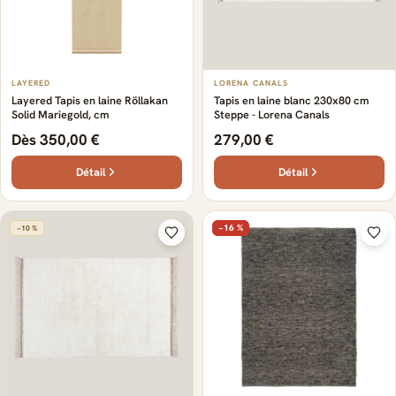
LAYERED
LORENA CANALS
Layered Tapis en laine Röllakan
Tapis en laine blanc 230x80 cm
Solid Mariegold, cm
Steppe - Lorena Canals
Dès 350,00 €
279,00 €
Détail
Détail
−16 %
−10 %