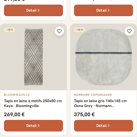
Détail
Détail
−10 %
−10 %
BLOOMINGVILLE
NORMANN COPENHAGEN
Tapis en laine à motifs 250x80 cm
Tapis en laine gris 140x145 cm
Kaya - Bloomingville
Oona Grey - Normann
Copenhagen
269,00 €
375,00 €
Détail
Détail