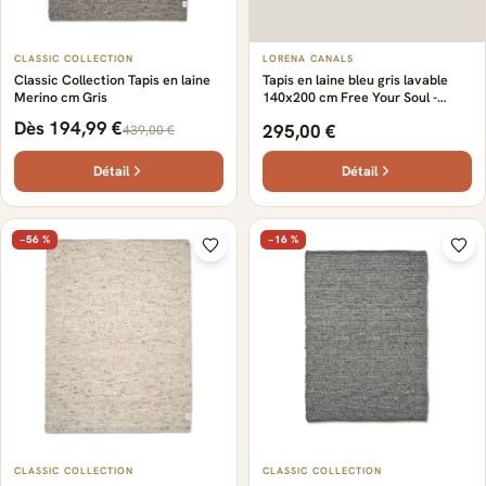
CLASSIC COLLECTION
LORENA CANALS
Classic Collection Tapis en laine
Tapis en laine bleu gris lavable
Merino cm Gris
140x200 cm Free Your Soul -
Lorena Canals
Dès 194,99 €
295,00 €
439,00 €
Détail
Détail
−56 %
−16 %
CLASSIC COLLECTION
CLASSIC COLLECTION