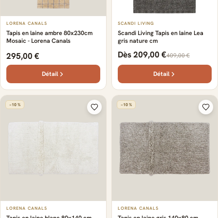
LORENA CANALS
SCANDI LIVING
Tapis en laine ambre 80x230cm
Scandi Living Tapis en laine Lea
Mosaic - Lorena Canals
gris nature cm
Dès 209,00 €
295,00 €
409,00 €
Détail
Détail
−10 %
−10 %
LORENA CANALS
LORENA CANALS
Tapis en laine blanc 80x140 cm
Tapis en laine gris 140x80 cm