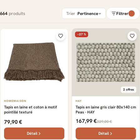
664
produits
Trier :
Pertinence
Filtrer
−27 %
2 offres
HOMEMAISON
HAY
Tapis en laine et coton à motif
Tapis en laine gris clair 80x140 cm
pointillé texturé
Peas - HAY
167,99 €
79,90 €
229,00 €
Détail
Détail