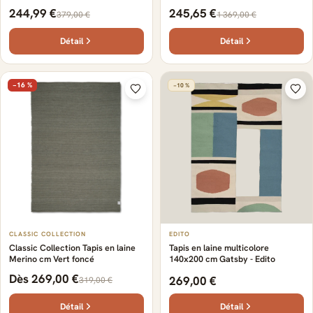
244,99 €
245,65 €
379,00 €
1 369,00 €
Détail
Détail
−16 %
−10 %
CLASSIC COLLECTION
EDITO
Classic Collection Tapis en laine
Tapis en laine multicolore
Merino cm Vert foncé
140x200 cm Gatsby - Edito
Dès 269,00 €
269,00 €
319,00 €
Détail
Détail