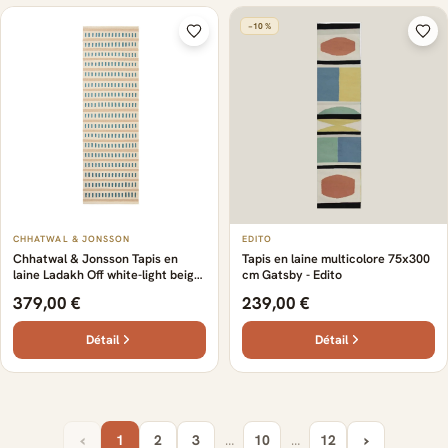
−10 %
CHHATWAL & JONSSON
EDITO
Chhatwal & Jonsson Tapis en
Tapis en laine multicolore 75x300
laine Ladakh Off white-light beige-
cm Gatsby - Edito
heaven blue, cm
379,00 €
239,00 €
Détail
Détail
‹
›
1
2
3
…
10
…
12