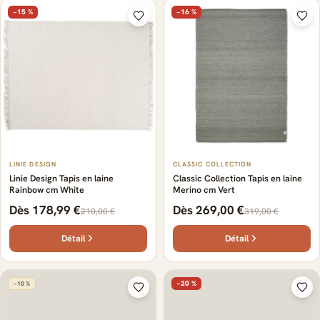
−15 %
−16 %
LINIE DESIGN
CLASSIC COLLECTION
Linie Design Tapis en laine
Classic Collection Tapis en laine
Rainbow cm White
Merino cm Vert
Dès 178,99 €
Dès 269,00 €
210,00 €
319,00 €
Détail
Détail
−20 %
−10 %