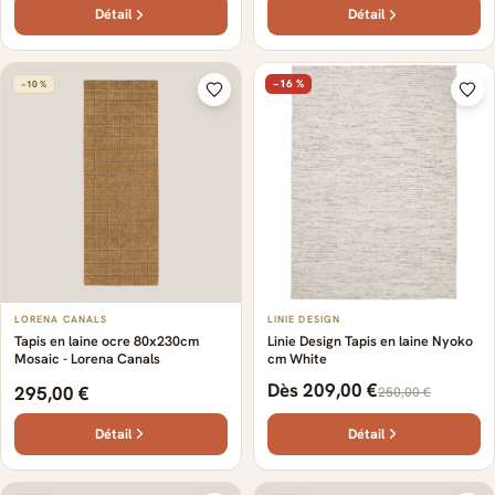
Détail
Détail
−16 %
−10 %
LINIE DESIGN
LORENA CANALS
Linie Design Tapis en laine Nyoko
Tapis en laine ocre 80x230cm
cm White
Mosaic - Lorena Canals
Dès 209,00 €
295,00 €
250,00 €
Détail
Détail