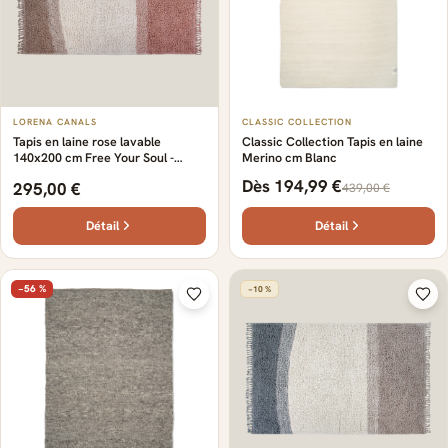
LORENA CANALS
CLASSIC COLLECTION
Tapis en laine rose lavable
Classic Collection Tapis en laine
140x200 cm Free Your Soul -
Merino cm Blanc
Lorena Canals
Dès 194,99 €
295,00 €
439,00 €
Détail
Détail
−56 %
−10 %