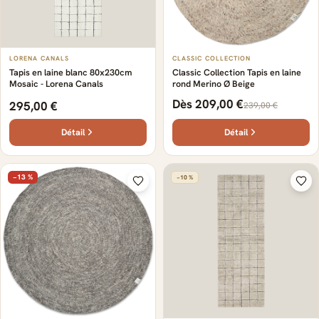
LORENA CANALS
CLASSIC COLLECTION
Tapis en laine blanc 80x230cm
Classic Collection Tapis en laine
Mosaic - Lorena Canals
rond Merino Ø Beige
Dès 209,00 €
295,00 €
239,00 €
Détail
Détail
−13 %
−10 %