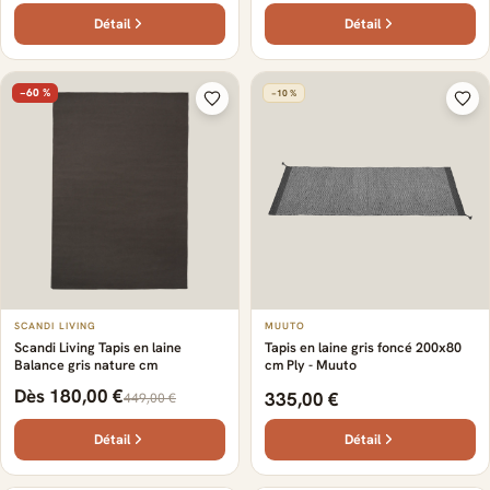
Détail
Détail
−60 %
−10 %
SCANDI LIVING
MUUTO
Scandi Living Tapis en laine
Tapis en laine gris foncé 200x80
Balance gris nature cm
cm Ply - Muuto
Dès 180,00 €
335,00 €
449,00 €
Détail
Détail