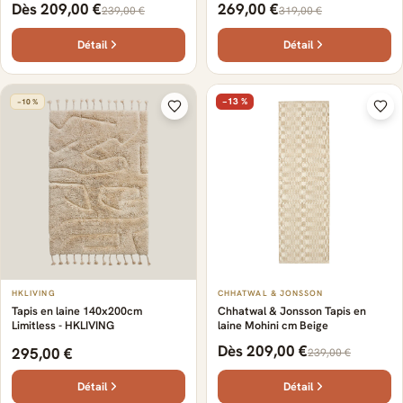
Dès 209,00 €
269,00 €
239,00 €
319,00 €
Détail
Détail
−13 %
−10 %
HKLIVING
CHHATWAL & JONSSON
Tapis en laine 140x200cm
Chhatwal & Jonsson Tapis en
Limitless - HKLIVING
laine Mohini cm Beige
Dès 209,00 €
295,00 €
239,00 €
Détail
Détail