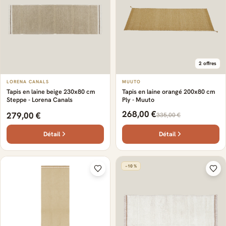
2 offres
LORENA CANALS
MUUTO
Tapis en laine beige 230x80 cm
Tapis en laine orangé 200x80 cm
Steppe - Lorena Canals
Ply - Muuto
268,00 €
279,00 €
335,00 €
Détail
Détail
−10 %