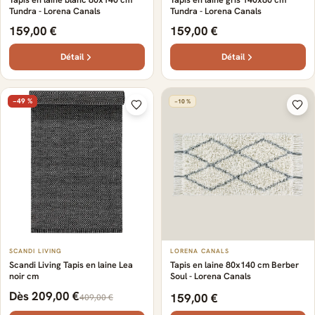
Tundra - Lorena Canals
Tundra - Lorena Canals
159,00 €
159,00 €
Détail
Détail
−49 %
−10 %
SCANDI LIVING
LORENA CANALS
Scandi Living Tapis en laine Lea
Tapis en laine 80x140 cm Berber
noir cm
Soul - Lorena Canals
Dès 209,00 €
159,00 €
409,00 €