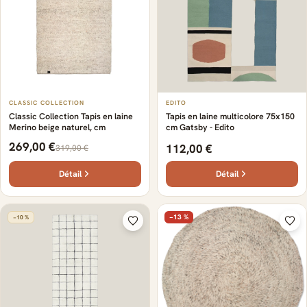
CLASSIC COLLECTION
EDITO
Classic Collection Tapis en laine
Tapis en laine multicolore 75x150
Merino beige naturel, cm
cm Gatsby - Edito
269,00 €
112,00 €
319,00 €
Détail
Détail
−13 %
−10 %