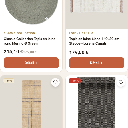
CLASSIC COLLECTION
LORENA CANALS
Classic Collection Tapis en laine
Tapis en laine blanc 140x80 cm
rond Merino Ø Green
Steppe - Lorena Canals
215,10 €
179,00 €
239,00 €
Détail
Détail
−49 %
−10 %