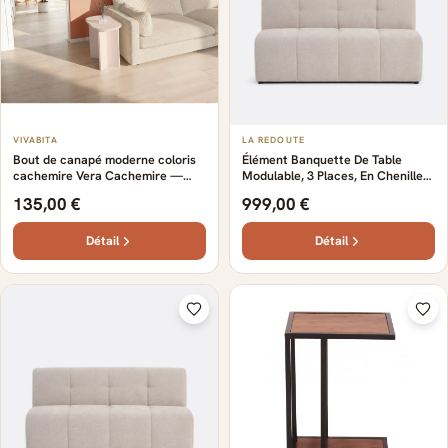
VIVABITA
LA REDOUTE
Bout de canapé moderne coloris
Élément Banquette De Table
cachemire Vera Cachemire —
Modulable, 3 Places, En Chenille
Cachemire
Fine, ANETA
135,00 €
999,00 €
Détail
Détail