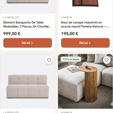
LA REDOUTE
VIVABITA
Élément Banquette De Table
Bout de canapé industriel en
Modulable, 3 Places, En Chenille
acacia massif Pamela Naturel —
Fine, ANETA
Naturel
999,00 €
195,00 €
Détail
Détail
Prix en baisse
LA REDOUTE
VIVABITA