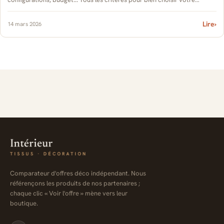
canapé d'angle en 2026.
Lire
›
14 mars 2026
Comparateur d'offres déco indépendant. Nous
référençons les produits de nos partenaires ;
chaque clic « Voir l'offre » mène vers leur
boutique.