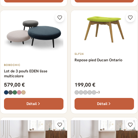
SLF24
Repose-pied Ducan Ontario
BOBOCHIC
Lot de 3 poufs EDEN lisse
multicolore
579,00 €
199,00 €
+3
Détail
Détail