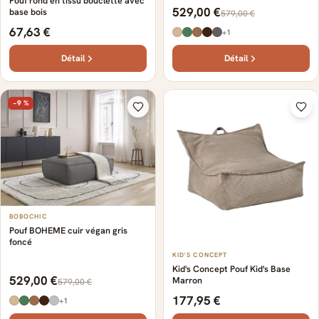
Pouf rond en tissu bouclette avec
529,00 €
base bois
579,00 €
67,63 €
+1
Détail
Détail
−9 %
BOBOCHIC
Pouf BOHEME cuir végan gris
foncé
KID'S CONCEPT
Kid's Concept Pouf Kid's Base
529,00 €
Marron
579,00 €
177,95 €
+1