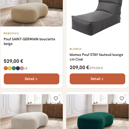
BOBOCHIC
Pouf SAINT-GERMAIN bouclette
beige
BLOMUS
blomus Pouf STAY fauteuil lounge
cm Coal
529,00 €
209,00 €
299,00 €
+3
Détail
Détail