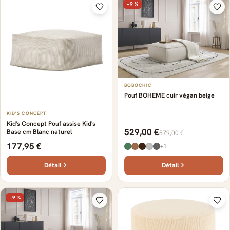
−9 %
BOBOCHIC
Pouf BOHEME cuir végan beige
KID'S CONCEPT
Kid's Concept Pouf assise Kid's
529,00 €
Base cm Blanc naturel
579,00 €
177,95 €
+1
Détail
Détail
−9 %