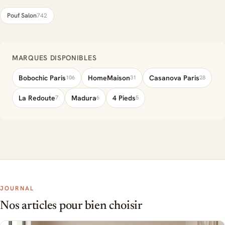
Pouf Salon
742
MARQUES DISPONIBLES
Bobochic Paris
HomeMaison
Casanova Paris
106
31
28
La Redoute
Madura
4 Pieds
7
6
5
JOURNAL
Nos articles pour bien choisir