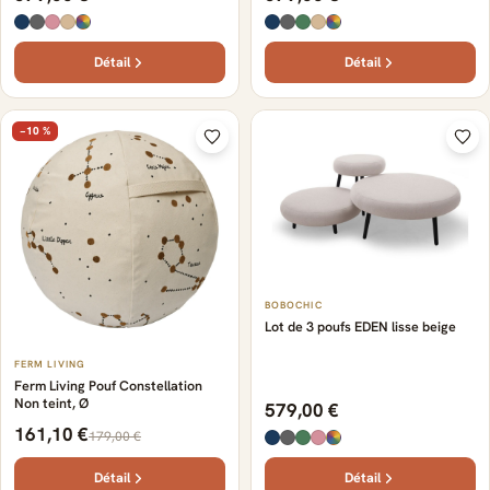
Détail
Détail
−10 %
BOBOCHIC
Lot de 3 poufs EDEN lisse beige
FERM LIVING
Ferm Living Pouf Constellation
Non teint, Ø
579,00 €
161,10 €
179,00 €
Détail
Détail