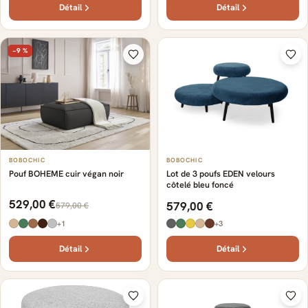
Détail
Détail
−9 %
BOBOCHIC
BOBOCHIC
Pouf BOHEME cuir végan noir
Lot de 3 poufs EDEN velours
côtelé bleu foncé
529,00 €
579,00 €
579,00 €
+1
+3
Détail
Détail