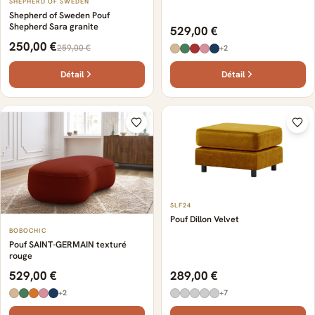
SHEPHERD OF SWEDEN
Shepherd of Sweden Pouf
Shepherd Sara granite
529,00 €
250,00 €
259,00 €
+2
Détail
Détail
SLF24
Pouf Dillon Velvet
BOBOCHIC
Pouf SAINT-GERMAIN texturé
rouge
529,00 €
289,00 €
+2
+7