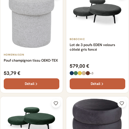
BOBOCHIC
Lot de 3 poufs EDEN velours
côtelé gris foncé
HOMEMAISON
Pouf champignon tissu OEKO-TEX
579,00 €
53,79 €
+3
Détail
Détail