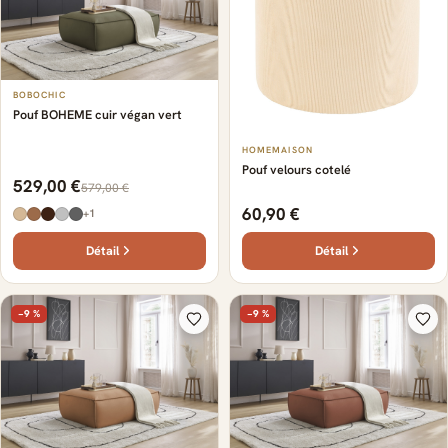
BOBOCHIC
Pouf BOHEME cuir végan vert
HOMEMAISON
Pouf velours cotelé
529,00 €
579,00 €
60,90 €
+1
Détail
Détail
−9 %
−9 %