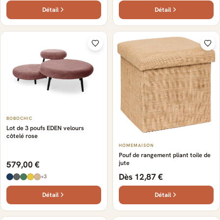
Détail
Détail
BOBOCHIC
Lot de 3 poufs EDEN velours
côtelé rose
HOMEMAISON
Pouf de rangement pliant toile de
jute
579,00 €
Dès 12,87 €
+3
Détail
Détail