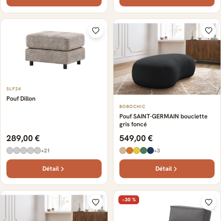
SLF24
Pouf Dillon
BOBOCHIC
Pouf SAINT-GERMAIN bouclette
gris foncé
289,00 €
549,00 €
+21
+3
Détail
Détail
−30 %