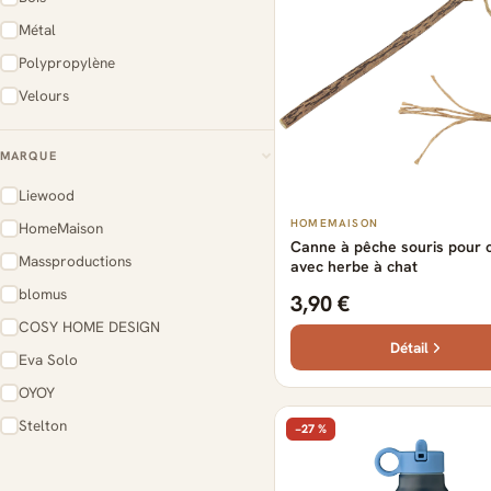
Métal
Polypropylène
Velours
MARQUE
Liewood
HOMEMAISON
HomeMaison
Canne à pêche souris pour 
Massproductions
avec herbe à chat
blomus
3,90 €
COSY HOME DESIGN
Détail
Eva Solo
OYOY
Stelton
−27 %
44 produits