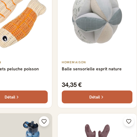
N
HOMEMAISON
uets peluche poisson
Balle sensorielle esprit nature
34,35 €
Détail
Détail