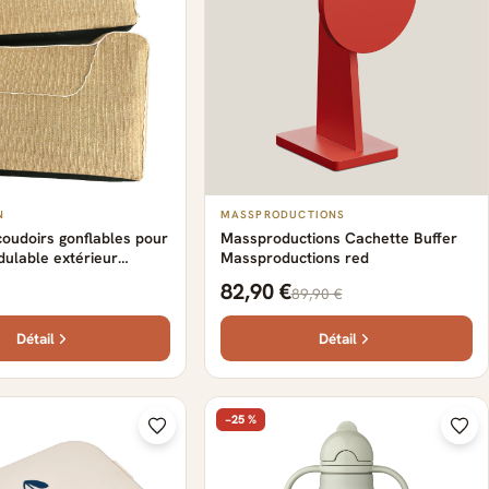
N
MASSPRODUCTIONS
coudoirs gonflables pour
Massproductions Cachette Buffer
dulable extérieur
Massproductions red
RA
82,90 €
89,90 €
Détail
Détail
−25 %