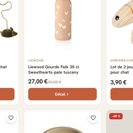
LIEWOOD
HOMEMAISO
chat
Liewood Gourde Falk 35 cl
Lot de 2 jo
Sweethearts-pale tuscany
pour chat
27,00 €
3,90 €
30,00 €
Détail
−49 %