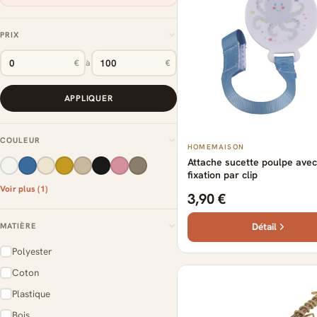
PRIX
€
à
€
APPLIQUER
COULEUR
HOMEMAISON
Attache sucette poulpe avec
fixation par clip
Voir plus (1)
3,90 €
Détail
MATIÈRE
Polyester
Coton
Plastique
Bois