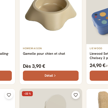
HOMEMAISON
LIEWOOD
iling-
Gamelle pour chien et chat
Liewood Se
Chelsey 2 p
navy
24,90 €
Dès 3,90 €
4
Détail
−22 %