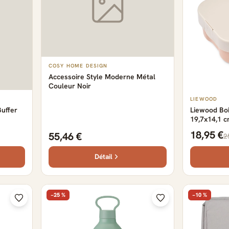
COSY HOME DESIGN
Accessoire Style Moderne Métal
Couleur Noir
LIEWOOD
uffer
Liewood Boî
19,7x14,1 
18,95 €
55,46 €
2
Détail
−25 %
−10 %