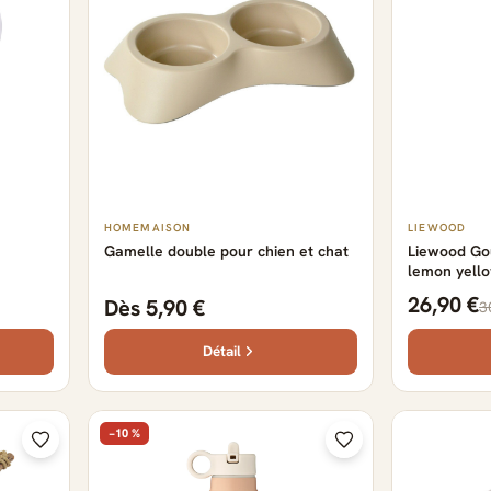
HOMEMAISON
LIEWOOD
Gamelle double pour chien et chat
Liewood Gou
lemon yell
26,90 €
Dès 5,90 €
3
Détail
−10 %