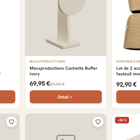
MASSPRODUCTIONS
HOMEMAISO
Massproductions Cachette Buffer
Lot de 2 ac
r
Ivory
fauteuil mo
FORMENTE
69,95 €
92,90 €
89,90 €
Détail
−24 %