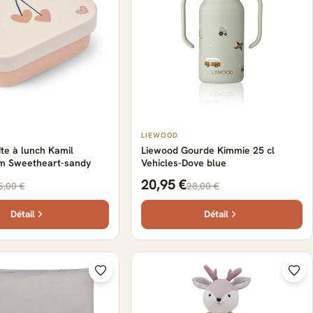
LIEWOOD
te à lunch Kamil
Liewood Gourde Kimmie 25 cl
cm Sweetheart-sandy
Vehicles-Dove blue
20,95 €
5,00 €
28,00 €
Détail
Détail