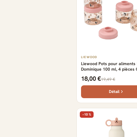
LIEWOOD
Liewood Pots pour aliments
Dominique 100 ml, 4 pièces
heart-Rosey
18,00 €
19,49 €
Détail
−10 %