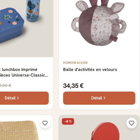
HOMEMAISON
t lunchbox imprimé
Balle d'activités en velours
ièces Universe-Classic
34,35 €
9,00 €
Détail
Détail
−8 %