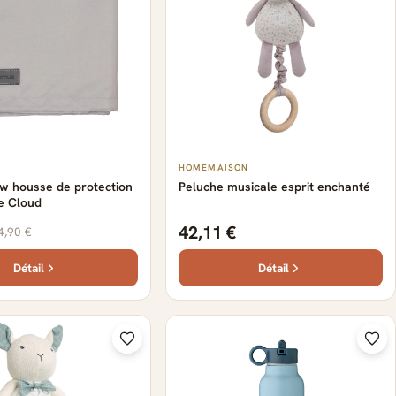
HOMEMAISON
w housse de protection
Peluche musicale esprit enchanté
e Cloud
42,11 €
4,90 €
Détail
Détail