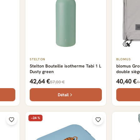
STELTON
BLOMUS
Stelton Bouteille isotherme Tabi 1 L
blomus Gro
Dusty green
double sièg
42,64 €
40,40 €
57,00 €
4
Détail
−24 %