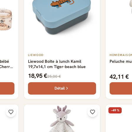
LIEWOOD
HOMEMAISO
 bébé
Liewood Boîte à lunch Kamil
Peluche mu
 Cherry
19,7x14,1 cm Tiger-beach blue
18,95 €
42,11 €
25,00 €
Détail
−49 %