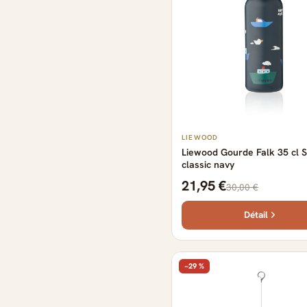
LIEWOOD
Liewood Gourde Falk 35 cl Sa
classic navy
21,95 €
30,00 €
Détail
−29 %