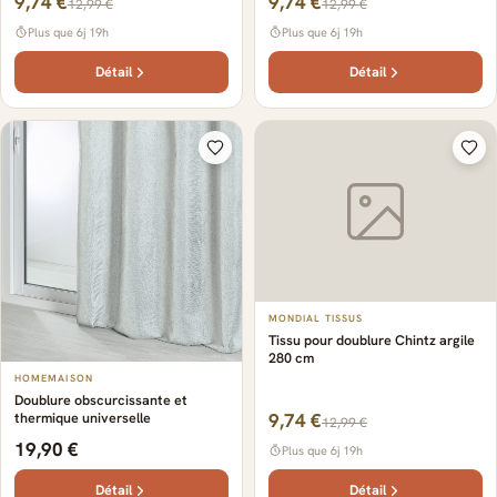
9,74 €
9,74 €
12,99 €
12,99 €
Plus que 6j 19h
Plus que 6j 19h
Détail
Détail
MONDIAL TISSUS
Tissu pour doublure Chintz argile
280 cm
HOMEMAISON
Doublure obscurcissante et
thermique universelle
9,74 €
12,99 €
19,90 €
Plus que 6j 19h
Détail
Détail