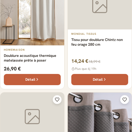
MONDIAL TISSUS
Tissu pour doublure Chintz non
feu orage 280 cm
HOMEMAISON
Doublure acoustique thermique
matelassée prête à poser
14,24 €
18,99 €
26,90 €
Plus que 6j 19h
Détail
Détail