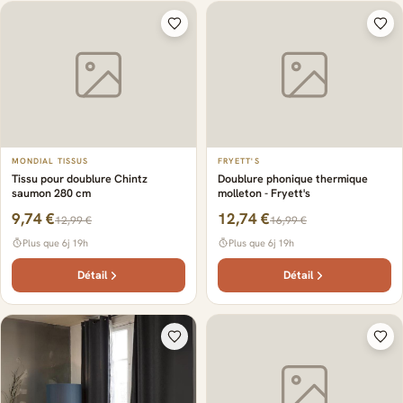
MONDIAL TISSUS
FRYETT'S
Tissu pour doublure Chintz
Doublure phonique thermique
saumon 280 cm
molleton - Fryett's
9,74 €
12,74 €
12,99 €
16,99 €
Plus que 6j 19h
Plus que 6j 19h
Détail
Détail