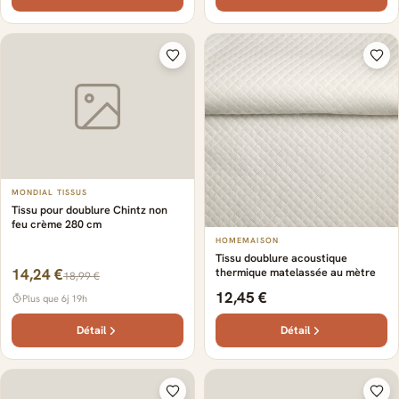
MONDIAL TISSUS
Tissu pour doublure Chintz non
feu crème 280 cm
HOMEMAISON
Tissu doublure acoustique
14,24 €
thermique matelassée au mètre
18,99 €
12,45 €
Plus que 6j 19h
Détail
Détail