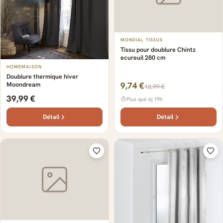
MONDIAL TISSUS
Tissu pour doublure Chintz
ecureuil 280 cm
HOMEMAISON
Doublure thermique hiver
Moondream
9,74 €
12,99 €
39,99 €
Plus que 6j 19h
Détail
Détail