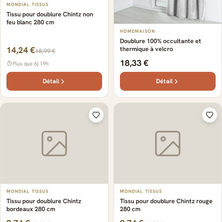
MONDIAL TISSUS
Tissu pour doublure Chintz non
feu blanc 280 cm
HOMEMAISON
Doublure 100% occultante et
14,24 €
thermique à velcro
18,99 €
18,33 €
Plus que 6j 19h
Détail
Détail
MONDIAL TISSUS
MONDIAL TISSUS
Tissu pour doublure Chintz
Tissu pour doublure Chintz rouge
bordeaux 280 cm
280 cm