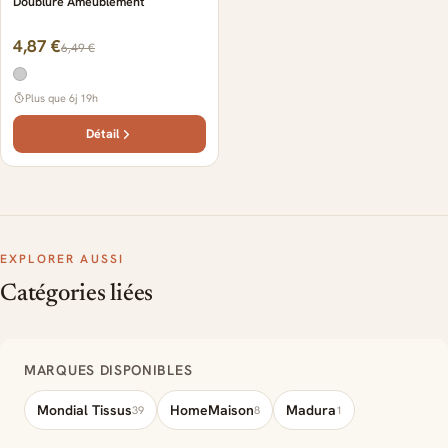
Doublure Ameublement
4,87 €
6,49 €
Plus que 6j 19h
Détail
EXPLORER AUSSI
Catégories liées
MARQUES DISPONIBLES
Mondial Tissus
HomeMaison
Madura
39
8
1