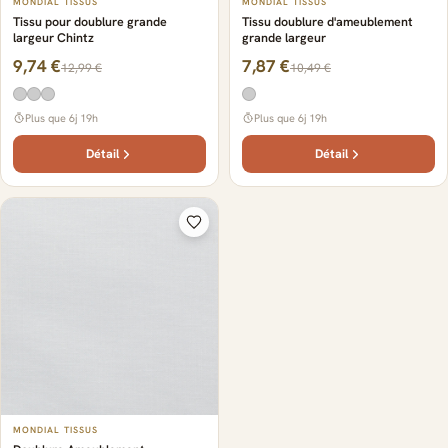
MONDIAL TISSUS
MONDIAL TISSUS
Tissu pour doublure grande
Tissu doublure d'ameublement
largeur Chintz
grande largeur
9,74 €
7,87 €
12,99 €
10,49 €
Plus que 6j 19h
Plus que 6j 19h
Détail
Détail
MONDIAL TISSUS