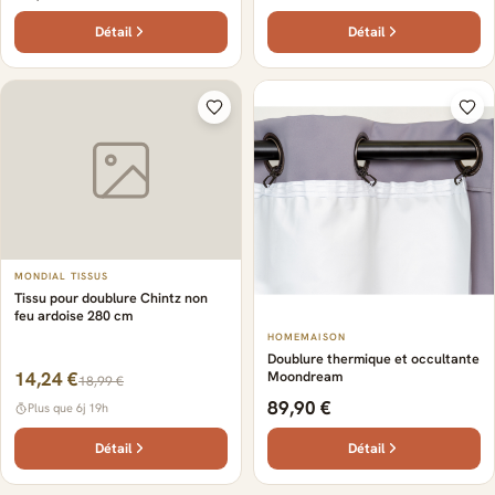
Détail
Détail
MONDIAL TISSUS
Tissu pour doublure Chintz non
feu ardoise 280 cm
HOMEMAISON
Doublure thermique et occultante
14,24 €
Moondream
18,99 €
89,90 €
Plus que 6j 19h
Détail
Détail