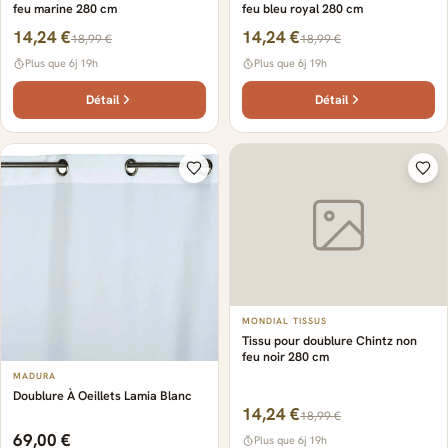
feu marine 280 cm
feu bleu royal 280 cm
14,24 €
14,24 €
18,99 €
18,99 €
Plus que 6j 19h
Plus que 6j 19h
Détail
Détail
MONDIAL TISSUS
Tissu pour doublure Chintz non
feu noir 280 cm
MADURA
Doublure À Oeillets Lamia Blanc
14,24 €
18,99 €
69,00 €
Plus que 6j 19h