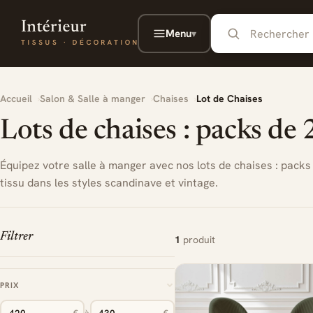
Aller au contenu principal
Menu
▾
Accueil
Salon & Salle à manger
Chaises
Lot de Chaises
Lots de chaises : packs de 
Équipez votre salle à manger avec nos lots de chaises : packs 
tissu dans les styles scandinave et vintage.
Filtrer
1
produit
PRIX
€
à
€