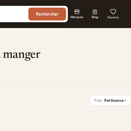
Rechercher
Marques
Blog
Favoris
 à manger
Trier :
Pertinence