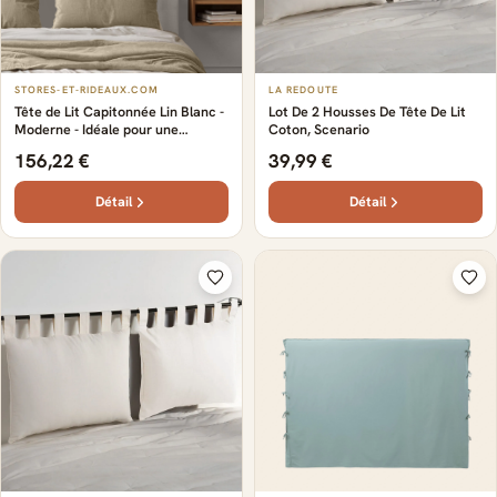
STORES-ET-RIDEAUX.COM
LA REDOUTE
Tête de Lit Capitonnée Lin Blanc -
Lot De 2 Housses De Tête De Lit
Moderne - Idéale pour une
Coton, Scenario
ambiance intemporelle et chic -
156,22 €
39,99 €
Capitonnage raffiné - Tissu en lin
doux et confortable
Détail
Détail