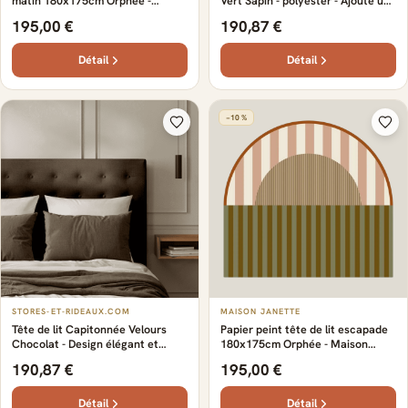
matin 180x175cm Orphée -
Vert Sapin - polyester - Ajoute une
Maison Janette
touche de sophistication à votre
195,00 €
190,87 €
chambre - Tissu en velours doux
et confortable
Détail
Détail
−10 %
STORES-ET-RIDEAUX.COM
MAISON JANETTE
Tête de lit Capitonnée Velours
Papier peint tête de lit escapade
Chocolat - Design élégant et
180x175cm Orphée - Maison
luxueux - polyester - Sur-mesure -
Janette
190,87 €
195,00 €
Sophistiqué - Tissu en velours
doux et confortable
Détail
Détail