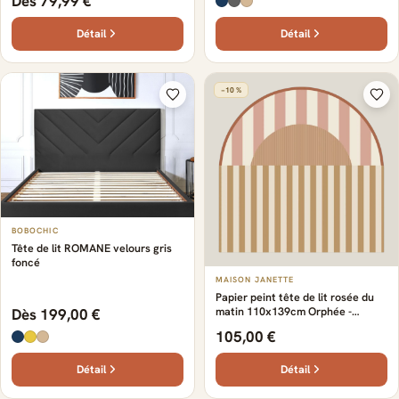
Dès 79,99 €
Détail
Détail
−10 %
BOBOCHIC
Tête de lit ROMANE velours gris
foncé
MAISON JANETTE
Papier peint tête de lit rosée du
matin 110x139cm Orphée -
Dès 199,00 €
Maison Janette
105,00 €
Détail
Détail