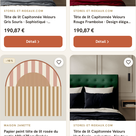
STORES-ET-RIDEAUX.COM
STORES-ET-RIDEAUX.COM
Tête de lit Capitonnée Velours
Tête de lit Capitonnée Velours
Gris Souris - Sophistiqué -
Rouge Framboise - Design élégant
Capitonnage raffiné - Tissu en
et luxueux - Sur-mesure -
190,87 €
190,87 €
velours doux et confortable -
Capitonnage raffiné - Tissu en
Design élégant et luxueux
velours doux et confortable
Détail
Détail
−10 %
MAISON JANETTE
STORES-ET-RIDEAUX.COM
Papier peint tête de lit rosée du
Tête de lit Capitonnée Velours