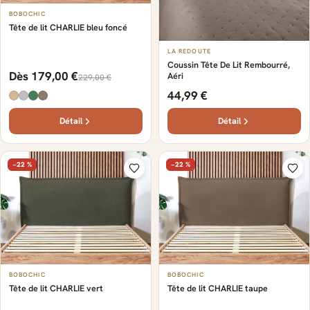
BOBOCHIC
Tête de lit CHARLIE bleu foncé
LA REDOUTE
Coussin Tête De Lit Rembourré,
Dès 179,00 €
Aéri
229,00 €
44,99 €
Détail
Détail
−22 %
−22 %
BOBOCHIC
BOBOCHIC
Tête de lit CHARLIE vert
Tête de lit CHARLIE taupe