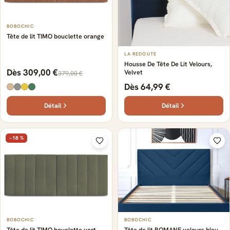
BOBOCHIC
Tête de lit TIMO bouclette orange
LA REDOUTE
Housse De Tête De Lit Velours,
Dès 309,00 €
Velvet
379,00 €
Dès 64,99 €
Détail
Détail
−18 %
BOBOCHIC
BOBOCHIC
Tête de lit TIMO bouclette vert
Tête de lit ROMANE velours bleu