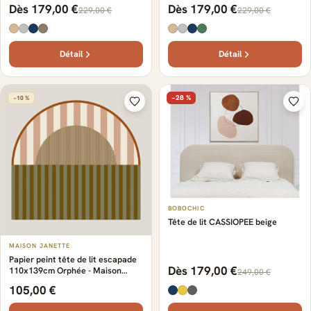
Dès 179,00 €
Dès 179,00 €
229,00 €
229,00 €
Détail
Détail
−28 %
−10 %
BOBOCHIC
Tête de lit CASSIOPEE beige
MAISON JANETTE
Papier peint tête de lit escapade
Dès 179,00 €
110x139cm Orphée - Maison
249,00 €
Janette
105,00 €