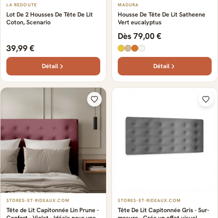
LA REDOUTE
MADURA
Lot De 2 Housses De Tête De Lit
Housse De Tête De Lit Satheene
Coton, Scenario
Vert eucalyptus
Dès 79,00 €
39,99 €
Détail
Détail
STORES-ET-RIDEAUX.COM
STORES-ET-RIDEAUX.COM
Tête de Lit Capitonnée Lin Prune -
Tête De Lit Capitonnée Gris - Sur-
Confort - Violet - Idéale pour une
mesure - Crée un effet visuel