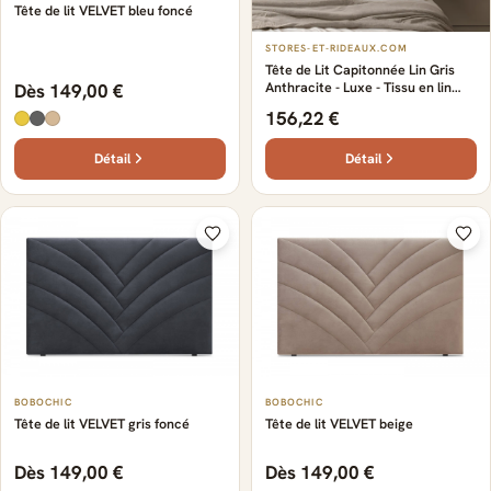
Tête de lit VELVET bleu foncé
STORES-ET-RIDEAUX.COM
Tête de Lit Capitonnée Lin Gris
Anthracite - Luxe - Tissu en lin
Dès 149,00 €
doux et confortable -
156,22 €
Capitonnage raffiné - Moderne -
Design élégant et naturel
Détail
Détail
BOBOCHIC
BOBOCHIC
Tête de lit VELVET gris foncé
Tête de lit VELVET beige
Dès 149,00 €
Dès 149,00 €