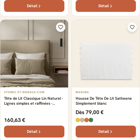
Détail
Détail
STORES-ET-RIDEAUX.COM
MADURA
Tête de Lit Classique Lin Naturel -
Housse De Tête De Lit Satheene
Lignes simples et raffinées -
Simplement blanc
Design intemporel et élégant -
Dès 79,00 €
S'intègre facilement à tous les
styles de décoration
160,63 €
Détail
Détail