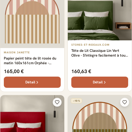
STORES-ET-RIDEAUX.COM
Tête de Lit Classique Lin Vert
MAISON JANETTE
Olive - S'intègre facilement à tous
Papier peint tête de lit rosée du
les styles de décoration - Lignes
matin 160x161cm Orphée -
simples et raffinées - Certifié
Maison Janette
Oeko-Tex
165,00 €
160,63 €
Détail
Détail
−10 %