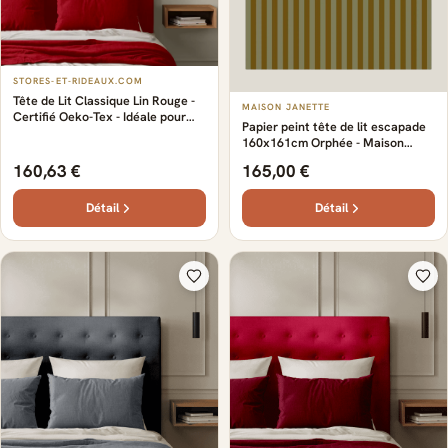
STORES-ET-RIDEAUX.COM
Tête de Lit Classique Lin Rouge -
MAISON JANETTE
Certifié Oeko-Tex - Idéale pour
Papier peint tête de lit escapade
une chambre classique - Design
160x161cm Orphée - Maison
intemporel et élégant - Lignes
Janette
simples et raffinées
160,63 €
165,00 €
Détail
Détail