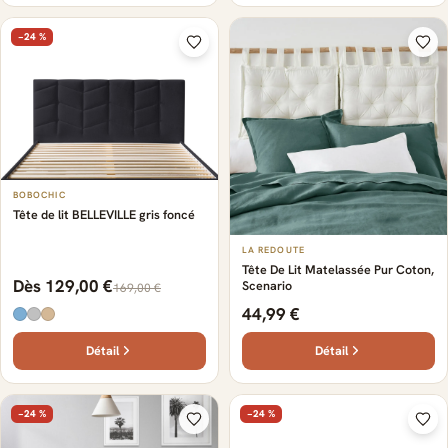
−24 %
BOBOCHIC
Tête de lit BELLEVILLE gris foncé
LA REDOUTE
Tête De Lit Matelassée Pur Coton,
Dès 129,00 €
Scenario
169,00 €
44,99 €
Détail
Détail
−24 %
−24 %