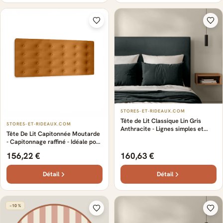
STORES-ET-RIDEAUX.COM
Tête de Lit Classique Lin Gris
STORES-ET-RIDEAUX.COM
Anthracite - Lignes simples et
Tête De Lit Capitonnée Moutarde
raffinées - Design intemporel et
- Capitonnage raffiné - Idéale pour
élégant - Idéale pour une chambre
une ambiance intemporelle et
classique
156,22 €
160,63 €
chic - lin haut de gamme - Design
élégant et naturel
Détail
Détail
−10 %