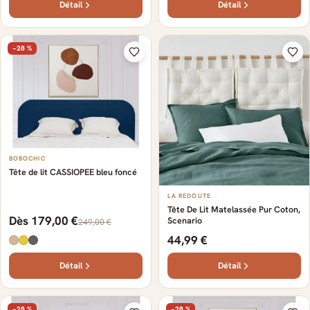
Détail
Détail
−28 %
BOBOCHIC
Tête de lit CASSIOPEE bleu foncé
LA REDOUTE
Tête De Lit Matelassée Pur Coton,
Dès 179,00 €
Scenario
249,00 €
44,99 €
Détail
Détail
−28 %
−28 %