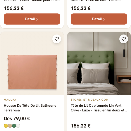
ambiance intemporelle et chic -
remarquable - lin haut de gamme -
156,22 €
156,22 €
Design élégant et naturel -
Facile à intégrer à différents
Capitonnage raffiné
décors - Moderne
Détail
Détail
MADURA
STORES-ET-RIDEAUX.COM
Housse De Tête De Lit Satheene
Tête de Lit Capitonnée Lin Vert
Terrarosa
Olive - Luxe - Tissu en lin doux et
confortable - Capitonnage raffiné
Dès 79,00 €
- Idéale pour une ambiance
intemporelle et chic
156,22 €