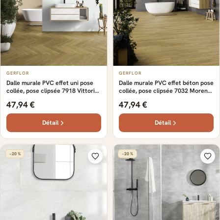
GERFLOR
GERFLOR
Dalle murale PVC effet uni pose
Dalle murale PVC effet béton pose
collée, pose clipsée 7918 Vittoria
collée, pose clipsée 7032 Morena
Gerflor - 65 cm x 37.5 cm x 0.5 cm
Gerflor - 65 cm x 37.5 cm x 0.5 cm
47,94 €
47,94 €
Détail
Détail
−20 %
−20 %