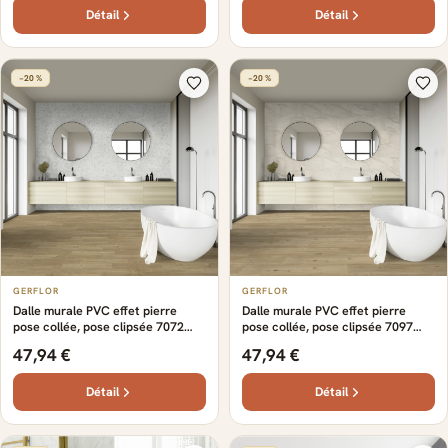
Détail
Détail
−20 %
−20 %
GERFLOR
GERFLOR
Dalle murale PVC effet pierre
Dalle murale PVC effet pierre
pose collée, pose clipsée 7072
pose collée, pose clipsée 7097
Sorela Gerflor - 65 cm x 37.5 cm x
Pavoa Gloss Gerflor - 65 cm x 37.5
47,94 €
47,94 €
0.5 cm
cm x 0.5 cm
Détail
Détail