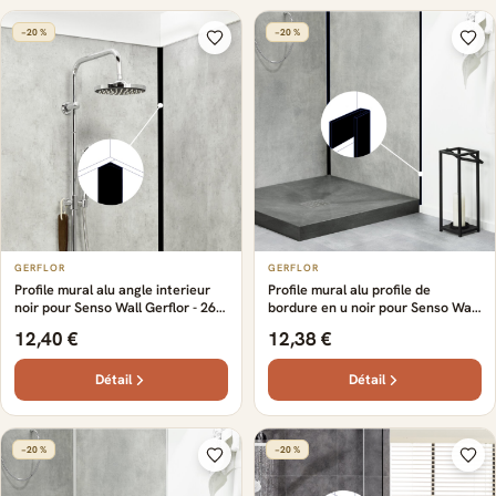
−20 %
−20 %
GERFLOR
GERFLOR
Profile mural alu angle interieur
Profile mural alu profile de
noir pour Senso Wall Gerflor - 260
bordure en u noir pour Senso Wall
cm x 1.2 cm x 0.16 cm
Gerflor - 260 cm x 2.3 cm x 0.16
12,40 €
12,38 €
cm
Détail
Détail
−20 %
−20 %