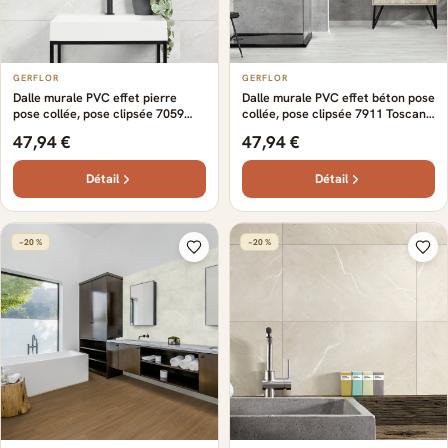
GERFLOR
GERFLOR
Dalle murale PVC effet pierre
Dalle murale PVC effet béton pose
pose collée, pose clipsée 7059
collée, pose clipsée 7911 Toscana
Lumira Gloss Gerflor - 65 cm x
Gerflor - 65 cm x 37.5 cm x 0.5 cm
47,94 €
47,94 €
37.5 cm x 0.5 cm
Détail
Détail
−20 %
−20 %