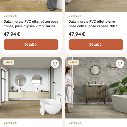
GERFLOR
GERFLOR
Dalle murale PVC effet béton pose
Dalle murale PVC effet pierre
collée, pose clipsée 7915 Carina
pose collée, pose clipsée 7007
Gerflor - 65 cm x 37.5 cm x 0.5 cm
Vellina Gerflor - 65 cm x 37.5 cm x
47,94 €
47,94 €
0.5 cm
Détail
Détail
−20 %
−20 %
GERFLOR
GERFLOR