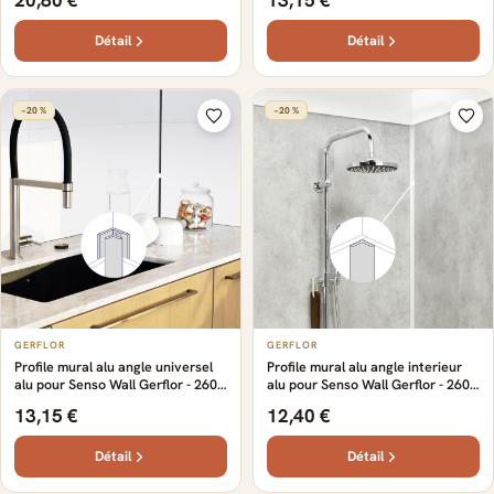
20,80 €
13,15 €
0.16 cm
Détail
Détail
−20 %
−20 %
GERFLOR
GERFLOR
Profile mural alu angle universel
Profile mural alu angle interieur
alu pour Senso Wall Gerflor - 260
alu pour Senso Wall Gerflor - 260
cm x 2 cm x 0.16 cm
cm x 1.2 cm x 0.16 cm
13,15 €
12,40 €
Détail
Détail