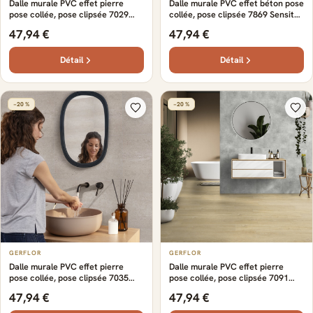
Dalle murale PVC effet pierre
Dalle murale PVC effet béton pose
pose collée, pose clipsée 7029
collée, pose clipsée 7869 Sensita
Belluno Gloss Gerflor - 65 cm x
Gerflor - 65 cm x 37.5 cm x 0.5 cm
47,94 €
47,94 €
37.5 cm x 0.5 cm
Détail
Détail
−20 %
−20 %
GERFLOR
GERFLOR
Dalle murale PVC effet pierre
Dalle murale PVC effet pierre
pose collée, pose clipsée 7035
pose collée, pose clipsée 7091
Lavenia Gerflor - 65 cm x 37.5 cm
Albora Gerflor - 65 cm x 37.5 cm x
47,94 €
47,94 €
x 0.5 cm
0.5 cm