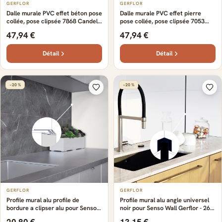
GERFLOR
GERFLOR
Dalle murale PVC effet béton pose
Dalle murale PVC effet pierre
collée, pose clipsée 7868 Candela
pose collée, pose clipsée 7053
Gerflor - 65 cm x 37.5 cm x 0.5 cm
Rosano Gerflor - 65 cm x 37.5 cm
47,94 €
47,94 €
x 0.5 cm
Détail
Détail
−20 %
−20 %
GERFLOR
GERFLOR
Profile mural alu profile de
Profile mural alu angle universel
bordure a clipser alu pour Senso
noir pour Senso Wall Gerflor - 260
Wall Gerflor - 260 cm x 1.5 cm x
cm x 2 cm x 0.16 cm