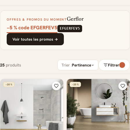
Gerflor
OFFRES & PROMOS DU MOMENT
−5 % code EFGERFEV5
EFGERFEV5
Voir toutes les promos →
25
produits
Trier :
Pertinence
Filtrer
−20 %
−20 %