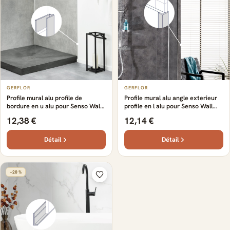
GERFLOR
GERFLOR
Profile mural alu profile de
Profile mural alu angle exterieur
bordure en u alu pour Senso Wall
profile en l alu pour Senso Wall
Gerflor - 260 cm x 2.3 cm x 0.16
Gerflor - 260 cm x 1.2 cm x 0.16
12,38 €
12,14 €
cm
cm
Détail
Détail
−20 %