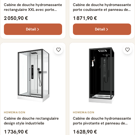
Cabine de douche hydromassante
Cabine de douche hydromassante
rectangulaire XXL avec porte
porte coulissante et panneau de
coulissante et panneau de
contrôle tactile
2 050,90 €
1 871,90 €
contrôle tactile
Détail
Détail
HOMEMAISON
HOMEMAISON
Cabine de douche rectangulaire
Cabine de douche hydromassante
design style industrielle
porte pivotante et panneau de
contrôle tactile
1 736,90 €
1 628,90 €