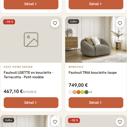
Détail
Détail
−10 %
Coffre
COSY HOME DESIGN
BOBOCHIC
Fauteuil LISETTE en bouclette -
Fauteuil TINA bouclette taupe
Terracotta - Petit modèle
749,00 €
467,10 €
519,00 €
+4
Détail
Détail
Coffre
−10 %