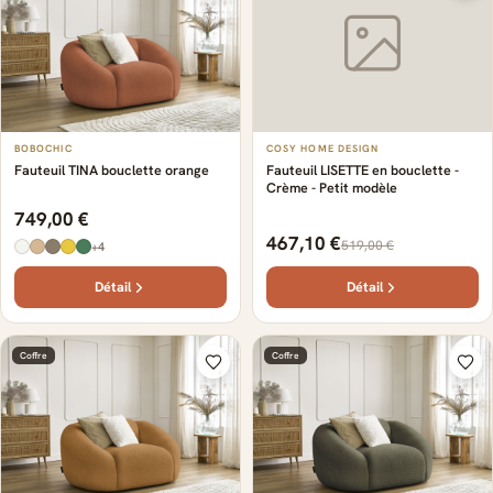
BOBOCHIC
COSY HOME DESIGN
Fauteuil TINA bouclette orange
Fauteuil LISETTE en bouclette -
Crème - Petit modèle
749,00 €
467,10 €
519,00 €
+4
Détail
Détail
Coffre
Coffre