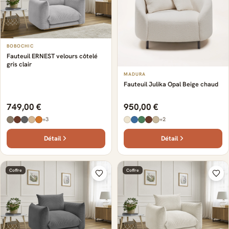
BOBOCHIC
Fauteuil ERNEST velours côtelé
gris clair
MADURA
Fauteuil Julika Opal Beige chaud
749,00 €
950,00 €
+3
+2
Détail
Détail
Coffre
Coffre