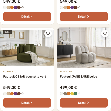
549,00 €
549,00 €
+3
+3
Détail
Détail
Coffre
BOBOCHIC
BOBOCHIC
Fauteuil CESAR bouclette vert
Fauteuil JANISSAIRE beige
549,00 €
499,00 €
+3
+4
Détail
Détail