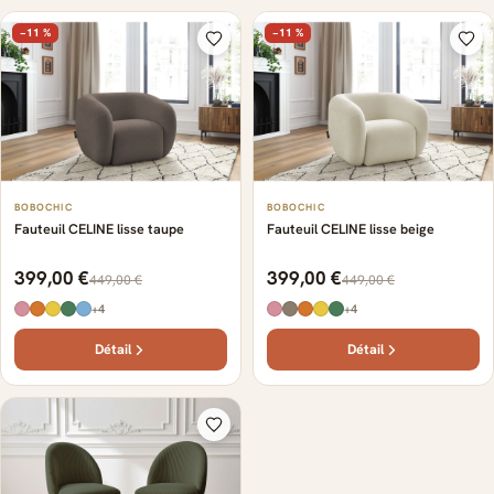
−11 %
−11 %
BOBOCHIC
BOBOCHIC
Fauteuil CELINE lisse taupe
Fauteuil CELINE lisse beige
399,00 €
399,00 €
449,00 €
449,00 €
+4
+4
Détail
Détail