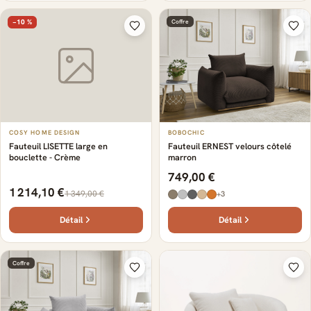
−10 %
Coffre
COSY HOME DESIGN
BOBOCHIC
Fauteuil LISETTE large en
Fauteuil ERNEST velours côtelé
bouclette - Crème
marron
749,00 €
1 214,10 €
1 349,00 €
+3
Détail
Détail
Coffre