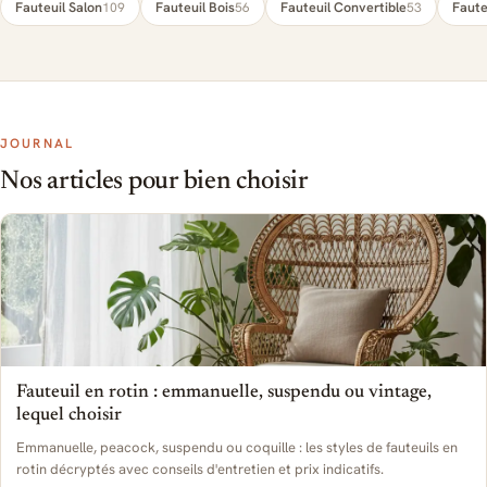
Fauteuil Salon
Fauteuil Bois
Fauteuil Convertible
Faute
109
56
53
JOURNAL
Nos articles pour bien choisir
Fauteuil en rotin : emmanuelle, suspendu ou vintage,
lequel choisir
Emmanuelle, peacock, suspendu ou coquille : les styles de fauteuils en
rotin décryptés avec conseils d'entretien et prix indicatifs.