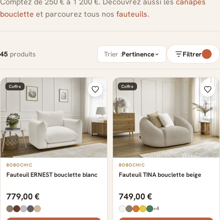
Comptez de 250 € à 1 200 €. Découvrez aussi les
canapés
bouclette
et parcourez tous nos
fauteuils
.
45
produits
Trier :
Pertinence
Filtrer
Coffre
Coffre
BOBOCHIC
BOBOCHIC
Fauteuil ERNEST bouclette blanc
Fauteuil TINA bouclette beige
779,00 €
749,00 €
+4