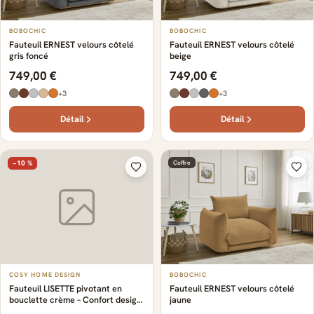
BOBOCHIC
BOBOCHIC
Fauteuil ERNEST velours côtelé
Fauteuil ERNEST velours côtelé
gris foncé
beige
749,00 €
749,00 €
+3
+3
Détail
Détail
−10 %
Coffre
COSY HOME DESIGN
BOBOCHIC
Fauteuil LISETTE pivotant en
Fauteuil ERNEST velours côtelé
bouclette crème – Confort design
jaune
compact 360°