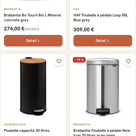
BRABANTIA
HAY
Brabantia Bo Touch Bin L Mineral
HAY Poubelle à pédale Loop 58L
concrete grey
Blue grey
274,00 €
309,00 €
299,00 €
Détail
Détail
−19 %
HOMEMAISON
BRABANTIA
Poubelle capacité 30 litres
Brabantia Poubelle à pédale New
Icon 20 litres acier mate