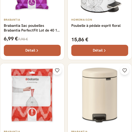
BRABANTIA
HOMEMAISON
Brabantia Sac poubelles
Poubelle à pédale esprit floral
Brabantia PerfectFit Lot de 40 10-
12 litres
6,99 €
15,86 €
7,90 €
Détail
Détail
BRABANTIA
BRABANTIA