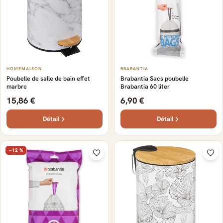
HOMEMAISON
BRABANTIA
Poubelle de salle de bain effet
Brabantia Sacs poubelle
marbre
Brabantia 60 liter
15,86 €
6,90 €
Détail
Détail
−12 %