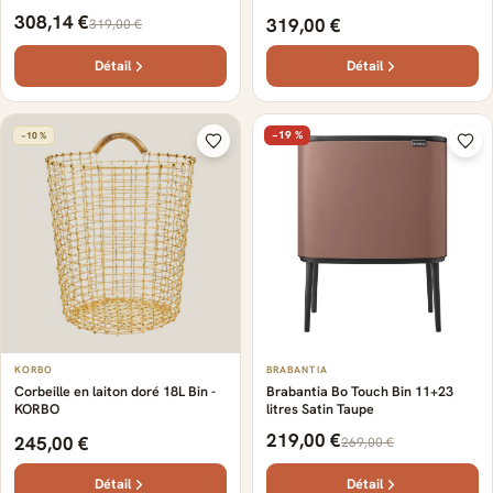
308,14 €
319,00 €
319,00 €
Détail
Détail
−19 %
−10 %
KORBO
BRABANTIA
Corbeille en laiton doré 18L Bin -
Brabantia Bo Touch Bin 11+23
KORBO
litres Satin Taupe
219,00 €
245,00 €
269,00 €
Détail
Détail