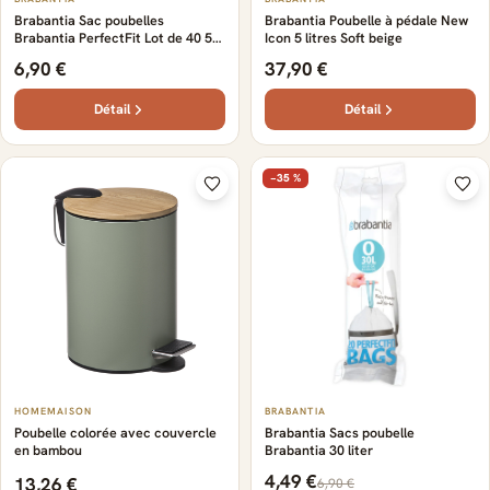
Brabantia Sac poubelles
Brabantia Poubelle à pédale New
Brabantia PerfectFit Lot de 40 5
Icon 5 litres Soft beige
litres
6,90 €
37,90 €
Détail
Détail
−35 %
HOMEMAISON
BRABANTIA
Poubelle colorée avec couvercle
Brabantia Sacs poubelle
en bambou
Brabantia 30 liter
4,49 €
13,26 €
6,90 €