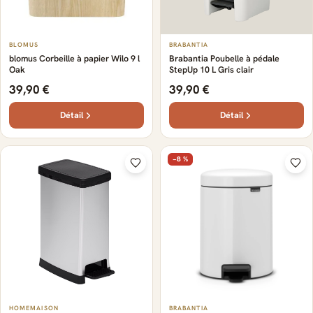
BLOMUS
BRABANTIA
blomus Corbeille à papier Wilo 9 l
Brabantia Poubelle à pédale
Oak
StepUp 10 L Gris clair
39,90 €
39,90 €
Détail
Détail
−8 %
HOMEMAISON
BRABANTIA