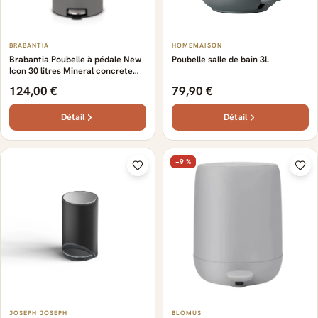
BRABANTIA
HOMEMAISON
Brabantia Poubelle à pédale New
Poubelle salle de bain 3L
Icon 30 litres Mineral concrete
grey
124,00 €
79,90 €
Détail
Détail
−9 %
JOSEPH JOSEPH
BLOMUS