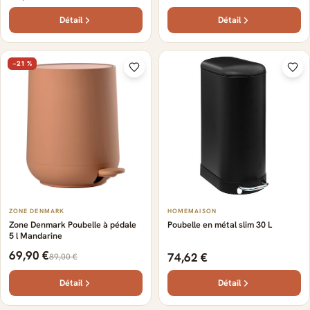
Détail
Détail
−21 %
ZONE DENMARK
HOMEMAISON
Zone Denmark Poubelle à pédale
Poubelle en métal slim 30 L
5 l Mandarine
69,90 €
74,62 €
89,00 €
Détail
Détail