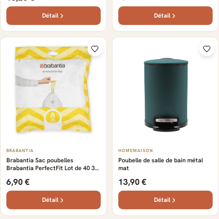
Détail
Détail
BRABANTIA
HOMEMAISON
Brabantia Sac poubelles
Poubelle de salle de bain métal
Brabantia PerfectFit Lot de 40 3
mat
litres
6,90 €
13,90 €
Détail
Détail