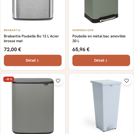
BRABANTIA
HOMEMAISON
Brabantia Poubelle Bo 12 L Acier
Poubelle en métal bac amovible
brossé mat
30 L
72,00 €
65,96 €
Détail
Détail
−8 %