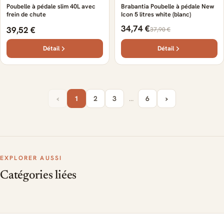
Poubelle à pédale slim 40L avec
Brabantia Poubelle à pédale New
frein de chute
Icon 5 litres white (blanc)
34,74 €
39,52 €
37,90 €
Détail
Détail
‹
›
1
2
3
…
6
EXPLORER AUSSI
Catégories liées