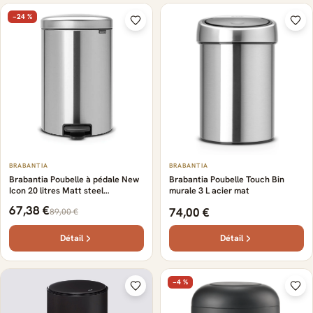
−24 %
BRABANTIA
BRABANTIA
Brabantia Poubelle à pédale New
Brabantia Poubelle Touch Bin
Icon 20 litres Matt steel
murale 3 L acier mat
fingerprint proof
67,38 €
74,00 €
89,00 €
Détail
Détail
−4 %