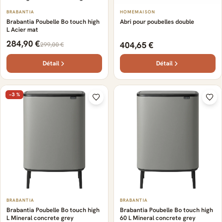
BRABANTIA
HOMEMAISON
Brabantia Poubelle Bo touch high
Abri pour poubelles double
L Acier mat
284,90 €
404,65 €
299,00 €
Détail
Détail
−3 %
BRABANTIA
BRABANTIA
Brabantia Poubelle Bo touch high
Brabantia Poubelle Bo touch high
L Mineral concrete grey
60 L Mineral concrete grey