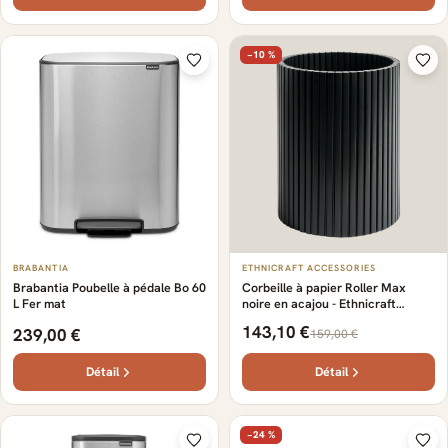
−10 %
BRABANTIA
ETHNICRAFT ACCESSORIES
Brabantia Poubelle à pédale Bo 60
Corbeille à papier Roller Max
L Fer mat
noire en acajou - Ethnicraft
Accessories
143,10 €
239,00 €
159,00 €
Détail
Détail
−24 %