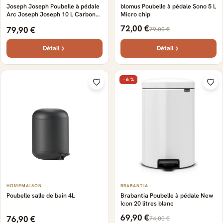
Joseph Joseph Poubelle à pédale
blomus Poubelle à pédale Sono 5 L
Arc Joseph Joseph 10 L Carbon
Micro chip
black
72,00 €
79,90 €
79,00 €
Détail
Détail
−6 %
HOMEMAISON
BRABANTIA
Poubelle salle de bain 4L
Brabantia Poubelle à pédale New
Icon 20 litres blanc
69,90 €
76,90 €
74,00 €