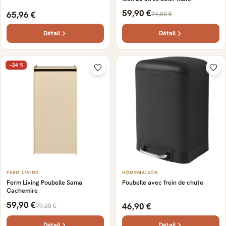
59,90 €
65,96 €
74,00 €
Détail
Détail
−24 %
FERM LIVING
HOMEMAISON
Ferm Living Poubelle Sama
Poubelle avec frein de chute
Cachemire
59,90 €
46,90 €
79,00 €
Détail
Détail