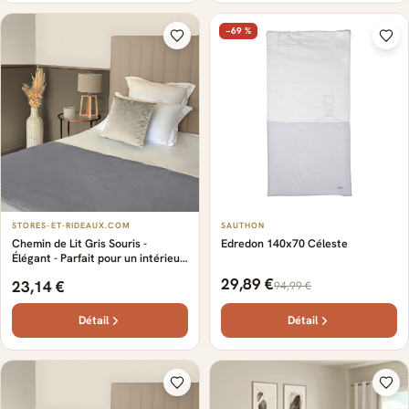
−69 %
STORES-ET-RIDEAUX.COM
SAUTHON
Chemin de Lit Gris Souris -
Edredon 140x70 Céleste
Élégant - Parfait pour un intérieur
cosy et moderne - Certifié Oeko-
29,89 €
23,14 €
94,99 €
Tex pour une fabrication
responsable. - Sur-mesure
Détail
Détail