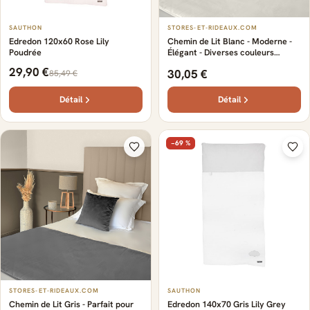
SAUTHON
STORES-ET-RIDEAUX.COM
Edredon 120x60 Rose Lily
Chemin de Lit Blanc - Moderne -
Poudrée
Élégant - Diverses couleurs
modernes et tendances - Sur-
29,90 €
30,05 €
85,49 €
mesure avec nombreuses finitions
- Aspect sobre et épuré
Détail
Détail
−69 %
STORES-ET-RIDEAUX.COM
SAUTHON
Chemin de Lit Gris - Parfait pour
Edredon 140x70 Gris Lily Grey