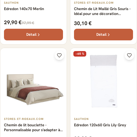
SAUTHON
STORES-ET-RIDEAUX.COM
Edredon 140x70 Merlin
Chemin de Lit Maillé Gris Souris -
Idéal pour une décoration
harmonieuse - Fabrication
29,90 €
30,10 €
97,99 €
française d’excellence. - Finesse
et douceur au toucher
Détail
Détail
−65 %
STORES-ET-RIDEAUX.COM
SAUTHON
Chemin de lit bouclette -
Edredon 120x60 Gris Lily Grey
Personnalisable pour s'adapter à
votre lit - Tissu bouclette épais et