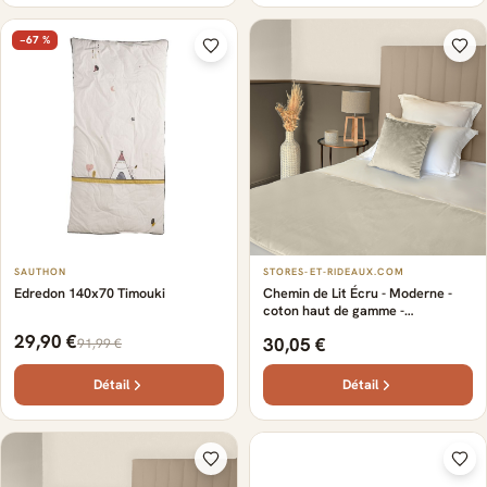
−67 %
SAUTHON
STORES-ET-RIDEAUX.COM
Edredon 140x70 Timouki
Chemin de Lit Écru - Moderne -
coton haut de gamme -
Personnaliser - Design - Aspect
29,90 €
30,05 €
91,99 €
sobre et épuré - Certifié Oeko-Tex
- Diverses couleurs modernes
Détail
Détail