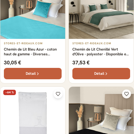
STORES-ET-RIDEAUX.COM
STORES-ET-RIDEAUX.COM
Chemin de Lit Bleu Azur - coton
Chemin de Lit Chenillé Vert
haut de gamme - Diverses
d'Olive - polyester - Disponible en
couleurs modernes et tendances -
plusieurs finitions. - Sur-mesure -
30,05 €
37,53 €
Certifié Oeko-Tex pour une
Fabrication française - Qualité -
qualité garantie - Élégant
Esprit bucolique
Détail
Détail
−64 %