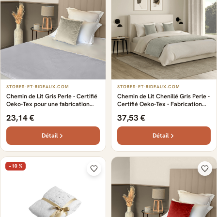
STORES-ET-RIDEAUX.COM
STORES-ET-RIDEAUX.COM
Chemin de Lit Gris Perle - Certifié
Chemin de Lit Chenillé Gris Perle -
Oeko-Tex pour une fabrication
Certifié Oeko-Tex - Fabrication
responsable. - Douceur et fluidité
française - Disponible en plusieurs
23,14 €
37,53 €
au toucher - Personnalisable
finitions. - polyester - Esprit
selon vos envies
bucolique
Détail
Détail
−10 %