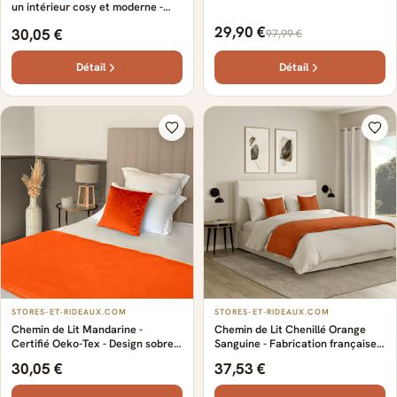
un intérieur cosy et moderne -
Sur-mesure - Nuances subtiles et
29,90 €
30,05 €
97,99 €
sophistiquées - Douceur et fluidité
au toucher
Détail
Détail
STORES-ET-RIDEAUX.COM
STORES-ET-RIDEAUX.COM
Chemin de Lit Mandarine -
Chemin de Lit Chenillé Orange
Certifié Oeko-Tex - Design sobre
Sanguine - Fabrication française -
et élégant - Large choix de
Esprit bucolique - polyester -
30,05 €
37,53 €
couleurs tendances - Confortable
Qualité - Luxe - Disponible en
et doux - Pratique - orange
plusieurs finitions.