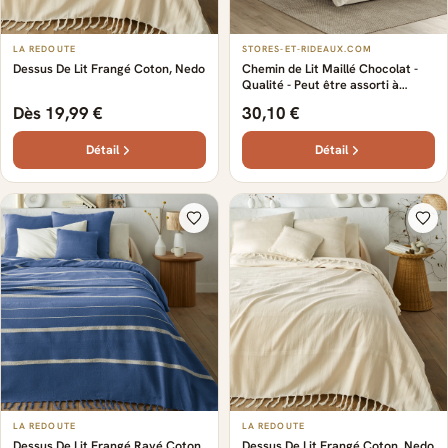
LA REDOUTE
STORES-ET-RIDEAUX.COM
Dessus De Lit Frangé Coton, Nedo
Chemin de Lit Maillé Chocolat -
Qualité - Peut être assorti à
d'autres éléments de décoration -
Dès 19,99 €
30,10 €
100% Made in France - Confort -
Confection sur-mesure
Détail
Détail
LA REDOUTE
LA REDOUTE
Dessus De Lit Frangé Rayé Coton,
Dessus De Lit Frangé Coton, Nedo