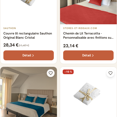
SAUTHON
STORES-ET-RIDEAUX.COM
Couvre lit rectangulaire Sauthon
Chemin de Lit Terracotta -
Original Blanc Cristal
Personnalisable avec finitions sur-
mesure - Élégant - Confort et
28,34 €
23,14 €
31,49 €
élégance au quotidien - 100%
coton pur et respirant
Détail
Détail
−10 %