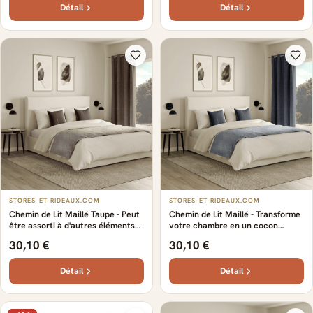
Détail
Détail
STORES-ET-RIDEAUX.COM
STORES-ET-RIDEAUX.COM
Chemin de Lit Maillé Taupe - Peut
Chemin de Lit Maillé - Transforme
être assorti à d'autres éléments
votre chambre en un cocon
de décoration - Confection sur-
élégant - gris - Finesse et douceur
30,10 €
30,10 €
mesure - S'intègre parfaitement
au toucher - Idéal pour une
dans la décoration
décoration harmonieuse
Détail
Détail