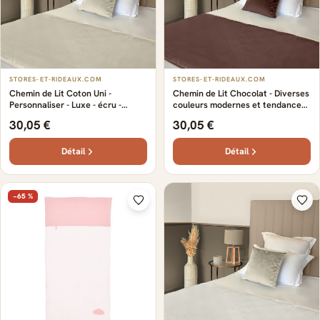
STORES-ET-RIDEAUX.COM
STORES-ET-RIDEAUX.COM
Chemin de Lit Coton Uni -
Chemin de Lit Chocolat - Diverses
Personnaliser - Luxe - écru -
couleurs modernes et tendances -
Adapté à tous les goûts -
Certifié Oeko-Tex pour une
30,05 €
30,05 €
Sophistiqué - Doux et confortable
qualité garantie - Sur-mesure
- Confort - Qualité - Design
avec nombreuses finitions
Détail
Détail
−65 %