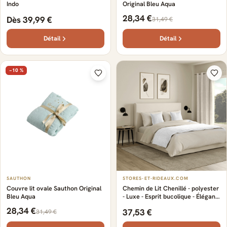
Indo
Original Bleu Aqua
28,34 €
Dès 39,99 €
31,49 €
Détail
Détail
−10 %
SAUTHON
STORES-ET-RIDEAUX.COM
Couvre lit ovale Sauthon Original
Chemin de Lit Chenillé - polyester
Bleu Aqua
- Luxe - Esprit bucolique - Élégant
- Disponible en plusieurs finitions.
28,34 €
37,53 €
31,49 €
- Qualité - Fabrication française -
gris