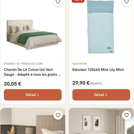
STORES-ET-RIDEAUX.COM
SAUTHON
Chemin De Lit Coton Uni Vert
Edredon 120x60 Mint Lily Mint
Sauge - Adapté à tous les goûts -
Certifié Oeko-Tex - Diverses
29,90 €
30,05 €
85,49 €
couleurs modernes - Doux et
confortable - Élégant
Détail
Détail