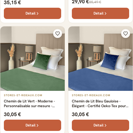
29,90 €
35,15 €
85,49 €
confortable - Crée une ambiance
cosy - gris perle
Détail
Détail
STORES-ET-RIDEAUX.COM
STORES-ET-RIDEAUX.COM
Chemin de Lit Vert - Moderne -
Chemin de Lit Bleu Gauloise -
Personnalisable sur-mesure -
Élégant - Certifié Oeko-Tex pour
Élégant - 100% coton de qualité -
une qualité garantie - Sur-mesure
30,05 €
30,05 €
Aspect sobre et épuré - Certifié
avec nombreuses finitions -
Oeko-Tex
Aspect sobre et épuré
Détail
Détail