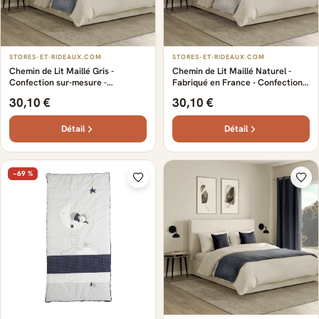
STORES-ET-RIDEAUX.COM
STORES-ET-RIDEAUX.COM
Chemin de Lit Maillé Gris -
Chemin de Lit Maillé Naturel -
Confection sur-mesure -
Fabriqué en France - Confection
Transforme votre lit en pièce
sur-mesure - S'intègre
30,10 €
30,10 €
maîtresse - Texture douce et
parfaitement dans la décoration -
luxueuse - Design - 100% Made in
Texture douce et luxueuse
France
Détail
Détail
−69 %