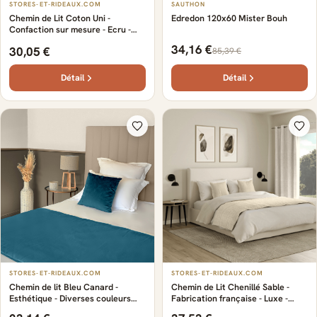
STORES-ET-RIDEAUX.COM
SAUTHON
Chemin de Lit Coton Uni -
Edredon 120x60 Mister Bouh
Confaction sur mesure - Ecru -
Doux et confortable - Confort -
34,16 €
30,05 €
85,39 €
Made in France
Détail
Détail
STORES-ET-RIDEAUX.COM
STORES-ET-RIDEAUX.COM
Chemin de lit Bleu Canard -
Chemin de Lit Chenillé Sable -
Esthétique - Diverses couleurs
Fabrication française - Luxe -
modernes et tendances - Certifié
polyester - Qualité - Disponible en