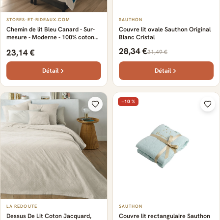
STORES-ET-RIDEAUX.COM
SAUTHON
Chemin de lit Bleu Canard - Sur-
Couvre lit ovale Sauthon Original
mesure - Moderne - 100% coton
Blanc Cristal
de qualité - Certifié Oeko-Tex -
28,34 €
23,14 €
31,49 €
Élégant - Sur-mesure avec
nombreuses finitions
Détail
Détail
−10 %
LA REDOUTE
SAUTHON
Dessus De Lit Coton Jacquard,
Couvre lit rectangulaire Sauthon