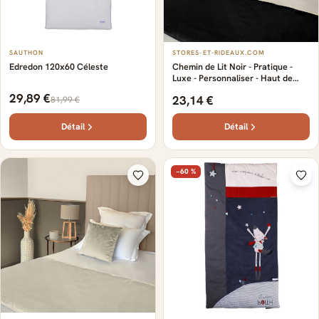
SAUTHON
STORES-ET-RIDEAUX.COM
Edredon 120x60 Céleste
Chemin de Lit Noir - Pratique -
Luxe - Personnaliser - Haut de
gamme - Confort - 100% coton de
29,89 €
23,14 €
81,99 €
qualité - Certifié Oeko-Tex pour
une qualité garantie
Détail
Détail
−60 %