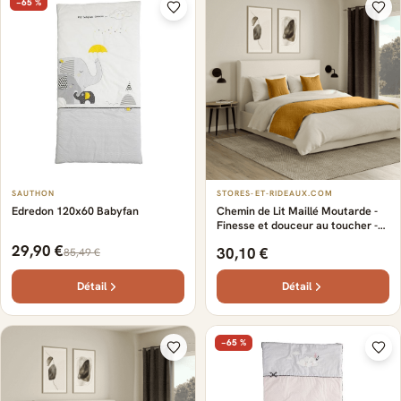
−65 %
SAUTHON
STORES-ET-RIDEAUX.COM
Edredon 120x60 Babyfan
Chemin de Lit Maillé Moutarde -
Finesse et douceur au toucher -
Fabrication française
29,90 €
30,10 €
85,49 €
d’excellence. - Transforme votre
chambre en un cocon élégant
Détail
Détail
−65 %