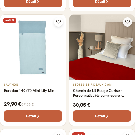
Détail
Détail
−69 %
SAUTHON
STORES-ET-RIDEAUX.COM
Edredon 140x70 Mint Lily Mint
Chemin de Lit Rouge Cerise -
Personnalisable sur-mesure -
Esthétique - Diverses couleurs
29,90 €
30,05 €
97,99 €
modernes - Personnaliser - coton
haut de gamme - Sophistiqué
Détail
Détail
−65 %