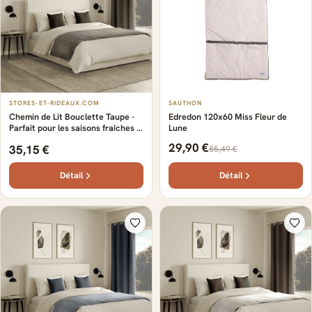
STORES-ET-RIDEAUX.COM
SAUTHON
Chemin de Lit Bouclette Taupe -
Edredon 120x60 Miss Fleur de
Parfait pour les saisons fraîches -
Lune
polyester - Design - Luxe - Effet
29,90 €
35,15 €
85,49 €
cocooning et confortable - Haut
de gamme
Détail
Détail