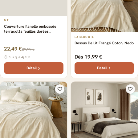
MT
Couverture flanelle embossée
terracotta feuilles dorées
220x240 cm - MT
LA REDOUTE
Dessus De Lit Frangé Coton, Nedo
22,49 €
29,99 €
Dès 19,99 €
Plus que 4j 10h
Détail
Détail