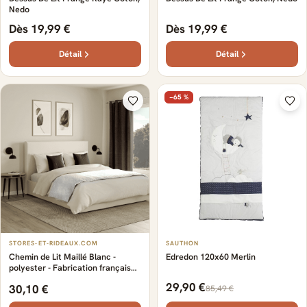
Nedo
Dès 19,99 €
Dès 19,99 €
Détail
Détail
−65 %
STORES-ET-RIDEAUX.COM
SAUTHON
Chemin de Lit Maillé Blanc -
Edredon 120x60 Merlin
polyester - Fabrication française
d’excellence. - Transforme votre
29,90 €
30,10 €
85,49 €
chambre en un cocon élégant -
Sophistiqué - Sur-mesure