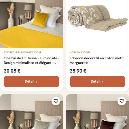
STORES-ET-RIDEAUX.COM
HOMEMAISON
Chemin de Lit Jaune - Luminosité -
Édredon décoratif en coton motif
Design minimaliste et élégant -
marguerite
Large choix de couleurs
30,05 €
35,90 €
tendances - coton haut de gamme
- Confortable et doux
Détail
Détail