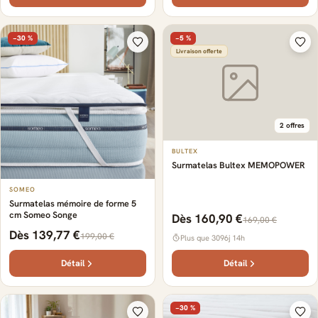
−30 %
−5 %
Livraison offerte
2 offres
BULTEX
Surmatelas Bultex MEMOPOWER
SOMEO
Surmatelas mémoire de forme 5
cm Someo Songe
Dès 160,90 €
169,00 €
Dès 139,77 €
199,00 €
Plus que 3096j 14h
Détail
Détail
−30 %