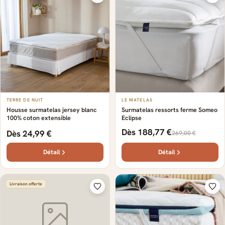
TERRE DE NUIT
LE MATELAS
Housse surmatelas jersey blanc
Surmatelas ressorts ferme Someo
100% coton extensible
Eclipse
Dès 188,77 €
Dès 24,99 €
269,00 €
Détail
Détail
Livraison offerte