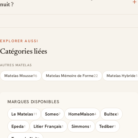
+
nuit ?
EXPLORER AUSSI
Catégories liées
AUTRES MATELAS
Matelas Mousse
Matelas Mémoire de Forme
Matelas Hybride
96
22
1
MARQUES DISPONIBLES
Le Matelas
Someo
HomeMaison
Bultex
11
7
4
3
Epeda
Litier Français
Simmons
Tediber
1
1
1
1