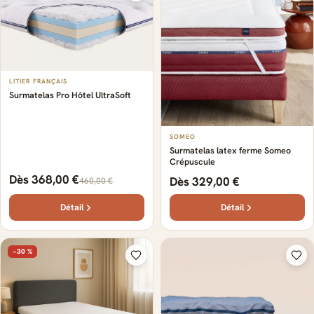
LITIER FRANÇAIS
Surmatelas Pro Hôtel UltraSoft
SOMEO
Surmatelas latex ferme Someo
Crépuscule
Dès 368,00 €
Dès 329,00 €
460,00 €
Détail
Détail
−30 %