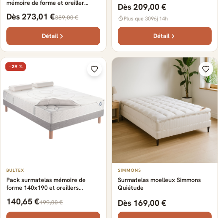
mémoire de forme et oreiller
Dès 209,00 €
Bultex
Dès 273,01 €
389,00 €
Plus que 3096j 14h
Détail
Détail
−29 %
BULTEX
SIMMONS
Pack surmatelas mémoire de
Surmatelas moelleux Simmons
forme 140x190 et oreillers
Quiétude
ergonomiques Bultex
140,65 €
Dès 169,00 €
199,00 €