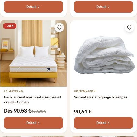
Détail
Détail
−30 %
LE MATELAS
HOMEMAISON
Pack surmatelas ouate Aurore et
Surmatelas à piquage losanges
oreiller Someo
Dès 90,53 €
90,61 €
129,00 €
Détail
Détail