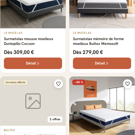
LE MATELAS
LE MATELAS
Surmatelas mousse moelleux
Surmatelas mémoire de forme
Dunlopillo Cocoon
moelleux Bultex Memosoft
Dès 309,00 €
Dès 279,00 €
Détail
Détail
−30 %
Livraison offerte
2 offres
BULTEX