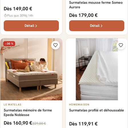
Surmatelas mousse ferme Someo
Aurore
Dès 149,00 €
Dès 179,00 €
Plus que 3096j 14h
Détail
Détail
−30 %
LE MATELAS
HOMEMAISON
Surmatelas mémoire de forme
Surmatelas profilé et déhoussable
Epeda Noblesse
Dès 160,90 €
Dès 119,91 €
229,00 €