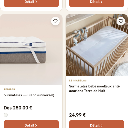
Détail
Détail
LE MATELAS
Surmatelas bébé moelleux anti-
TEDIBER
acariens Terre de Nuit
Surmatelas — Blanc (universel)
Dès 250,00 €
24,99 €
Détail
Détail