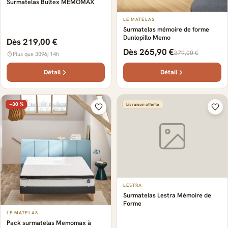
Surmatelas Bultex MEMOMAX
LE MATELAS
Surmatelas mémoire de forme
Dunlopillo Memo
Dès 219,00 €
Dès 265,90 €
379,00 €
Plus que 3096j 14h
Détail
Détail
−30 %
Livraison offerte
LESTRA
Surmatelas Lestra Mémoire de
Forme
LE MATELAS
Pack surmatelas Memomax à