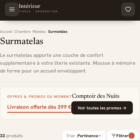
Aller au contenu principal
Accueil
Chambre
Matelas
Surmatelas
Surmatelas
Le surmatelas apporte une couche de confort
supplémentaire à votre literie existante. Mousse à mémoire
de forme pour un accueil enveloppant.
Comptoir des Nuits
OFFRES & PROMOS DU MOMENT
Livraison offerte dès 399 €
Voir toutes les promos →
33
produits
Trier :
Pertinence
Filtrer