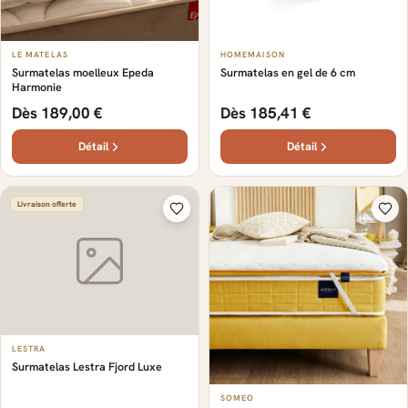
LE MATELAS
HOMEMAISON
Surmatelas moelleux Epeda
Surmatelas en gel de 6 cm
Harmonie
Dès 189,00 €
Dès 185,41 €
Détail
Détail
Livraison offerte
LESTRA
Surmatelas Lestra Fjord Luxe
SOMEO