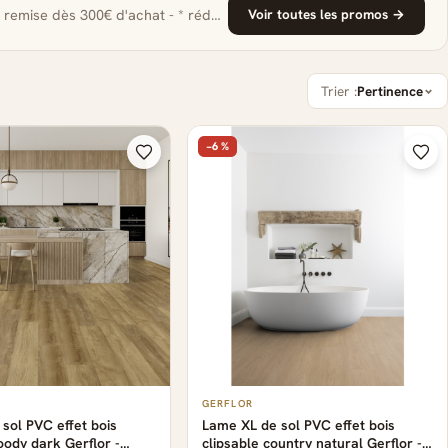
Gerflor : 5% de remise dès 300€ d'achat - * réduction de 5% sur le montant ho…
Voir toutes les promos →
Trier :
Pertinence
−6 %
GERFLOR
sol PVC effet bois
Lame XL de sol PVC effet bois
oody dark Gerflor -
clipsable country natural Gerflor -