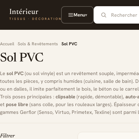
Aller au contenu principal
Menu
▾
Accueil
Sols & Revêtements
Sol PVC
Sol PVC
Le
sol PVC
(ou sol vinyle) est un revêtement souple, imperméab
toutes les pièces, y compris humides (cuisine, salle de bain). 
ou en dalles, il imite parfaitement le bois, le béton ou le carre
Trois poses principales :
clipsable
(rapide, démontable),
auto-
et
pose libre
(sans colle, pour les rouleaux larges). Épaisseur 
gammes Gerflor (Senso, Virtuo, Primetex, Texline) sont parmi 
Filtrer