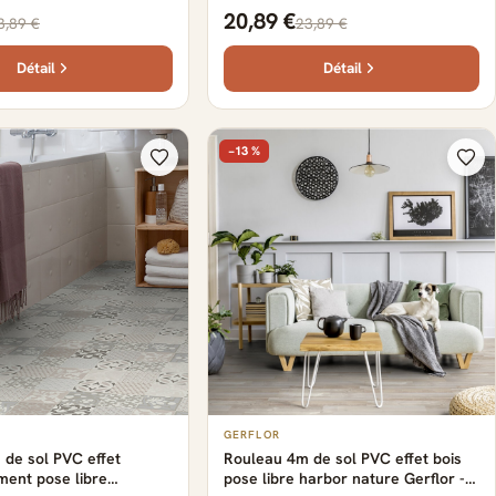
500 cm x 400 cm x 0.29
2500 cm x 400 cm x 0.29 cm
20,89 €
3,89 €
23,89 €
Détail
Détail
−13 %
GERFLOR
de sol PVC effet
Rouleau 4m de sol PVC effet bois
ment pose libre
pose libre harbor nature Gerflor -