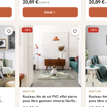
20,89 €
20,89 €
23,89 €
2
Détail
−13 %
−13 %
GERFLOR
GERFLOR
t
Rouleau 4m de sol PVC effet pierre
Rouleau 4m 
d
pose libre gastown mineral Gerflor
pose libre o
x 0.29
- 2500 cm x 400 cm x 0.29 cm
2500 cm x 