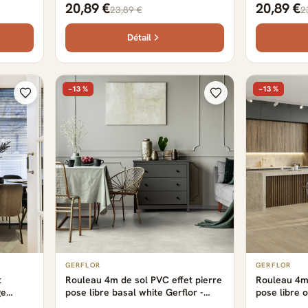
20,89 €
20,89 €
23,89 €
2
0.29 cm
Détail
−13 %
−13 %
GERFLOR
GERFLOR
t
Rouleau 4m de sol PVC effet pierre
Rouleau 4m 
ge
pose libre basal white Gerflor -
pose libre o
x 0.29
2500 cm x 400 cm x 0.29 cm
2500 cm x 