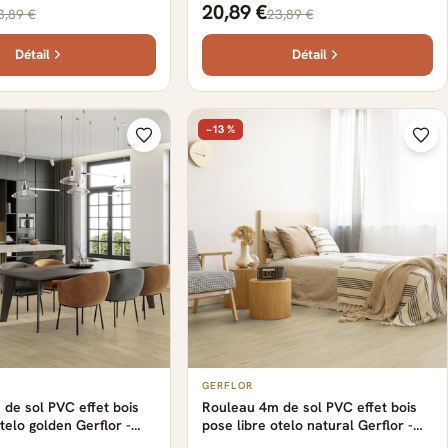
20,89 €
3,89 €
23,89 €
cm
Détail
Détail
−13 %
GERFLOR
de sol PVC effet bois
Rouleau 4m de sol PVC effet bois
telo golden Gerflor -
pose libre otelo natural Gerflor -
400 cm x 0.29 cm
2500 cm x 400 cm x 0.29 cm