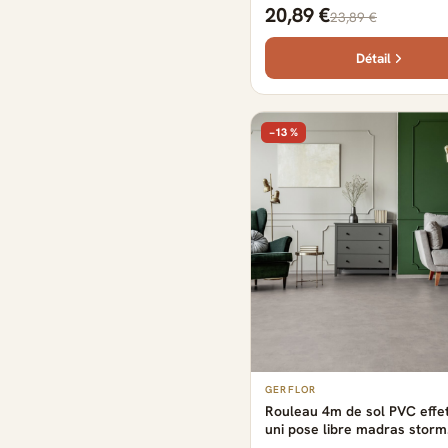
provence black & white Gerf
20,89 €
23,89 €
2500 cm x 400 cm x 0.29 cm
Détail
−13 %
GERFLOR
Rouleau 4m de sol PVC effe
uni pose libre madras storm
Gerflor - 2500 cm x 400 cm 