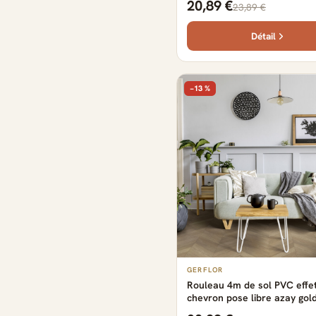
20,89 €
23,89 €
cm
Détail
−13 %
GERFLOR
Rouleau 4m de sol PVC effe
chevron pose libre azay gol
Gerflor - 2500 cm x 400 cm 