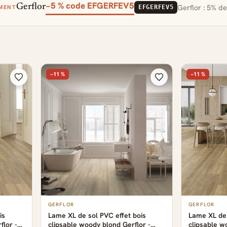
−5 % code EFGERFEV5
Gerflor
MENT
EFGERFEV5
−11 %
−11 %
GERFLOR
GERFLOR
is
Lame XL de sol PVC effet bois
Lame XL de 
flor -
clipsable woody blond Gerflor -
clipsable w