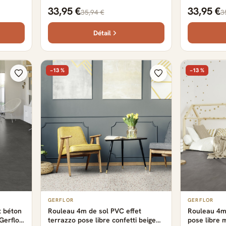
m
149.2 cm x 22.9 cm x 0.57 cm
- 149.2 cm 
33,95 €
33,95 €
35,94 €
3
Détail
−13 %
−13 %
GERFLOR
GERFLOR
t béton
Rouleau 4m de sol PVC effet
Rouleau 4m 
Gerflor
terrazzo pose libre confetti beige
pose libre 