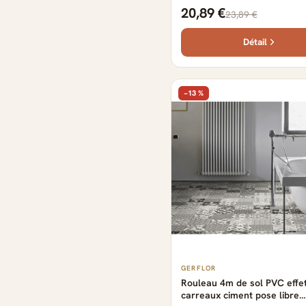
- 2500 cm x 400 cm x 0.29 
20,89 €
23,89 €
Détail
−13 %
GERFLOR
Rouleau 4m de sol PVC effe
carreaux ciment pose libre