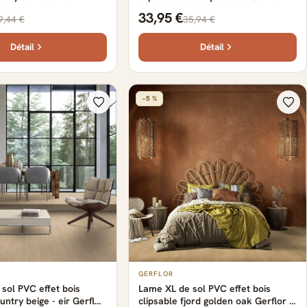
22.9 cm x 0.57 cm
149.2 cm x 22.9 cm x 0.57 cm
33,95 €
9,44 €
35,94 €
Détail
Détail
−5 %
GERFLOR
sol PVC effet bois
Lame XL de sol PVC effet bois
untry beige - eir Gerflor
clipsable fjord golden oak Gerflor -