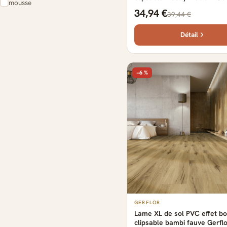
mousse
149.2 cm x 22.9 cm x 0.57 c
34,94 €
39,44 €
61 produits
Détail
−6 %
GERFLOR
Lame XL de sol PVC effet bo
clipsable bambi fauve Gerflo