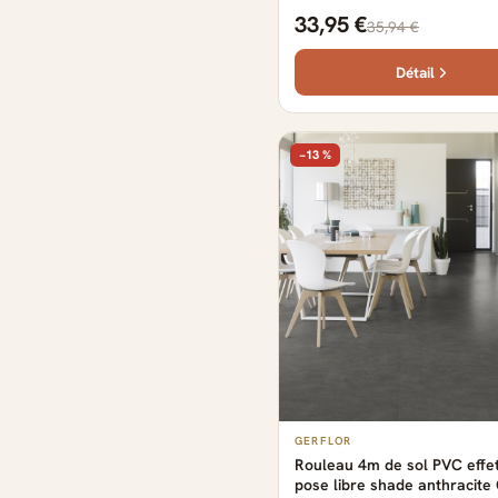
149.2 cm x 22.9 cm x 0.57 c
33,95 €
35,94 €
Détail
−13 %
GERFLOR
Rouleau 4m de sol PVC effe
pose libre shade anthracite 