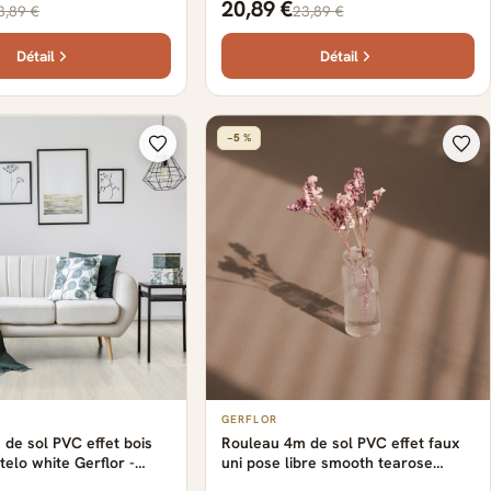
20,89 €
3,89 €
23,89 €
Détail
Détail
−5 %
GERFLOR
de sol PVC effet bois
Rouleau 4m de sol PVC effet faux
telo white Gerflor -
uni pose libre smooth tearose
400 cm x 0.29 cm
Gerflor - 3000 cm x 400 cm x 0.25