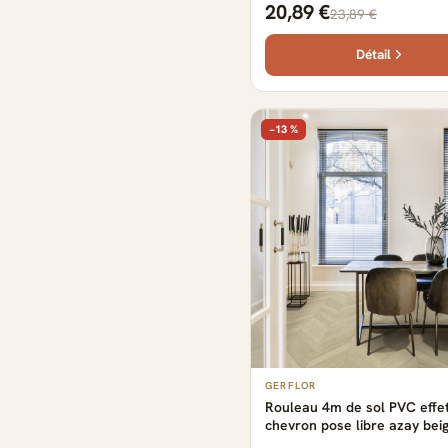
20,89 €
23,89 €
cm
Détail
−13 %
GERFLOR
Rouleau 4m de sol PVC effe
chevron pose libre azay bei
Gerflor - 2500 cm x 400 cm 