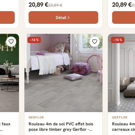
lor -
2500 cm x 400 cm x 0.29 cm
provence c
20,89 €
20,89 €
23,89 €
2
x 400 cm x 
Détail
−13 %
−13 %
GERFLOR
GERFLOR
t faux
Rouleau 4m de sol PVC effet bois
Rouleau 4m 
pose libre timber grey Gerflor -
carreaux ci
x 0.29
2500 cm x 400 cm x 0.29 cm
grey Gerflo