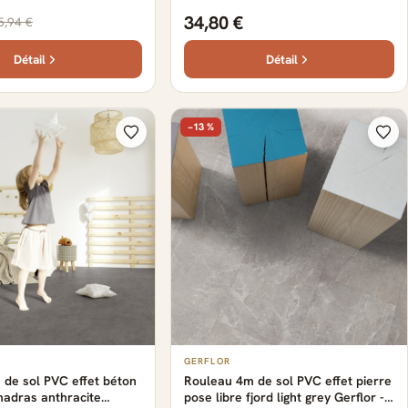
x 22.9 cm x 0.57 cm
146.08 cm x 23.96 cm x 0.45 cm
34,80 €
5,94 €
Détail
Détail
−13 %
GERFLOR
de sol PVC effet béton
Rouleau 4m de sol PVC effet pierre
madras anthracite
pose libre fjord light grey Gerflor -