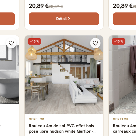
cm
Gerflor - 2500 cm x 400 cm x 0.29
Gerflor - 2
20,89 €
20,89 €
23,89 €
2
cm
cm
Détail
−13 %
−13 %
GERFLOR
GERFLOR
t
Rouleau 4m de sol PVC effet bois
Rouleau 4m 
pose libre hudson white Gerflor -
carreaux ci