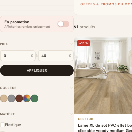
OFFRES & PROMOS DU MO
En promotion
61
produits
Afficher les remises uniquement
−11 %
PRIX
€
à
€
APPLIQUER
COULEUR
MATIÈRE
GERFLOR
Plastique
Lame XL de sol PVC effet bo
clipsable woody medium Ger