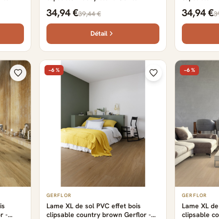
m
149.2 cm x 22.9 cm x 0.57 cm
149.2 cm x 
34,94 €
34,94 €
39,44 €
3
Détail
−6 %
−6 %
GERFLOR
GERFLOR
is
Lame XL de sol PVC effet bois
Lame XL de 
r -
clipsable country brown Gerflor -
clipsable co