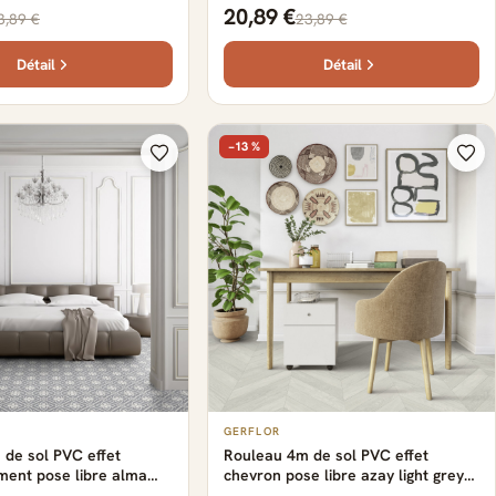
reme Gerflor - 2500 cm
2500 cm x 400 cm x 0.29 cm
20,89 €
3,89 €
23,89 €
0.29 cm
Détail
Détail
−13 %
GERFLOR
de sol PVC effet
Rouleau 4m de sol PVC effet
ment pose libre alma
chevron pose libre azay light grey
r - 2500 cm x 400 cm x
Gerflor - 2500 cm x 400 cm x 0.29