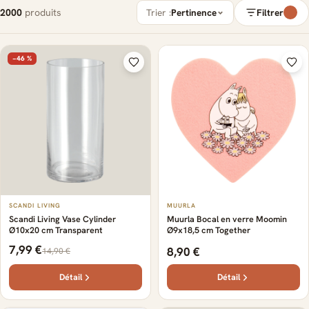
2000
produits
Trier :
Pertinence
Filtrer
−46 %
SCANDI LIVING
MUURLA
Scandi Living Vase Cylinder
Muurla Bocal en verre Moomin
Ø10x20 cm Transparent
Ø9x18,5 cm Together
7,99 €
8,90 €
14,90 €
Détail
Détail