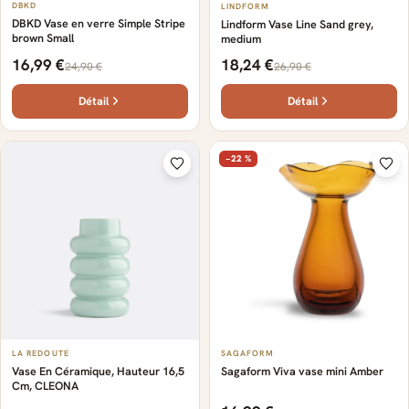
DBKD
LINDFORM
DBKD Vase en verre Simple Stripe
Lindform Vase Line Sand grey,
brown Small
medium
16,99 €
18,24 €
24,90 €
26,90 €
Détail
Détail
−22 %
LA REDOUTE
SAGAFORM
Vase En Céramique, Hauteur 16,5
Sagaform Viva vase mini Amber
Cm, CLEONA