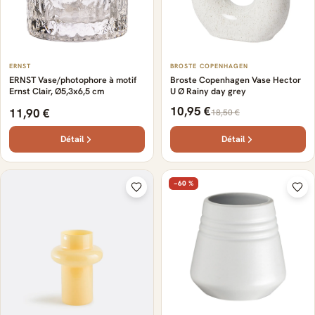
ERNST
BROSTE COPENHAGEN
ERNST Vase/photophore à motif
Broste Copenhagen Vase Hector
Ernst Clair, Ø5,3x6,5 cm
U Ø Rainy day grey
10,95 €
11,90 €
18,50 €
Détail
Détail
−60 %