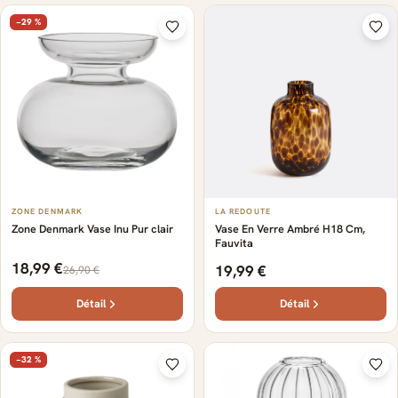
−29 %
ZONE DENMARK
LA REDOUTE
Zone Denmark Vase Inu Pur clair
Vase En Verre Ambré H18 Cm,
Fauvita
18,99 €
19,99 €
26,90 €
Détail
Détail
−32 %