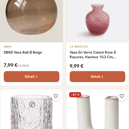
DBKD
LA REDOUTE
DBKD Vase Ball Ø Beige
Vase En Verre Coloré Rose À
Rayures, Hauteur 10,2 Cm,
MARLIA
7,99 €
9,99 €
11,90 €
Détail
Détail
−41 %