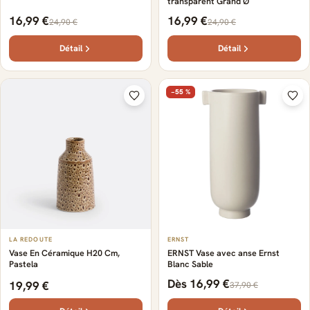
transparent Grand Ø
16,99 €
16,99 €
24,90 €
24,90 €
Détail
Détail
−55 %
LA REDOUTE
ERNST
Vase En Céramique H20 Cm,
ERNST Vase avec anse Ernst
Pastela
Blanc Sable
Dès 16,99 €
19,99 €
37,90 €