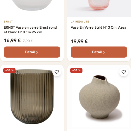
ERNST
LA REDOUTE
ERNST Vase en verre Ernst rond
Vase En Verre Strié H13 Cm, Azea
et blanc H10 cm Ø9 cm
16,99 €
19,99 €
17,90 €
Détail
Détail
−32 %
−32 %