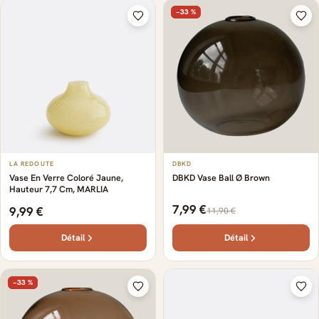
−33 %
LA REDOUTE
DBKD
Vase En Verre Coloré Jaune,
DBKD Vase Ball Ø Brown
Hauteur 7,7 Cm, MARLIA
7,99 €
9,99 €
11,90 €
Détail
Détail
−33 %