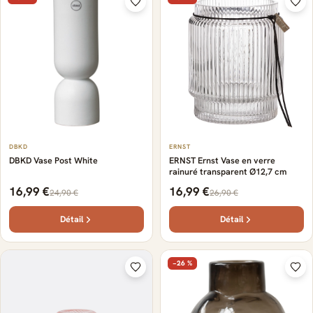
DBKD
ERNST
DBKD Vase Post White
ERNST Ernst Vase en verre
rainuré transparent Ø12,7 cm
16,99 €
16,99 €
24,90 €
26,90 €
Détail
Détail
−26 %