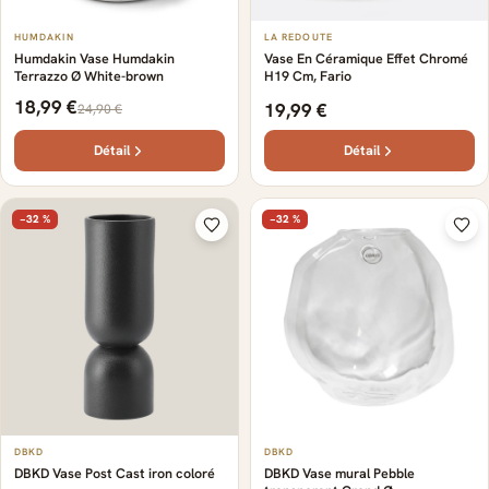
HUMDAKIN
LA REDOUTE
Humdakin Vase Humdakin
Vase En Céramique Effet Chromé
Terrazzo Ø White-brown
H19 Cm, Fario
18,99 €
19,99 €
24,90 €
Détail
Détail
−32 %
−32 %
DBKD
DBKD
DBKD Vase mural Pebble
DBKD Vase Post Cast iron coloré