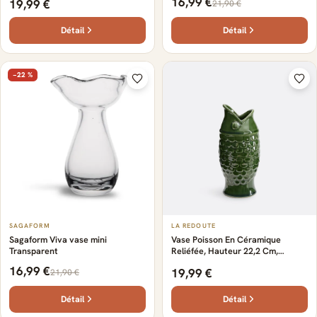
16,99 €
19,99 €
21,90 €
Détail
Détail
−22 %
SAGAFORM
LA REDOUTE
Sagaform Viva vase mini
Vase Poisson En Céramique
Transparent
Reliéfée, Hauteur 22,2 Cm,
NÉMÉO
16,99 €
19,99 €
21,90 €
Détail
Détail