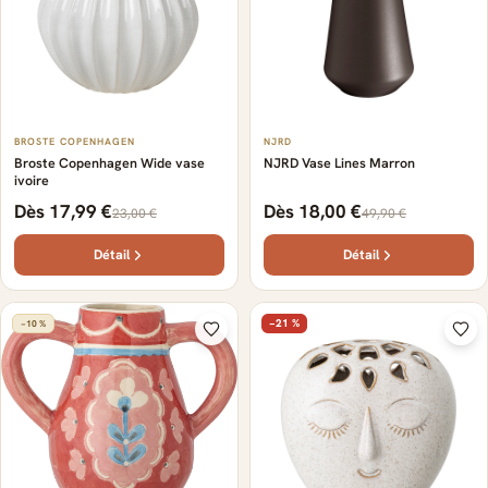
BROSTE COPENHAGEN
NJRD
Broste Copenhagen Wide vase
NJRD Vase Lines Marron
ivoire
Dès 17,99 €
Dès 18,00 €
23,00 €
49,90 €
Détail
Détail
−21 %
−10 %