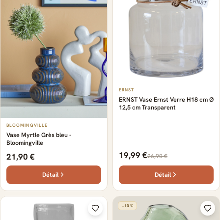
ERNST
ERNST Vase Ernst Verre H18 cm Ø
12,5 cm Transparent
BLOOMINGVILLE
Vase Myrtle Grès bleu -
Bloomingville
19,99 €
21,90 €
26,90 €
Détail
Détail
−10 %