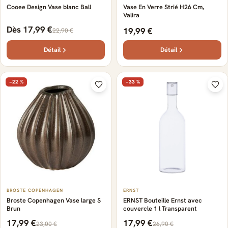
Cooee Design Vase blanc Ball
Vase En Verre Strié H26 Cm,
Valira
Dès 17,99 €
19,99 €
22,90 €
Détail
Détail
−22 %
−33 %
BROSTE COPENHAGEN
ERNST
Broste Copenhagen Vase large S
ERNST Bouteille Ernst avec
Brun
couvercle 1 l Transparent
17,99 €
17,99 €
23,00 €
26,90 €