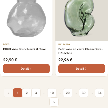
DBKD
HKLIVING
DBKD Vase Brunch mini Ø Clear
Petit vase en verre Gleam Olive -
HKLIVING
22,90 €
22,96 €
Détail
Détail
‹
1
2
3
…
10
…
20
…
30
…
34
›