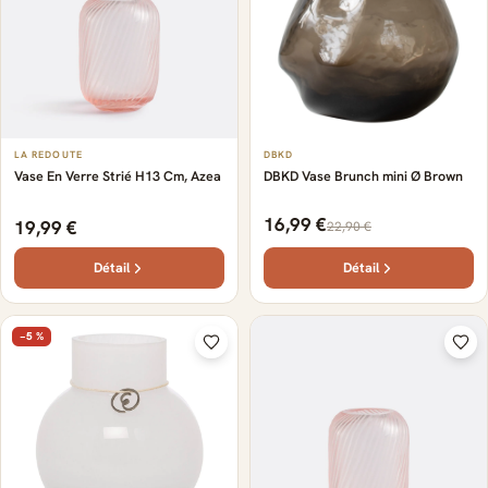
LA REDOUTE
DBKD
Vase En Verre Strié H13 Cm, Azea
DBKD Vase Brunch mini Ø Brown
16,99 €
19,99 €
22,90 €
Détail
Détail
−5 %