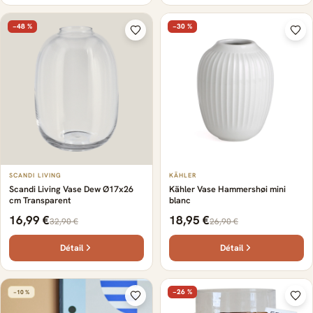
−48 %
−30 %
SCANDI LIVING
KÄHLER
Scandi Living Vase Dew Ø17x26
Kähler Vase Hammershøi mini
cm Transparent
blanc
16,99 €
18,95 €
32,90 €
26,90 €
Détail
Détail
−26 %
−10 %