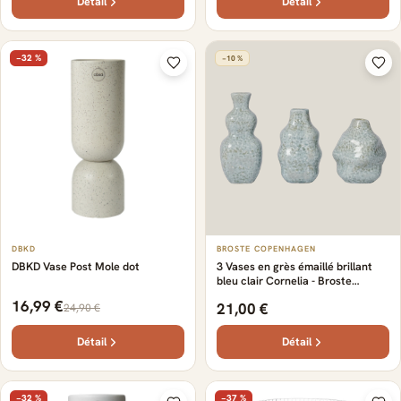
Détail
Détail
−32 %
−10 %
DBKD
BROSTE COPENHAGEN
DBKD Vase Post Mole dot
3 Vases en grès émaillé brillant
bleu clair Cornelia - Broste
Copenhagen
16,99 €
21,00 €
24,90 €
Détail
Détail
−32 %
−37 %