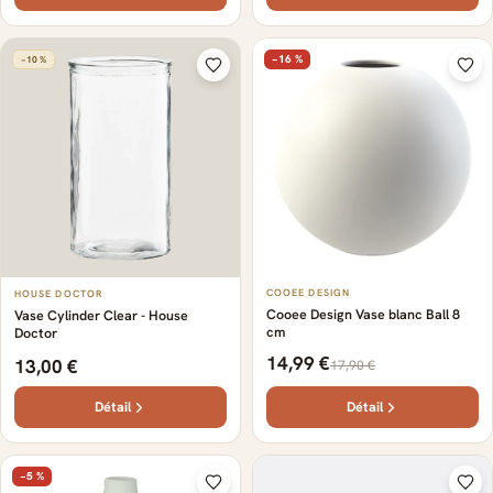
−16 %
−10 %
COOEE DESIGN
HOUSE DOCTOR
Cooee Design Vase blanc Ball 8
Vase Cylinder Clear - House
cm
Doctor
14,99 €
13,00 €
17,90 €
Détail
Détail
−5 %