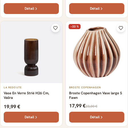
Détail
Détail
−22 %
LA REDOUTE
BROSTE COPENHAGEN
Vase En Verre Strié H26 Cm,
Broste Copenhagen Vase large S
Valira
Fawn
17,99 €
19,99 €
23,00 €
Détail
Détail