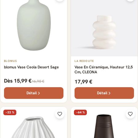
BLOMUS
LA REDOUTE
blomus Vase Ceola Desert Sage
Vase En Céramique, Hauteur 12,5
Cm, CLEONA
Dès 15,99 €
17,99 €
16,90 €
Détail
Détail
−22 %
−64 %