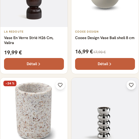
LA REDOUTE
COOEE DESIGN
Vase En Verre Strié H26 Cm,
Cooee Design Vase Ball shell 8 cm
Valira
16,99 €
19,99 €
17,90 €
Détail
Détail
−24 %