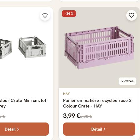
−34 %
2 offres
HAY
our Crate Mini cm, lot
Panier en matière recyclée rose S
rey
Colour Crate - HAY
3,99 €
0 €
6,00 €
Détail
Détail