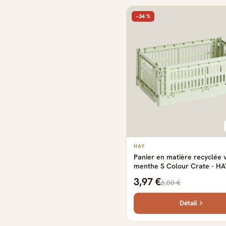
−34 %
HAY
Panier en matière recyclée 
menthe S Colour Crate - HA
3,97 €
6,00 €
Détail