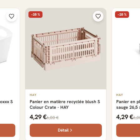
−28 %
−28 %
HAY
HAY
Boxxx S
Panier en matière recyclée blush S
Panier en p
Colour Crate - HAY
sauge 26,5 
Crate - HA
4,29 €
4,29 €
6,00 €
6,0
Détail