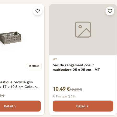
MT
Sac de rangement coeur
2 offres
multicolore 25 x 25 cm - MT
astique recyclé gris
x 17 x 10,5 cm Colour
10,49 €
13,99 €
Y
0 €
Plus que 6j 01h
Détail
Détail