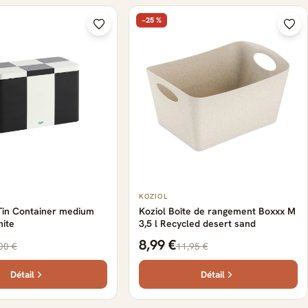
−25 %
KOZIOL
Tin Container medium
Koziol Boîte de rangement Boxxx M
hite
3,5 l Recycled desert sand
8,99 €
00 €
11,95 €
Détail
Détail