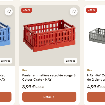
−34 %
−29 %
2 offres
2 offres
HAY
HAY
bleu
Panier en matière recyclée rouge S
HAY HAY Col
 - HAY
Colour Crate - HAY
de 2 Light g
3,99 €
4,99 €
6,00 €
7,0
Détail