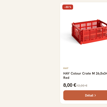
−33 %
HAY
HAY Colour Crate M 26,5x3
Red
8,00 €
12,00 €
Détail