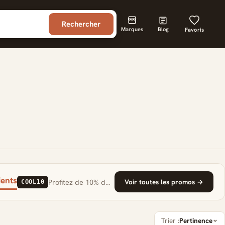
Rechercher
Marques
Blog
Favoris
ients
Profitez de 10% de réduction sur votre première commande avec le code COOL10
Voir toutes les promos →
COOL10
Trier :
Pertinence