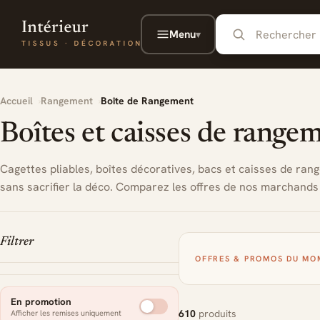
Aller au contenu principal
Menu
▾
Accueil
Rangement
Boîte de Rangement
Boîtes et caisses de range
Cagettes pliables, boîtes décoratives, bacs et caisses de ran
sans sacrifier la déco. Comparez les offres de nos marchands
Filtrer
OFFRES & PROMOS DU MO
En promotion
610
produits
Afficher les remises uniquement