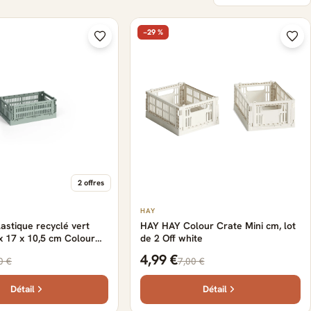
−29 %
2 offres
HAY
lastique recyclé vert
HAY HAY Colour Crate Mini cm, lot
x 17 x 10,5 cm Colour
de 2 Off white
Y
4,99 €
0 €
7,00 €
Détail
Détail