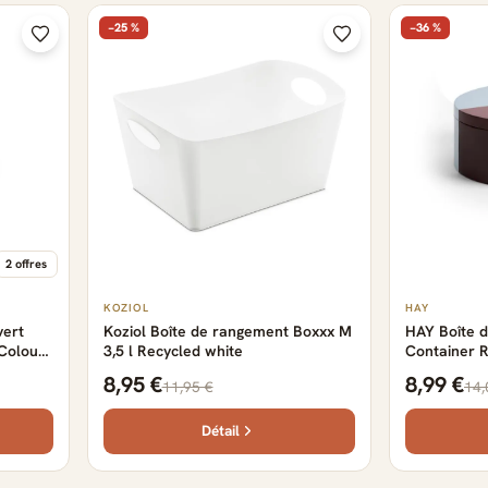
−25 %
−36 %
2 offres
KOZIOL
HAY
vert
Koziol Boîte de rangement Boxxx M
HAY Boîte 
 Colour
3,5 l Recycled white
Container 
8,95 €
8,99 €
11,95 €
14,
Détail