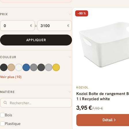
−50 %
PRIX
€
à
€
APPLIQUER
COULEUR
Voir plus (10)
KOZIOL
MATIÈRE
Koziol Boîte de rangement 
1 l Recycled white
3,95 €
7,90 €
Bois
Détail
Plastique