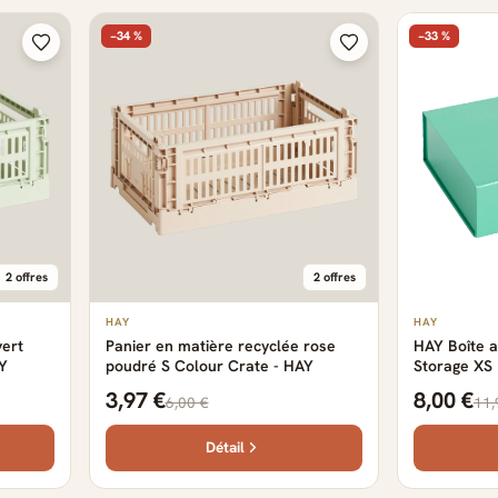
−34 %
−33 %
2 offres
2 offres
HAY
HAY
vert
Panier en matière recyclée rose
HAY Boîte a
Y
poudré S Colour Crate - HAY
Storage XS
green
3,97 €
8,00 €
6,00 €
11,
Détail