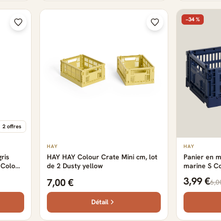
−34 %
2 offres
HAY
HAY
gris
HAY HAY Colour Crate Mini cm, lot
Panier en m
 Colour
de 2 Dusty yellow
marine S Co
3,99 €
7,00 €
6,0
Détail