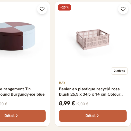
−25 %
2 offres
HAY
de rangement Tin
Panier en plastique recyclé rose
Round Burgundy-ice blue
blush 26,5 x 34,5 x 14 cm Colour
Crate - HAY
8,99 €
00 €
12,00 €
Détail
Détail