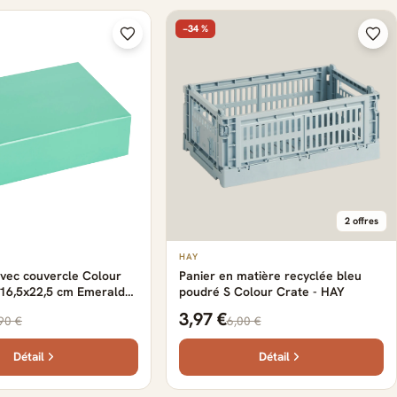
−34 %
2 offres
HAY
vec couvercle Colour
Panier en matière recyclée bleu
 16,5x22,5 cm Emerald
poudré S Colour Crate - HAY
3,97 €
90 €
6,00 €
Détail
Détail