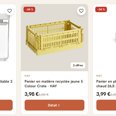
−34 %
−34 %
2 offres
HAY
HAY
ilable 2
Panier en matière recyclée jaune S
Panier en pl
Colour Crate - HAY
chaud 26,5 
Crate - HA
3,98 €
3,99 €
6,00 €
6,0
Détail