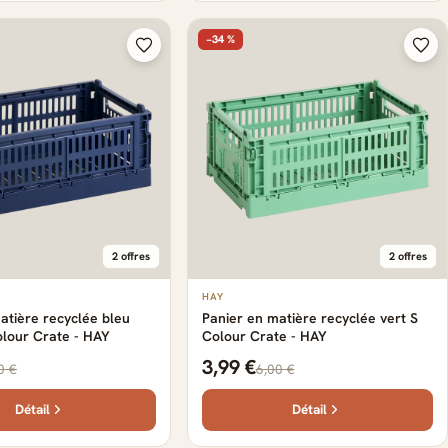
−34 %
2 offres
2 offres
HAY
atière recyclée bleu
Panier en matière recyclée vert S
lour Crate - HAY
Colour Crate - HAY
3,99 €
0 €
6,00 €
Détail
Détail