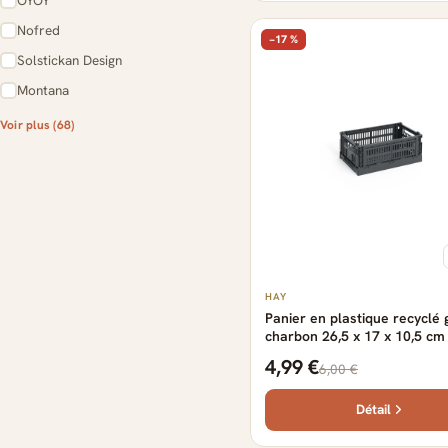
OYOY
Nofred
−17 %
Solstickan Design
Montana
Voir plus (68)
610 produits
HAY
Panier en plastique recyclé 
charbon 26,5 x 17 x 10,5 cm
Crate - HAY
4,99 €
6,00 €
Détail