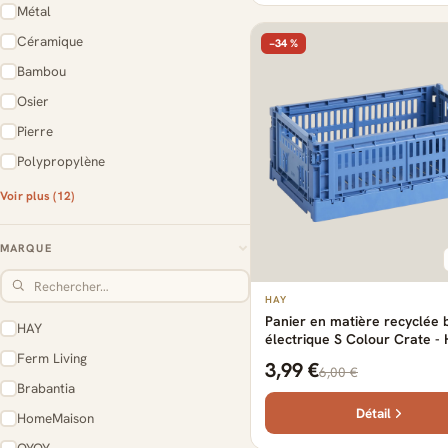
Métal
Céramique
−34 %
Bambou
Osier
Pierre
Polypropylène
Voir plus (12)
MARQUE
HAY
Panier en matière recyclée 
HAY
électrique S Colour Crate
Ferm Living
3,99 €
6,00 €
Brabantia
Détail
HomeMaison