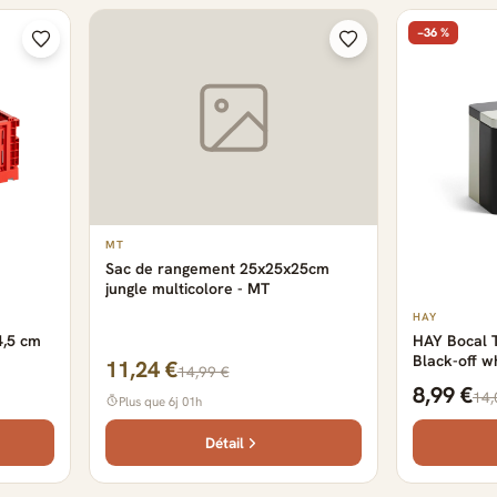
−36 %
MT
Sac de rangement 25x25x25cm
jungle multicolore - MT
HAY
4,5 cm
HAY Bocal 
Black-off w
11,24 €
14,99 €
8,99 €
14,
Plus que 6j 01h
Détail