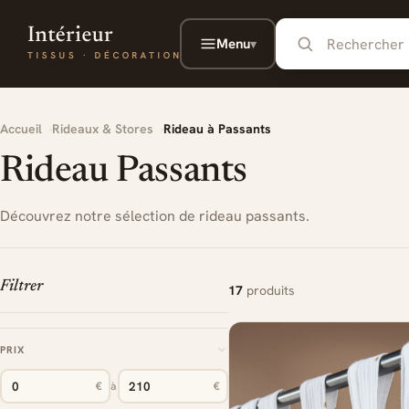
Aller au contenu principal
Menu
▾
Accueil
Rideaux & Stores
Rideau à Passants
Rideau Passants
Découvrez notre sélection de rideau passants.
Filtrer
17
produits
PRIX
€
à
€