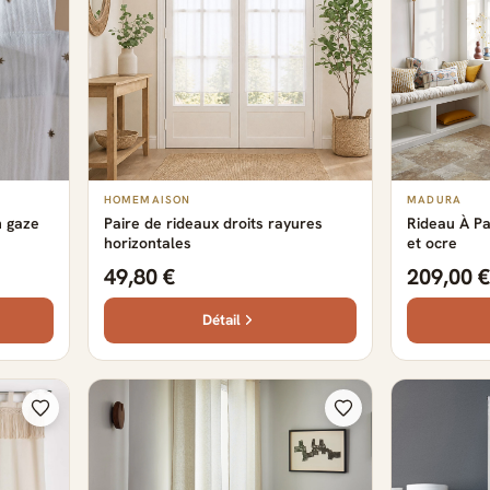
HOMEMAISON
MADURA
n gaze
Paire de rideaux droits rayures
Rideau À Pa
horizontales
et ocre
49,80 €
209,00 €
Détail