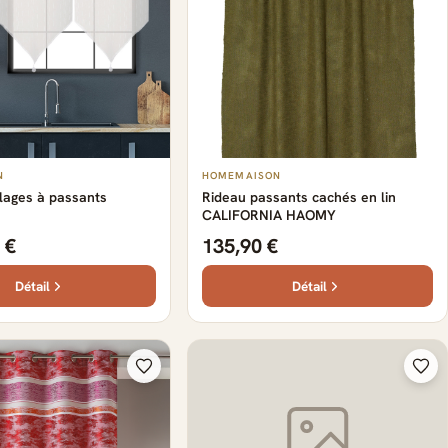
N
HOMEMAISON
ilages à passants
Rideau passants cachés en lin
CALIFORNIA HAOMY
 €
135,90 €
Détail
Détail