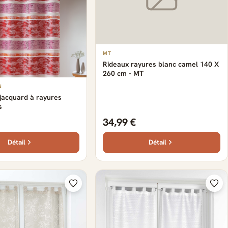
MT
Rideaux rayures blanc camel 140 X
260 cm - MT
N
jacquard à rayures
s
34,99 €
Détail
Détail