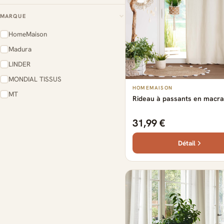
MARQUE
HomeMaison
Madura
LINDER
MONDIAL TISSUS
HOMEMAISON
MT
Rideau à passants en macr
17 produits
31,99 €
Détail