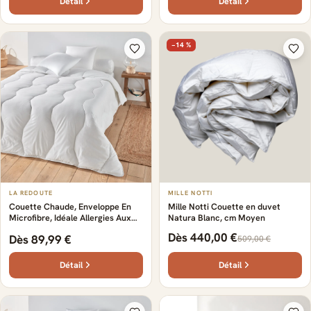
Détail
Détail
−14 %
LA REDOUTE
MILLE NOTTI
Couette Chaude, Enveloppe En
Mille Notti Couette en duvet
Microfibre, Idéale Allergies Aux
Natura Blanc, cm Moyen
Acariens
Dès 440,00 €
Dès 89,99 €
509,00 €
Détail
Détail