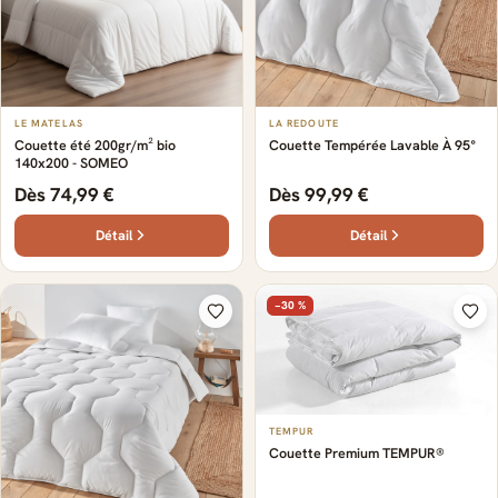
LE MATELAS
LA REDOUTE
Couette été 200gr/m² bio
Couette Tempérée Lavable À 95°
140x200 - SOMEO
Dès 74,99 €
Dès 99,99 €
Détail
Détail
−30 %
TEMPUR
Couette Premium TEMPUR®