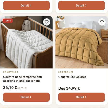
Détail
Détail
−20 %
LE MATELAS
LA REDOUTE
Couette bébé tempérée anti-
Couette Été Colorée
acariens et anti-bactériens
36,10 €
Dès 34,99 €
44,99 €
Détail
Détail