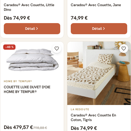
Caradou® Avec Couette, Little
Caradou® Avec Couette, Jane
Dino
Dès 74,99 €
74,99 €
Détail
Détail
−40 %
HOME BY TEMPUR®
COUETTE LUXE DUVET D'OIE
HOME BY TEMPUR®
LA REDOUTE
Caradou® Avec Couette En
Coton, Tigris
Dès 479,57 €
Dès 74,99 €
798,88 €