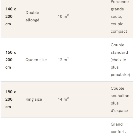
Personne
140 x
grande
Double
200
10 m²
seule,
allongé
cm
couple
compact
Couple
160 x
standard
200
Queen size
12 m²
(choix le
cm
plus
populaire)
Couple
180 x
souhaitant
200
King size
14 m²
plus
cm
d’espace
Grand
confort,