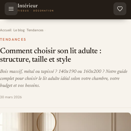
Aller au contenu principal
Accueil
Le blog
Tendances
TENDANCES
Comment choisir son lit adulte :
structure, taille et style
Bois massif, métal ou tapissé ? 140x190 ou 160x200 ? Notre guide
complet pour choisir le lit adulte idéal selon votre chambre, votre
budget et vos besoins.
30 mars 2026