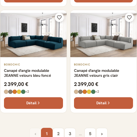
BOBOCHIC
BOBOCHIC
Canapé d'angle modulable
Canapé d'angle modulable
JEANNE velours bleu foncé
JEANNE velours gris clair
2 399,00 €
2 399,00 €
+2
+2
Détail
Détail
‹
›
1
2
3
…
5