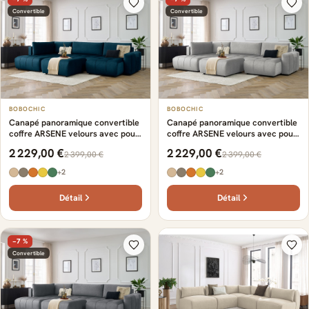
Convertible
Convertible
BOBOCHIC
BOBOCHIC
Canapé panoramique convertible
Canapé panoramique convertible
coffre ARSENE velours avec pouf
coffre ARSENE velours avec pouf
bleu
gris clair
2 229,00 €
2 229,00 €
2 399,00 €
2 399,00 €
+2
+2
Détail
Détail
−7 %
Convertible