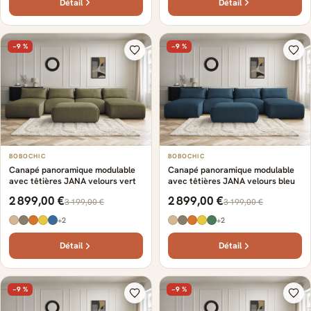
Détail
Détail
−9 %
−9 %
BOBOCHIC
BOBOCHIC
Canapé panoramique modulable
Canapé panoramique modulable
avec têtières JANA velours vert
avec têtières JANA velours bleu
2 899,00 €
2 899,00 €
3 199,00 €
3 199,00 €
+2
+2
Détail
Détail
−9 %
−9 %