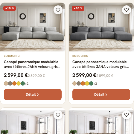
−10 %
−10 %
BOBOCHIC
BOBOCHIC
Canapé panoramique modulable
Canapé panoramique modulable
avec têtières JANA velours gris
avec têtières JANA velours gris
clair
foncé
2 599,00 €
2 599,00 €
2 899,00 €
2 899,00 €
+2
+2
Détail
Détail