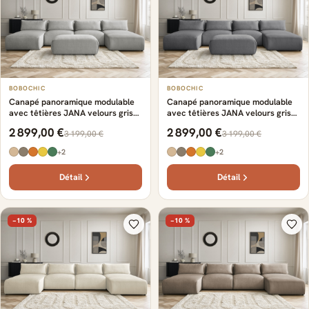
BOBOCHIC
BOBOCHIC
Canapé panoramique modulable
Canapé panoramique modulable
avec têtières JANA velours gris
avec têtières JANA velours gris
clair
foncé
2 899,00 €
2 899,00 €
3 199,00 €
3 199,00 €
+2
+2
Détail
Détail
−10 %
−10 %