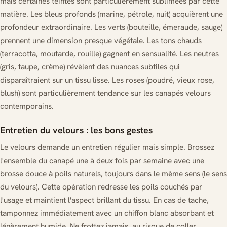
mais certaines teintes sont particulièrement sublimées par cette
matière. Les bleus profonds (marine, pétrole, nuit) acquièrent une
profondeur extraordinaire. Les verts (bouteille, émeraude, sauge)
prennent une dimension presque végétale. Les tons chauds
(terracotta, moutarde, rouille) gagnent en sensualité. Les neutres
(gris, taupe, crème) révèlent des nuances subtiles qui
disparaîtraient sur un tissu lisse. Les roses (poudré, vieux rose,
blush) sont particulièrement tendance sur les canapés velours
contemporains.
Entretien du velours : les bons gestes
Le velours demande un entretien régulier mais simple. Brossez
l'ensemble du canapé une à deux fois par semaine avec une
brosse douce à poils naturels, toujours dans le même sens (le sens
du velours). Cette opération redresse les poils couchés par
l'usage et maintient l'aspect brillant du tissu. En cas de tache,
tamponnez immédiatement avec un chiffon blanc absorbant et
légèrement humide. Ne frottez jamais, au risque de coller