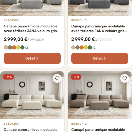
BOBOCHIC
BOBOCHIC
Canapé panoramique modulable
Canapé panoramique modulable
avec têtières JANA velours gris
avec têtières JANA velours gris
clair
foncé
2 999,00 €
2 999,00 €
3 299,00 €
3 299,00 €
+2
+2
Détail
Détail
−9 %
−9 %
BOBOCHIC
BOBOCHIC
Canapé panoramique modulable
Canapé panoramique modulable