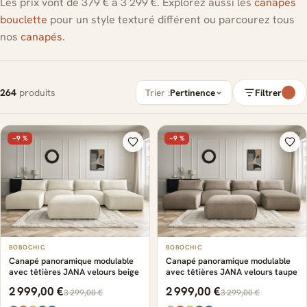
Les prix vont de 379 € à 3 299 €. Explorez aussi les
canapés
bouclette
pour un style texturé différent ou parcourez tous
nos
canapés
.
264
produits
Trier :
Pertinence
Filtrer
−9 %
−9 %
BOBOCHIC
BOBOCHIC
Canapé panoramique modulable
Canapé panoramique modulable
avec têtières JANA velours beige
avec têtières JANA velours taupe
2 999,00 €
2 999,00 €
3 299,00 €
3 299,00 €