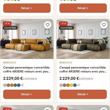
Détail
Détail
−7 %
−7 %
Convertible
Convertible
BOBOCHIC
BOBOCHIC
Canapé panoramique convertible
Canapé panoramique convertible
coffre ARSENE velours avec pouf
coffre ARSENE velours avec pouf
jaune
vert
2 229,00 €
2 229,00 €
2 399,00 €
2 399,00 €
+2
+2
Détail
Détail
−7 %
−7 %