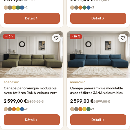
+2
+2
Détail
Détail
−10 %
−10 %
BOBOCHIC
BOBOCHIC
Canapé panoramique modulable
Canapé panoramique modulable
avec têtières JANA velours vert
avec têtières JANA velours bleu
2 599,00 €
2 599,00 €
2 899,00 €
2 899,00 €
+2
+2
Détail
Détail