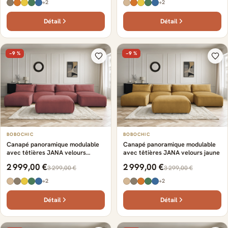
+2
+2
Détail
Détail
−9 %
−9 %
BOBOCHIC
BOBOCHIC
Canapé panoramique modulable
Canapé panoramique modulable
avec têtières JANA velours
avec têtières JANA velours jaune
orange
2 999,00 €
2 999,00 €
3 299,00 €
3 299,00 €
+2
+2
Détail
Détail