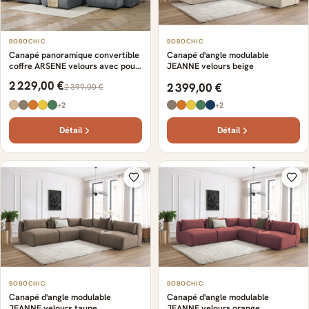
BOBOCHIC
BOBOCHIC
Canapé panoramique convertible
Canapé d'angle modulable
coffre ARSENE velours avec pouf
JEANNE velours beige
gris foncé
2 229,00 €
2 399,00 €
2 399,00 €
+2
+2
Détail
Détail
BOBOCHIC
BOBOCHIC
Canapé d'angle modulable
Canapé d'angle modulable
JEANNE velours taupe
JEANNE velours orange