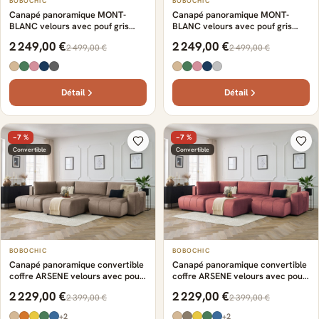
BOBOCHIC
BOBOCHIC
Canapé panoramique MONT-
Canapé panoramique MONT-
BLANC velours avec pouf gris
BLANC velours avec pouf gris
clair
foncé
2 249,00 €
2 249,00 €
2 499,00 €
2 499,00 €
Détail
Détail
−7 %
−7 %
Convertible
Convertible
BOBOCHIC
BOBOCHIC
Canapé panoramique convertible
Canapé panoramique convertible
coffre ARSENE velours avec pouf
coffre ARSENE velours avec pouf
taupe
orange
2 229,00 €
2 229,00 €
2 399,00 €
2 399,00 €
+2
+2