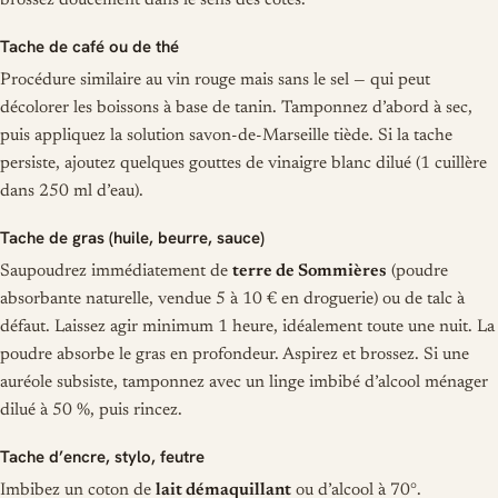
brossez doucement dans le sens des côtes.
Tache de café ou de thé
Procédure similaire au vin rouge mais sans le sel — qui peut
décolorer les boissons à base de tanin. Tamponnez d’abord à sec,
puis appliquez la solution savon-de-Marseille tiède. Si la tache
persiste, ajoutez quelques gouttes de vinaigre blanc dilué (1 cuillère
dans 250 ml d’eau).
Tache de gras (huile, beurre, sauce)
Saupoudrez immédiatement de
terre de Sommières
(poudre
absorbante naturelle, vendue 5 à 10 € en droguerie) ou de talc à
défaut. Laissez agir minimum 1 heure, idéalement toute une nuit. La
poudre absorbe le gras en profondeur. Aspirez et brossez. Si une
auréole subsiste, tamponnez avec un linge imbibé d’alcool ménager
dilué à 50 %, puis rincez.
Tache d’encre, stylo, feutre
Imbibez un coton de
lait démaquillant
ou d’alcool à 70°.