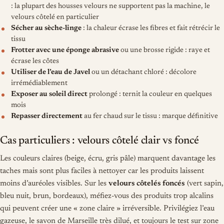
: la plupart des housses velours ne supportent pas la machine, le
velours côtelé en particulier
Sécher au sèche-linge
: la chaleur écrase les fibres et fait rétrécir le
tissu
Frotter avec une éponge abrasive
ou une brosse rigide : raye et
écrase les côtes
Utiliser de l’eau de Javel
ou un détachant chloré : décolore
irrémédiablement
Exposer au soleil direct
prolongé : ternit la couleur en quelques
mois
Repasser directement
au fer chaud sur le tissu : marque définitive
Cas particuliers : velours côtelé clair vs foncé
Les couleurs claires (beige, écru, gris pâle) marquent davantage les
taches mais sont plus faciles à nettoyer car les produits laissent
moins d’auréoles visibles. Sur les
velours côtelés foncés
(vert sapin,
bleu nuit, brun, bordeaux), méfiez-vous des produits trop alcalins
qui peuvent créer une « zone claire » irréversible. Privilégiez l’eau
gazeuse, le savon de Marseille très dilué, et toujours le test sur zone