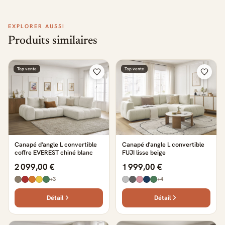
EXPLORER AUSSI
Produits similaires
Top vente
Top vente
Canapé d'angle L convertible
Canapé d'angle L convertible
coffre EVEREST chiné blanc
FUJI lisse beige
2 099,00 €
1 999,00 €
+3
+4
Détail
Détail