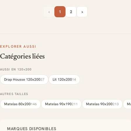
‹
›
1
2
EXPLORER AUSSI
Catégories liées
AUSSI EN 120×200
Drap Housse 120x200
Lit 120x200
37
14
AUTRES TAILLES
Matelas 80x200
Matelas 90x190
Matelas 90x200
Ma
146
211
213
MARQUES DISPONIBLES