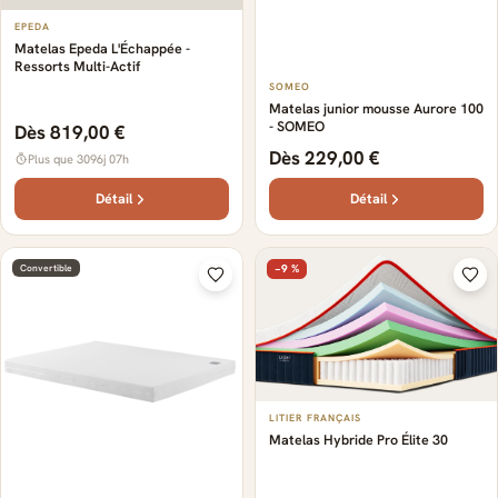
EPEDA
Matelas Epeda L'Échappée -
Ressorts Multi-Actif
SOMEO
Matelas junior mousse Aurore 100
- SOMEO
Dès 819,00 €
Dès 229,00 €
Plus que 3096j 07h
Détail
Détail
Convertible
−9 %
LITIER FRANÇAIS
Matelas Hybride Pro Élite 30