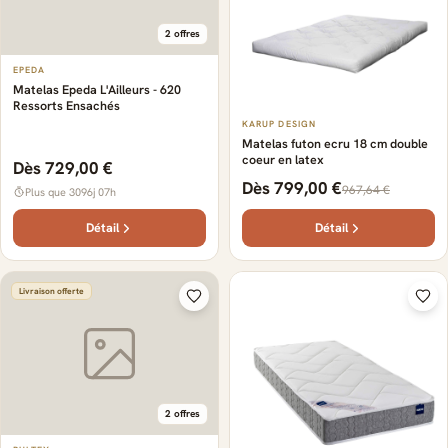
2 offres
EPEDA
Matelas Epeda L'Ailleurs - 620
Ressorts Ensachés
KARUP DESIGN
Matelas futon ecru 18 cm double
coeur en latex
Dès 729,00 €
Dès 799,00 €
967,64 €
Plus que 3096j 07h
Détail
Détail
Livraison offerte
2 offres