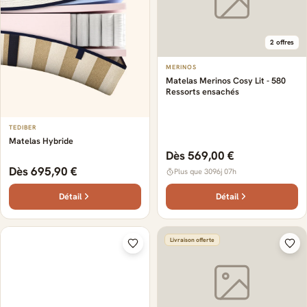
2 offres
MERINOS
Matelas Merinos Cosy Lit - 580
Ressorts ensachés
TEDIBER
Matelas Hybride
Dès 569,00 €
Dès 695,90 €
Plus que 3096j 07h
Détail
Détail
Livraison offerte