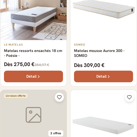
LE MATELAS
SOMEO
Matelas ressorts ensachés 18 cm
Matelas mousse Aurore 300 -
- Poésie -
SOMEO
Dès 275,00 €
Dès 309,00 €
354,97 €
Détail
Détail
Livraison offerte
2 offres