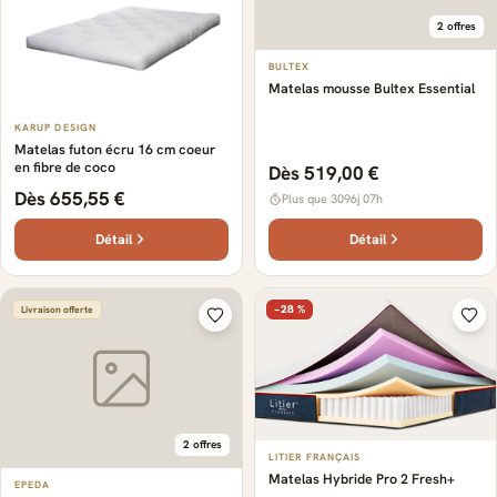
2 offres
BULTEX
Matelas mousse Bultex Essential
KARUP DESIGN
Matelas futon écru 16 cm coeur
en fibre de coco
Dès 519,00 €
Dès 655,55 €
Plus que 3096j 07h
Détail
Détail
−28 %
Livraison offerte
2 offres
LITIER FRANÇAIS
Matelas Hybride Pro 2 Fresh+
EPEDA