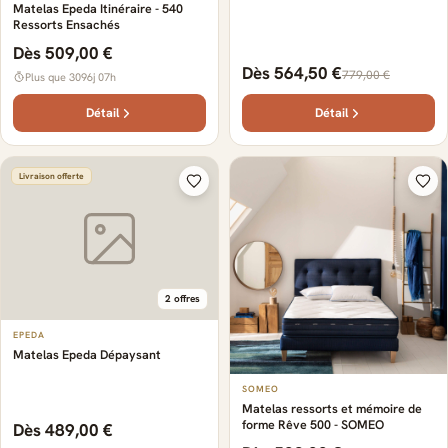
Matelas Epeda Itinéraire - 540
Ressorts Ensachés
Dès 509,00 €
Dès 564,50 €
779,00 €
Plus que 3096j 07h
Détail
Détail
Livraison offerte
2 offres
EPEDA
Matelas Epeda Dépaysant
SOMEO
Matelas ressorts et mémoire de
forme Rêve 500 - SOMEO
Dès 489,00 €