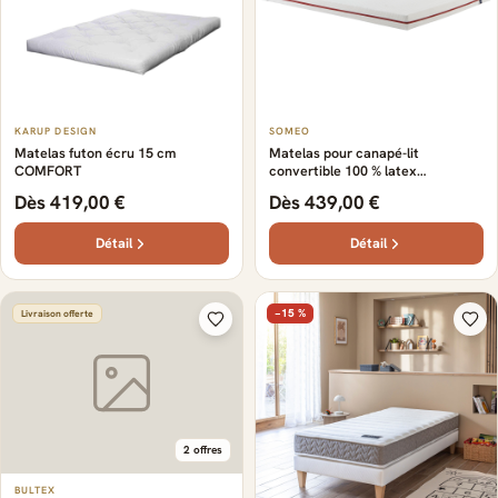
KARUP DESIGN
SOMEO
Matelas futon écru 15 cm
Matelas pour canapé-lit
COMFORT
convertible 100 % latex
Crépuscule 200 - SOMEO
Dès 419,00 €
Dès 439,00 €
Détail
Détail
−15 %
Livraison offerte
2 offres
BULTEX