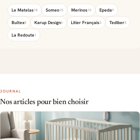
Le Matelas
Someo
Merinos
Epeda
18
15
10
9
Bultex
Karup Design
Litier Français
Tediber
8
6
3
3
La Redoute
1
JOURNAL
Nos articles pour bien choisir