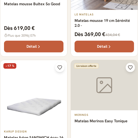
Matelas mousse Bultex So Good
LE MATELAS
Matelas mousse 19 cm Sérénité
2.0 -
Dès 619,00 €
Dès 369,00 €
434,04 €
Plus que 3096j 07h
Détail
Détail
−17 %
Livraison offerte
MERINOS
Matelas Merinos Easy Tonique
KARUP DESIGN
Matelas futon SANDWICH écru 16