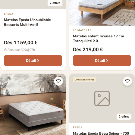
2 offres
EPEDA
Matelas Epeda L'Inoubliable -
Ressorts Multi-Actif
LE MATELAS
Matelas enfant mousse 12 cm
Tranquillité 2.0
Dès 1 159,00 €
Dès 219,00 €
Plus que 3096j 07h
Détail
Détail
Livraison offerte
2 offres
EPEDA
Matelas Epeda Beau Séjour - 700