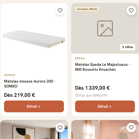
Livraison offerte
2 offres
EPEDA
Matelas Epeda Le Majestueux -
800 Ressorts Ensachés
SOMEO
Matelas mousse Aurore 200 -
SOMEO
Dès 1 339,00 €
Dès 219,00 €
Plus que 3096j 07h
Détail
Détail