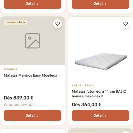
Détail
Détail
Livraison offerte
MERINOS
Matelas Merinos Easy Moelleux
KARUP DESIGN
Matelas futon écru 11 cm BASIC
housse Oeko-Tex®
Dès 839,00 €
Dès 364,00 €
Plus que 3096j 07h
Détail
Détail