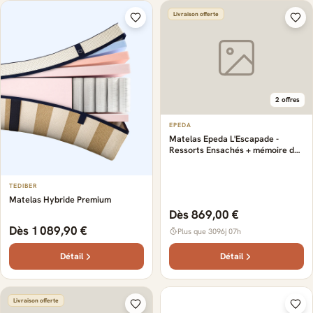
Livraison offerte
2 offres
EPEDA
Matelas Epeda L'Escapade -
Ressorts Ensachés + mémoire de
forme
TEDIBER
Matelas Hybride Premium
Dès 869,00 €
Dès 1 089,90 €
Plus que 3096j 07h
Détail
Détail
Livraison offerte