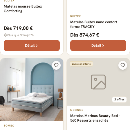
BULTEX
Matelas mousse Bultex
Comforting
BULTEX
Matelas Bultex nano confort
ferme TRACKY
Dès 719,00 €
Dès 874,67 €
Plus que 3096j 07h
Détail
Détail
Livraison offerte
2 offres
MERINOS
Matelas Merinos Beauty Bed -
560 Ressorts ensachés
SOMEO