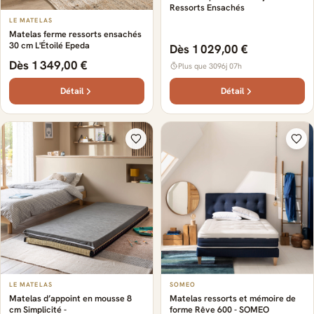
Ressorts Ensachés
LE MATELAS
Matelas ferme ressorts ensachés
30 cm L'Étoilé Epeda
Dès 1 029,00 €
Dès 1 349,00 €
Plus que 3096j 07h
Détail
Détail
LE MATELAS
SOMEO
Matelas d’appoint en mousse 8
Matelas ressorts et mémoire de
cm Simplicité -
forme Rêve 600 - SOMEO