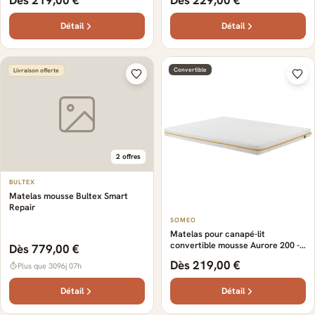
Dès 219,00 €
Dès 229,00 €
Détail
Détail
Convertible
Livraison offerte
2 offres
BULTEX
Matelas mousse Bultex Smart
Repair
SOMEO
Matelas pour canapé-lit
convertible mousse Aurore 200 -
Dès 779,00 €
SOMEO
Dès 219,00 €
Plus que 3096j 07h
Détail
Détail