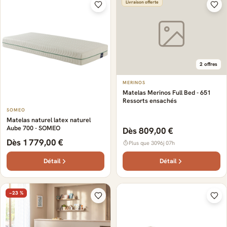
Livraison offerte
2 offres
MERINOS
Matelas Merinos Full Bed - 651
Ressorts ensachés
SOMEO
Matelas naturel latex naturel
Aube 700 - SOMEO
Dès 809,00 €
Dès 1 779,00 €
Plus que 3096j 07h
Détail
Détail
−23 %