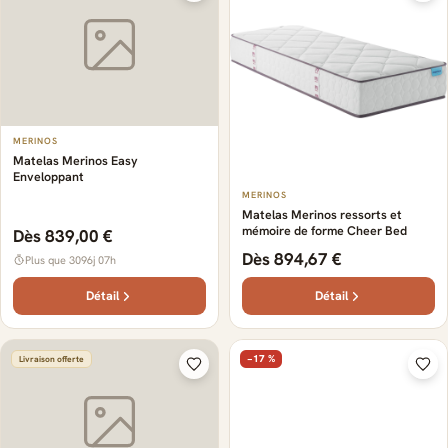
MERINOS
Matelas Merinos Easy
Enveloppant
MERINOS
Matelas Merinos ressorts et
mémoire de forme Cheer Bed
Dès 839,00 €
Dès 894,67 €
Plus que 3096j 07h
Détail
Détail
−17 %
Livraison offerte