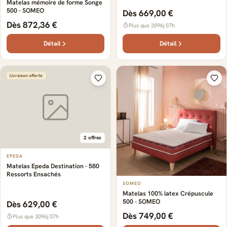
Matelas mémoire de forme Songe
500 - SOMEO
Dès 669,00 €
Dès 872,36 €
Plus que 3096j 07h
Détail
Détail
Livraison offerte
2 offres
EPEDA
Matelas Epeda Destination - 580
Ressorts Ensachés
SOMEO
Matelas 100% latex Crépuscule
500 - SOMEO
Dès 629,00 €
Dès 749,00 €
Plus que 3096j 07h