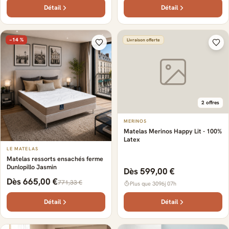
Détail
Détail
−14 %
Livraison offerte
2 offres
MERINOS
Matelas Merinos Happy Lit - 100%
Latex
LE MATELAS
Matelas ressorts ensachés ferme
Dunlopillo Jasmin
Dès 599,00 €
Dès 665,00 €
771,33 €
Plus que 3096j 07h
Détail
Détail