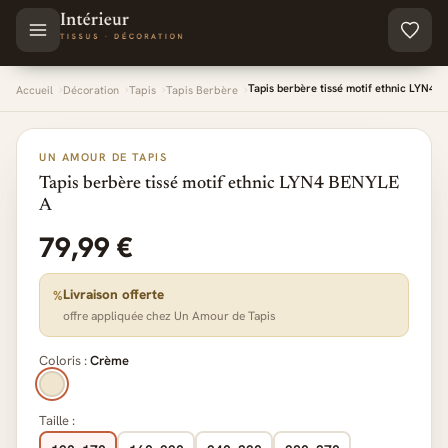
Aller au contenu principal
Tapis berbère tissé motif ethnic LYN4 
Accueil
Décoration
Tapis
Tapis Berbère
UN AMOUR DE TAPIS
Tapis berbère tissé motif ethnic LYN4 BENYLE
A
79,99 €
Livraison offerte
%
offre appliquée chez Un Amour de Tapis
Coloris :
Crème
Taille :