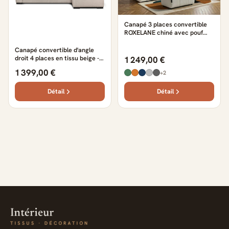
Canapé 3 places convertible
ROXELANE chiné avec pouf
blanc
Canapé convertible d'angle
droit 4 places en tissu beige -
1 249,00 €
CA00003
1 399,00 €
+2
Détail
Détail