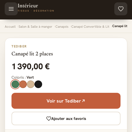
Aller au contenu principal
Canapé lit 2 
Accueil
Salon & Salle à manger
Canapés
Canapé Convertible & Lit
TEDIBER
Canapé lit 2 places
1 390,00 €
Coloris :
Vert
Voir sur Tediber
Ajouter aux favoris