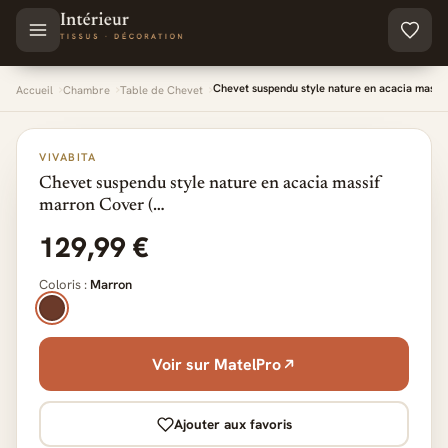
Aller au contenu principal
Chevet suspendu style nature en acacia massi
Accueil
Chambre
Table de Chevet
VIVABITA
Chevet suspendu style nature en acacia massif
marron Cover (…
129,99 €
Coloris :
Marron
Voir sur MatelPro
Ajouter aux favoris