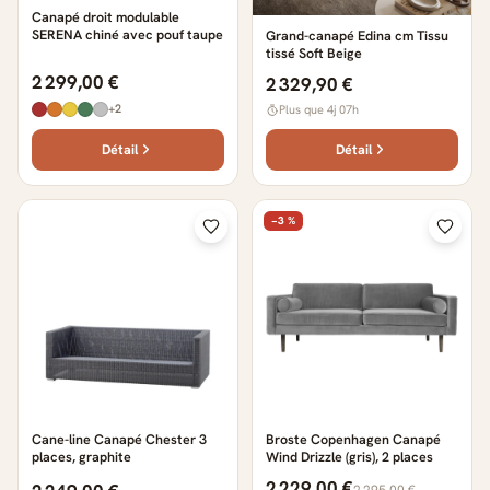
Canapé droit modulable
SERENA chiné avec pouf taupe
Grand-canapé Edina cm Tissu
tissé Soft Beige
2 299,00 €
2 329,90 €
+2
Plus que 4j 07h
Détail
Détail
−3 %
Cane-line Canapé Chester 3
Broste Copenhagen Canapé
places, graphite
Wind Drizzle (gris), 2 places
2 229,00 €
2 295,00 €