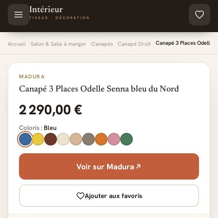
Aller au contenu principal
Canapé 3 Places Odelle S
Accueil
Salon & Salle à manger
Canapés
Canapé Droit
MADURA
Canapé 3 Places Odelle Senna bleu du Nord
2 290,00 €
Coloris :
Bleu
Voir sur Madura
Ajouter aux favoris