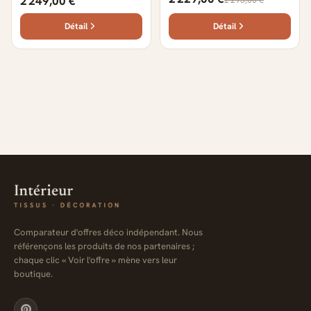
2 249,00 €
Détail
Détail
Comparateur d'offres déco indépendant. Nous
référençons les produits de nos partenaires ;
chaque clic « Voir l'offre » mène vers leur
boutique.