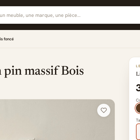
is foncé
L
 pin massif Bois
L
Co
Ta