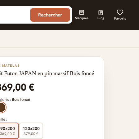
Rechercher
Marques
Blog
Favoris
E MATELAS
it Futon JAPAN en pin massif Bois foncé
369,00 €
loris :
Bois foncé
ille :
90x200
120x200
369,00 €
379,00 €