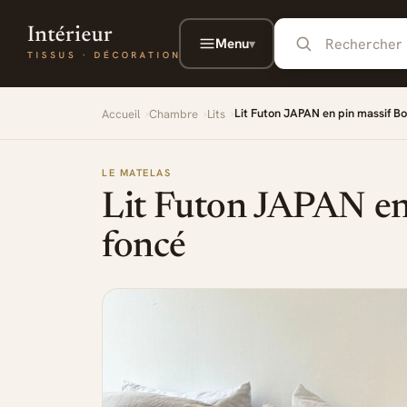
Aller au contenu principal
Menu
▾
Lit Futon JAPAN en pin massif Bo
Accueil
Chambre
Lits
LE MATELAS
Lit Futon JAPAN en
foncé