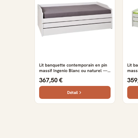
Lit banquette contemporain en pin
Lit b
massif Ingenio Blanc ou naturel —
massi
Blanc ou naturel
Blanc
367,50 €
359
Détail