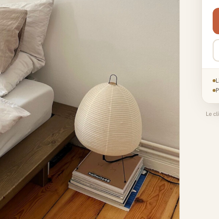
L
P
Le cl