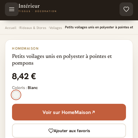
Aller au contenu principal
Petits voilages unis en polyester à pointes et 
Accueil
Rideaux & Stores
Voilages
HOMEMAISON
Petits voilages unis en polyester à pointes et
pompons
8,42 €
Coloris :
Blanc
Voir sur HomeMaison
Ajouter aux favoris