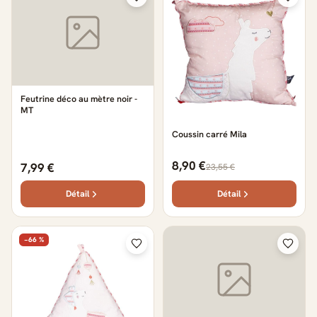
Feutrine déco au mètre noir -
MT
Coussin carré Mila
8,90 €
7,99 €
23,55 €
Détail
Détail
−66 %