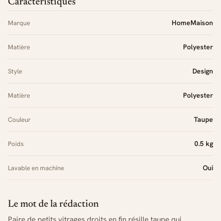
Caractéristiques
HomeMaison
Marque
Polyester
Matière
Design
Style
Polyester
Matière
Taupe
Couleur
0.5 kg
Poids
Oui
Lavable en machine
Le mot de la rédaction
Paire de petits vitrages droits en fin résille taupe qui