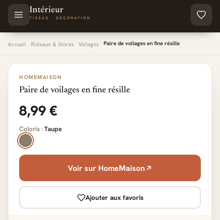
Aller au contenu principal
Paire de voilages en fine résille
Accueil
Rideaux & Stores
Voilages
HOMEMAISON
Paire de voilages en fine résille
8,99 €
Coloris :
Taupe
Voir sur HomeMaison
Ajouter aux favoris