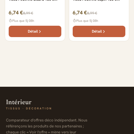
6,74 €
6,74 €
8,99 €
8,99 €
Plus que 5j 08h
Plus que 5j 08h
Détail
Détail
Comparateur d'offres déco indépendant. Nous
référençons les produits de nos partenaires ;
chaque clic « Voir l'offre » mène vers leur