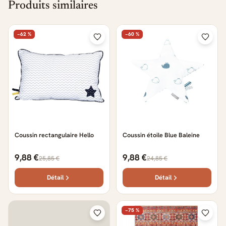
Produits similaires
−62 %
−60 %
Coussin rectangulaire Hello
Coussin étoile Blue Baleine
9,88 €
9,88 €
25,85 €
24,85 €
Détail
Détail
−75 %