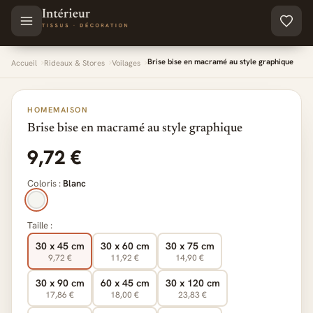
Aller au contenu principal
Brise bise en macramé au style graphique
Accueil
Rideaux & Stores
Voilages
HOMEMAISON
Brise bise en macramé au style graphique
9,72 €
Coloris :
Blanc
Taille :
30 x 45 cm
30 x 60 cm
30 x 75 cm
9,72 €
11,92 €
14,90 €
30 x 90 cm
60 x 45 cm
30 x 120 cm
17,86 €
18,00 €
23,83 €