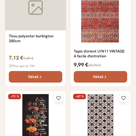
Tissu polyester burlington
280cm
Tapis d'orient LYN11 VINTAGE
A facile d'entretien
7,12 €
9,49 €
9,99 €
39,99 €
Plus que 6j 19h
Détail
Détail
−71 %
−67 %