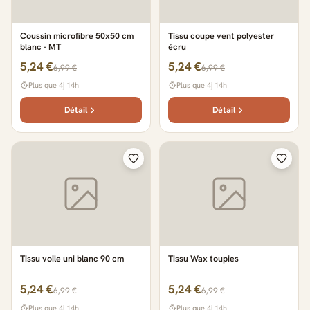
Coussin microfibre 50x50 cm
Tissu coupe vent polyester
blanc - MT
écru
5,24 €
5,24 €
6,99 €
6,99 €
Plus que 4j 14h
Plus que 4j 14h
Détail
Détail
Tissu voile uni blanc 90 cm
Tissu Wax toupies
5,24 €
5,24 €
6,99 €
6,99 €
Plus que 4j 14h
Plus que 4j 14h