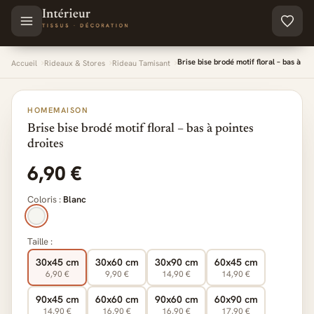
Aller au contenu principal
Brise bise brodé motif floral – bas à po
Accueil
Rideaux & Stores
Rideau Tamisant
HOMEMAISON
Brise bise brodé motif floral – bas à pointes
droites
6,90 €
Coloris :
Blanc
Taille :
30x45 cm
30x60 cm
30x90 cm
60x45 cm
6,90 €
9,90 €
14,90 €
14,90 €
90x45 cm
60x60 cm
90x60 cm
60x90 cm
14,90 €
16,90 €
16,90 €
17,90 €