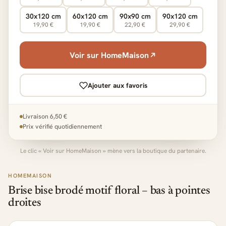
30x120 cm
60x120 cm
90x90 cm
90x120 cm
19,90 €
19,90 €
22,90 €
29,90 €
Voir sur HomeMaison
Ajouter aux favoris
Livraison 6,50 €
Prix vérifié quotidiennement
Le clic « Voir sur HomeMaison » mène vers la boutique du partenaire.
HOMEMAISON
Brise bise brodé motif floral – bas à pointes
droites