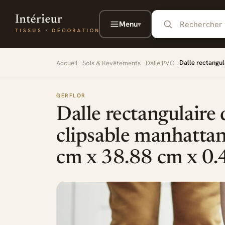
Aller au contenu principal
Menu
▾
Dalle rectangul
Accueil
Sols & Revêtements
Dalle PVC
GERFLOR
Dalle rectangulaire 
clipsable manhattan
cm x 38.88 cm x 0.