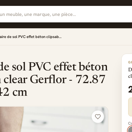
aire de sol PVC effet béton clipsab…
G
de sol PVC effet béton
D
c
 clear Gerflor - 72.87
42 cm
Co