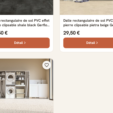
 rectangulaire de sol PVC effet
Dalle rectangulaire de sol PVC
e clipsable shale black Gerflor
pierre clipsable pietra beige G
87 cm x 38.88 cm x 0.42 cm
- 72.87 cm x 38.88 cm x 0.42 
50 €
29,50 €
Détail
Détail