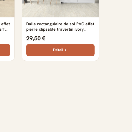
 effet
Dalle rectangulaire de sol PVC effet
erflor
pierre clipsable travertin ivory
cm
Gerflor - 72.87 cm x 38.88 cm x 0.42
29,50 €
cm
Détail