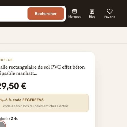
Rechercher
Marques
Blog
Favoris
ERFLOR
alle rectangulaire de sol PVC effet béton
lipsable manhatt…
29,50 €
−5 % code EFGERFEV5
%
code à saisir lors du paiement chez Gerflor
loris :
Gris