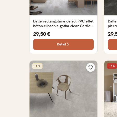
Dalle rectangulaire de sol PVC effet
Dalle
béton clipsable gotha clear Gerflor
pierr
- 72.87 cm x 38.88 cm x 0.42 cm
- 72.
29,50 €
29,
Détail
−7 %
−5 %