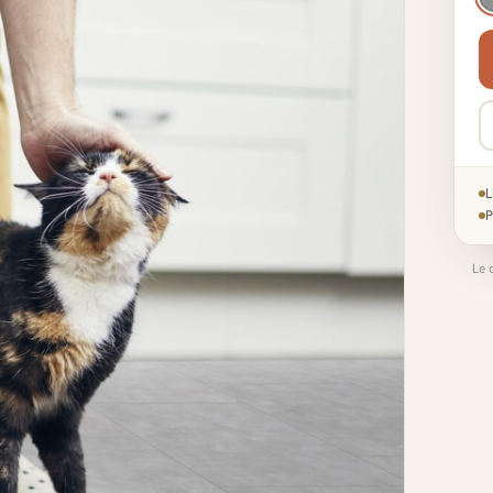
L
P
Le 