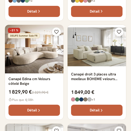
+2
+2
Détail
Détail
−21 %
DELIFE Summer Sale FR
Canapé droit 3 places ultra
moelleux BOHEME velours
Canapé Edina cm Velours
côtelé avec pouf beige
côtelé Beige
1 829,90 €
1 849,00 €
2 329,90 €
+1
Plus que 4j 08h
Détail
Détail