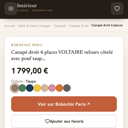
Aller au contenu principal
Canapé droit 4 places VO
Accueil
Salon & Salle à manger
Canapés
Canapé Droit
BOBOCHIC PARIS
Canapé droit 4 places VOLTAIRE velours côtelé
avec pouf taup…
1 799,00 €
Coloris :
Taupe
Voir sur Bobochic Paris
Ajouter aux favoris