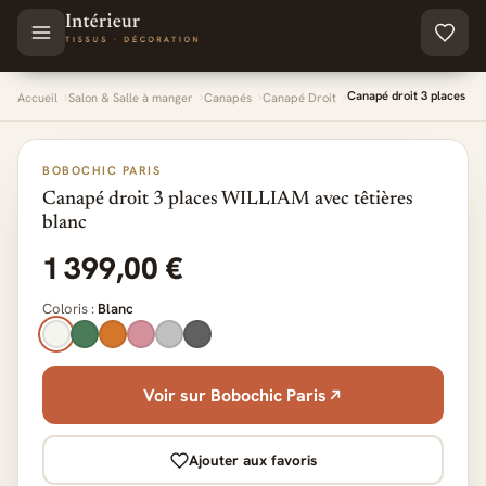
Aller au contenu principal
Canapé droit 3 places WI
Accueil
Salon & Salle à manger
Canapés
Canapé Droit
BOBOCHIC PARIS
Canapé droit 3 places WILLIAM avec têtières
blanc
1 399,00 €
Coloris :
Blanc
Voir sur Bobochic Paris
Ajouter aux favoris