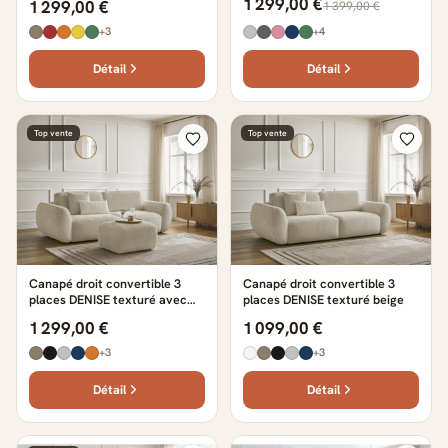
1 299,00 €
1 299,00 €
1 399,00 €
+3
+4
Détail
Détail
Top vente
Top vente
Canapé droit convertible 3
Canapé droit convertible 3
places DENISE texturé avec
places DENISE texturé beige
pouf beige
1 299,00 €
1 099,00 €
+3
+3
Détail
Détail