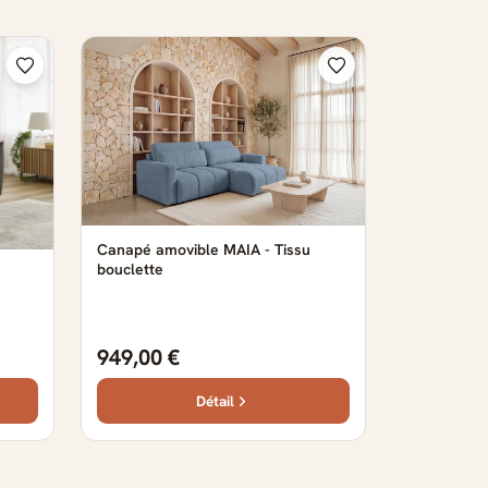
Canapé amovible MAIA - Tissu
bouclette
949,00 €
Détail