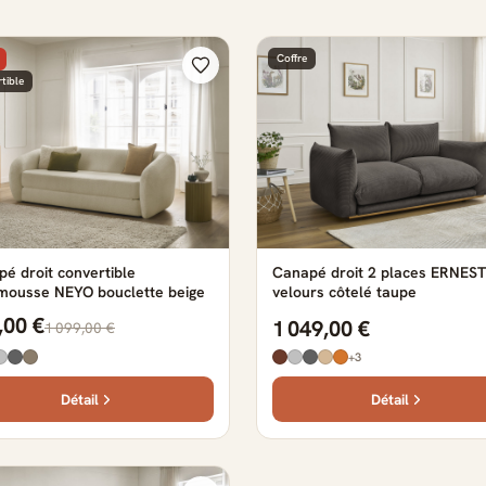
Coffre
tible
é droit convertible
Canapé droit 2 places ERNEST
mousse NEYO bouclette beige
velours côtelé taupe
,00 €
1 049,00 €
1 099,00 €
+3
Détail
Détail