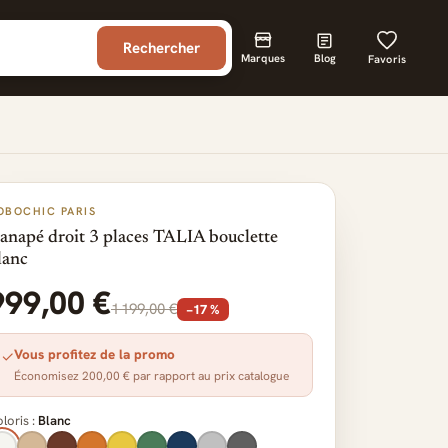
Rechercher
Marques
Blog
Favoris
OBOCHIC PARIS
anapé droit 3 places TALIA bouclette
lanc
999,00 €
1 199,00 €
−17 %
Vous profitez de la promo
✓
Économisez 200,00 € par rapport au prix catalogue
loris :
Blanc