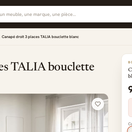
Canapé droit 3 places TALIA bouclette blanc
B
ces TALIA bouclette
C
b
Co