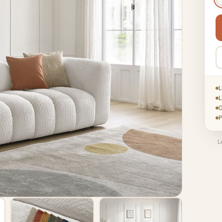
L
L
G
P
L