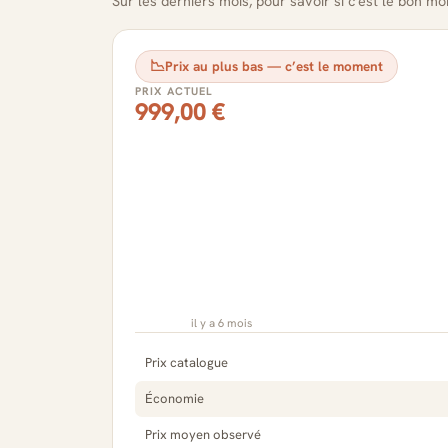
Sur les derniers mois, pour savoir si c'est le bon m
📉
Prix au plus bas — c’est le moment
PRIX ACTUEL
999,00 €
il y a 6 mois
Prix catalogue
Économie
Prix moyen observé