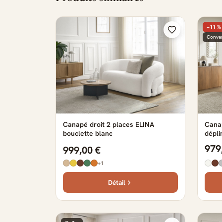
−11 %
Conver
Canapé droit 2 places ELINA
Canap
bouclette blanc
dépli
979
999,00 €
+1
Détail