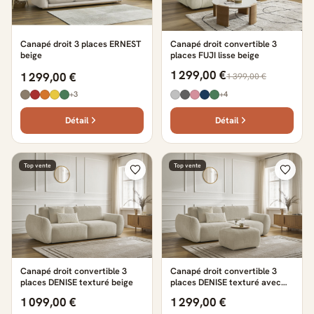
Canapé droit 3 places ERNEST
Canapé droit convertible 3
beige
places FUJI lisse beige
1 299,00 €
1 299,00 €
1 399,00 €
+3
+4
Détail
Détail
Top vente
Top vente
Canapé droit convertible 3
Canapé droit convertible 3
places DENISE texturé beige
places DENISE texturé avec
pouf beige
1 099,00 €
1 299,00 €