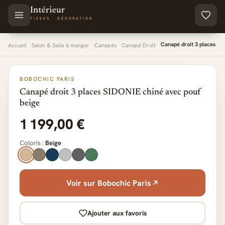
Aller au contenu principal
Canapé droit 3 places SI
Accueil
Salon & Salle à manger
Canapés
Canapé Droit
BOBOCHIC PARIS
Canapé droit 3 places SIDONIE chiné avec pouf
beige
1 199,00 €
Coloris :
Beige
Voir sur Bobochic Paris
Ajouter aux favoris