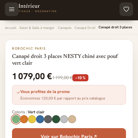
Aller au contenu principal
Canapé droit 3 places NE
Accueil
Salon & Salle à manger
Canapés
Canapé Droit
BOBOCHIC PARIS
Canapé droit 3 places NESTY chiné avec pouf
vert clair
1 079,00 €
1 199,00 €
−10 %
Vous profitez de la promo
✓
Économisez 120,00 € par rapport au prix catalogue
Coloris :
Vert clair
Voir sur Bobochic Paris