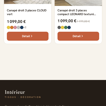
Canapé droit 3 places CLOUD
Canapé droit 3 places
vert
compact LEONARD texturé
beige
1 099,00 €
1 099,00 €
1 199,00 €
+2
Détail
Détail