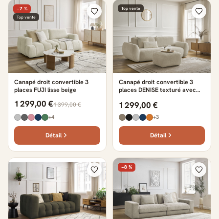
−7 %
Top vente
Top vente
Canapé droit convertible 3
Canapé droit convertible 3
places FUJI lisse beige
places DENISE texturé avec
pouf beige
1 299,00 €
1 299,00 €
1 399,00 €
+4
+3
Détail
Détail
−8 %