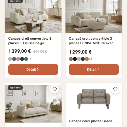
Top vente
Canapé droit convertible 3
Canapé droit convertible 3
places FUJI lisse beige
places DENISE texturé avec
pouf beige
1 299,00 €
1 299,00 €
1 399,00 €
+4
+3
Détail
Détail
Top vente
Canapé deux places Grace