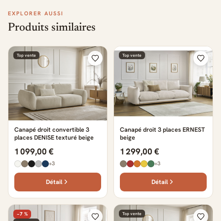
EXPLORER AUSSI
Produits similaires
Top vente
Top vente
Canapé droit convertible 3
Canapé droit 3 places ERNEST
places DENISE texturé beige
beige
1 099,00 €
1 299,00 €
+3
+3
Détail
Détail
−7 %
Top vente